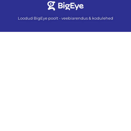
Loodud BigEye poolt - veebiarendus & kodulehed