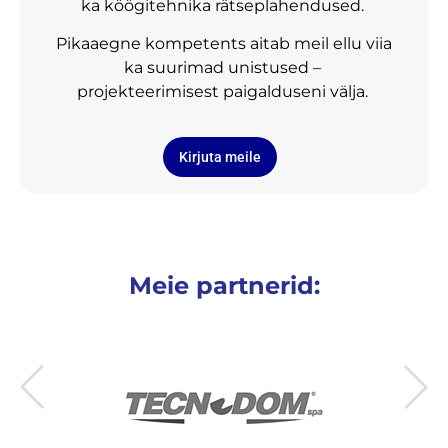
ka köögitehnika rätseplahendused.
Pikaaegne kompetents aitab meil ellu viia
ka suurimad unistused –
projekteerimisest paigalduseni välja.
Kirjuta meile
Meie partnerid: