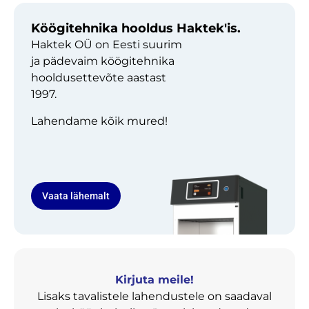
Köögitehnika hooldus Haktek'is.
Haktek OÜ on Eesti suurim
ja pädevaim köögitehnika
hooldusettevõte aastast
1997.
Lahendame kõik mured!
Vaata lähemalt
Kirjuta meile!
Lisaks tavalistele lahendustele on saadaval