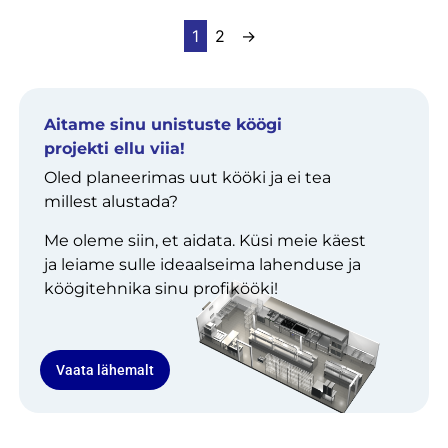
1
2
→
Aitame sinu unistuste köögi
projekti ellu viia!
Oled planeerimas uut kööki ja ei tea
millest alustada?
Me oleme siin, et aidata. Küsi meie käest
ja leiame sulle ideaalseima lahenduse ja
köögitehnika sinu profikööki!
Vaata lähemalt