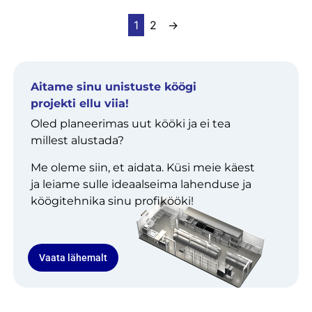
1
2
→
Aitame sinu unistuste köögi
projekti ellu viia!
Oled planeerimas uut kööki ja ei tea
millest alustada?
Me oleme siin, et aidata. Küsi meie käest
ja leiame sulle ideaalseima lahenduse ja
köögitehnika sinu profikööki!
Vaata lähemalt