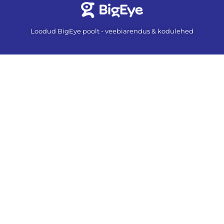
Loodud BigEye poolt - veebiarendus & kodulehed