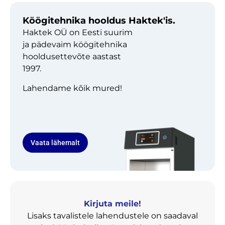
Köögitehnika hooldus Haktek'is.
Haktek OÜ on Eesti suurim
ja pädevaim köögitehnika
hooldusettevõte aastast
1997.
Lahendame kõik mured!
Vaata lähemalt
Kirjuta meile!
Lisaks tavalistele lahendustele on saadaval