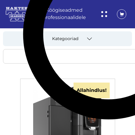
Köögiseadmed
professionaalidele
Kategooriad
Allahindlus!