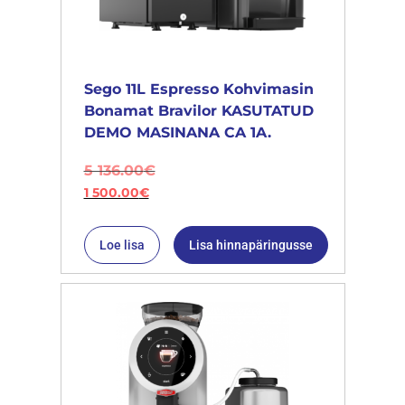
Sego 11L Espresso Kohvimasin
Bonamat Bravilor KASUTATUD
DEMO MASINANA CA 1A.
5 136.00
€
1 500.00
€
Loe lisa
Lisa hinnapäringusse