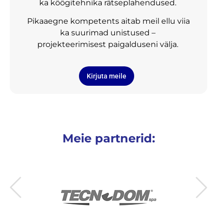
ka köögitehnika rätseplahendused.
Pikaaegne kompetents aitab meil ellu viia
ka suurimad unistused –
projekteerimisest paigalduseni välja.
Kirjuta meile
Meie partnerid: