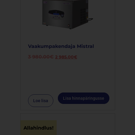
Vaakumpakendaja Mistral
3 980.00
€
2 985.00
€
Lisa hinnapäringusse
Loe lisa
Allahindlus!