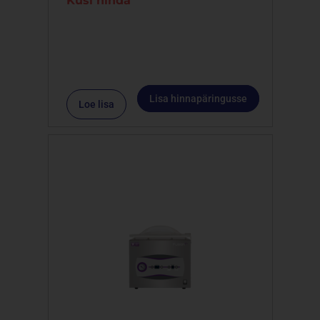
Küsi hinda
Lisa hinnapäringusse
Loe lisa