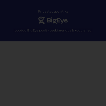
Privaatsuspoliitika
Loodud BigEye poolt - veebiarendus & kodulehed