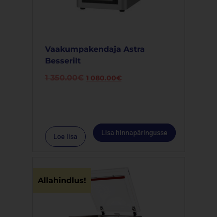
Vaakumpakendaja Astra
Besserilt
1 350.00
€
1 080.00
€
Lisa hinnapäringusse
Loe lisa
Allahindlus!