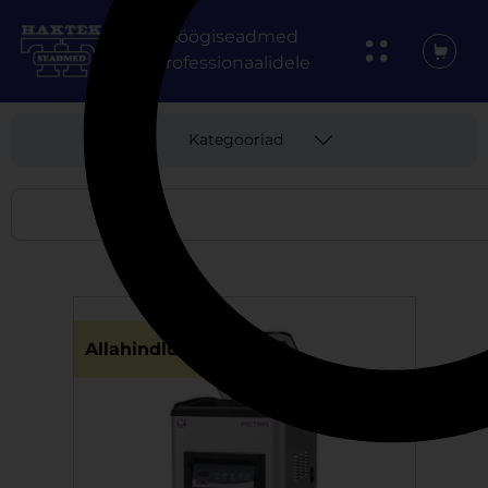
Köögiseadmed
professionaalidele
Kategooriad
Allahindlus!