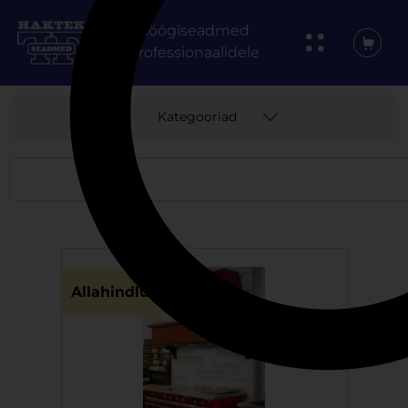
Köögiseadmed
professionaalidele
Kategooriad
Allahindlus!