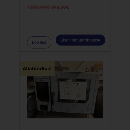
1 395.00
€
976.00
€
Lisa hinnapäringusse
Loe lisa
Allahindlus!