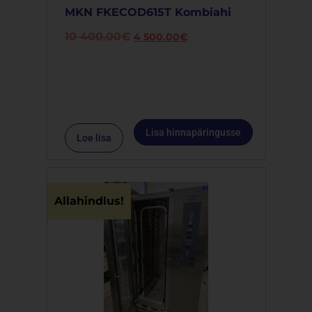
MKN FKECOD615T Kombiahi
10 400.00
€
4 500.00
€
Lisa hinnapäringusse
Loe lisa
Allahindlus!