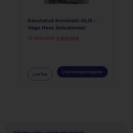
Kasutatud Kombiahi OLIS –
Väga Heas Seisukorras!
15 000.00
€
6 500.00
€
Lisa hinnapäringusse
Loe lisa
Aitame sinu unistuste köögi