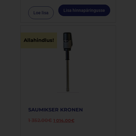
Lisa hinnapäringusse
Loe lisa
Allahindlus!
SAUMIKSER KRONEN
1 352.00
€
1 014.00
€