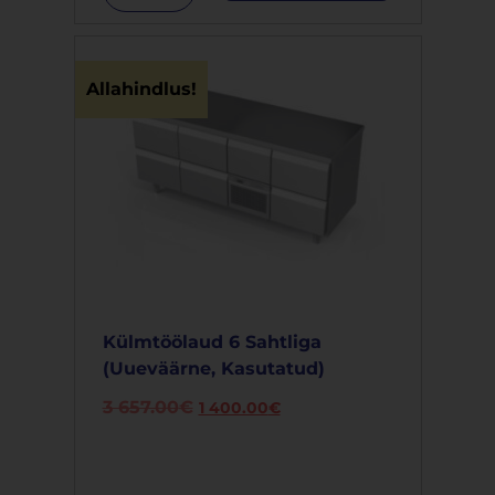
Allahindlus!
Külmtöölaud 6 Sahtliga
(uueväärne, Kasutatud)
3 657.00
€
1 400.00
€