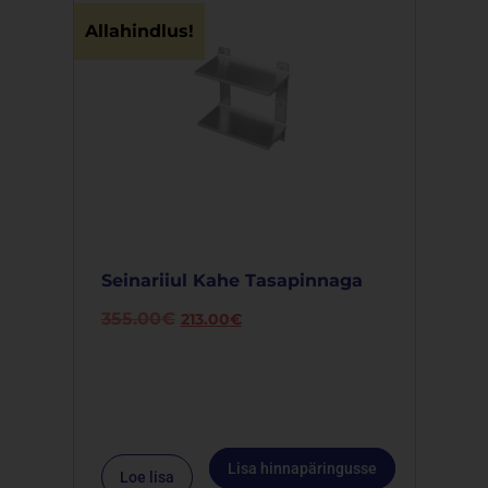
Allahindlus!
Seinariiul Kahe Tasapinnaga
355.00
€
213.00
€
Lisa hinnapäringusse
Loe lisa