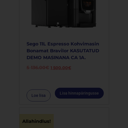
Sego 11L Espresso Kohvimasin
Bonamat Bravilor KASUTATUD
DEMO MASINANA CA 1A.
5 136.00
€
1 500.00
€
Lisa hinnapäringusse
Loe lisa
Allahindlus!