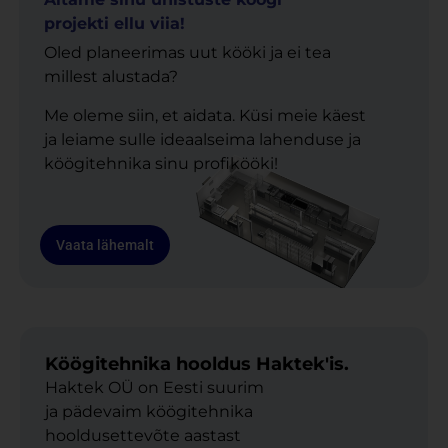
projekti ellu viia!
Oled planeerimas uut kööki ja ei tea
millest alustada?
Me oleme siin, et aidata. Küsi meie käest
ja leiame sulle ideaalseima lahenduse ja
köögitehnika sinu profikööki!
Vaata lähemalt
Köögitehnika hooldus Haktek'is.
Haktek OÜ on Eesti suurim
ja pädevaim köögitehnika
hooldusettevõte aastast