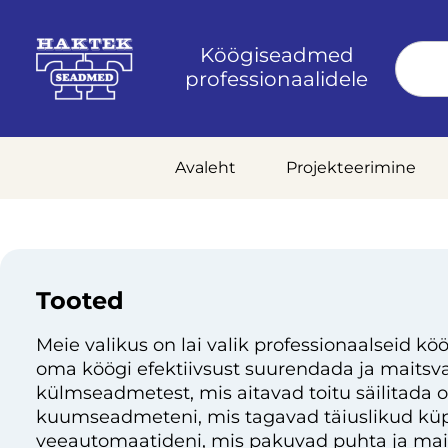
Köögiseadmed
professionaalidele
Avaleht
Projekteerimine
Tooted
Meie valikus on lai valik professionaalseid köö
oma köögi efektiivsust suurendada ja maitsvai
külmseadmetest, mis aitavad toitu säilitada 
kuumseadmeteni, mis tagavad täiuslikud küp
veeautomaatideni, mis pakuvad puhta ja mai