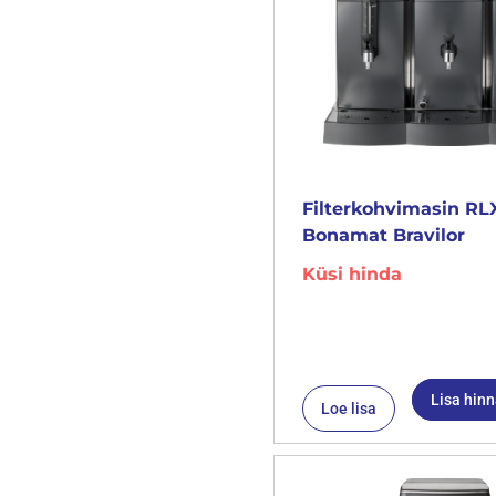
Filterkohvimasin RL
Bonamat Bravilor
Küsi hinda
Lisa hin
Loe lisa