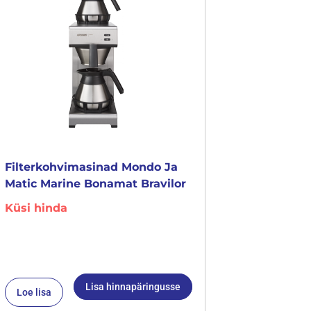
Filterkohvimasinad Mondo Ja
Matic Marine Bonamat Bravilor
Küsi hinda
Lisa hinnapäringusse
Loe lisa