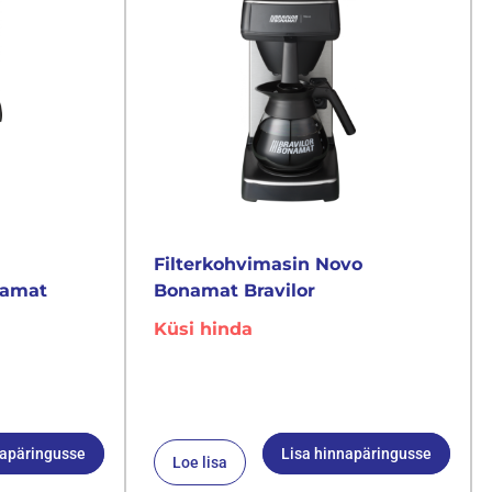
Filterkohvimasin Novo
namat
Bonamat Bravilor
Küsi hinda
napäringusse
Lisa hinnapäringusse
Loe lisa