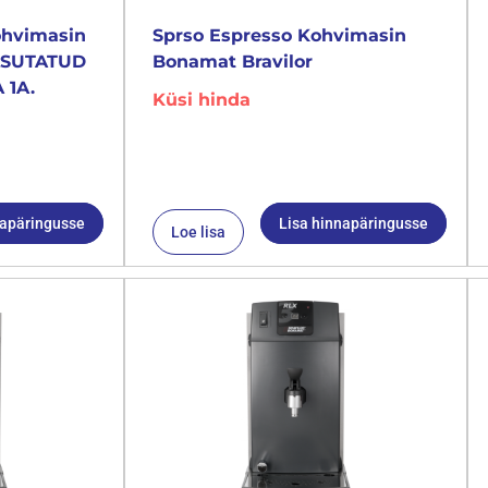
ohvimasin
Sprso Espresso Kohvimasin
KASUTATUD
Bonamat Bravilor
 1A.
Küsi hinda
napäringusse
Lisa hinnapäringusse
Loe lisa