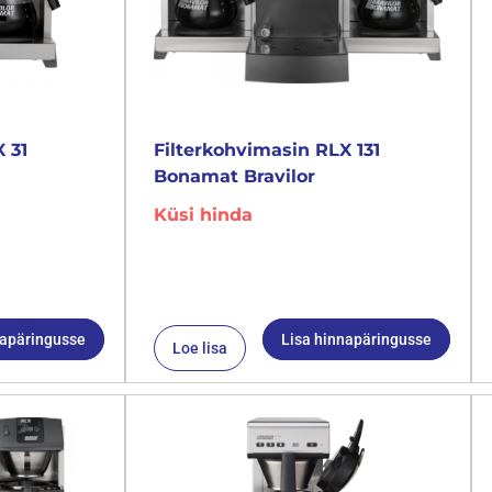
 31
Filterkohvimasin RLX 131
Bonamat Bravilor
Küsi hinda
napäringusse
Lisa hinnapäringusse
Loe lisa