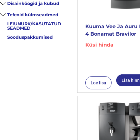
Disainköögid ja kubud
Tefcold külmseadmed
LEIUNURK/KASUTATUD
Kuuma Vee Ja Auru 
SEADMED
4 Bonamat Bravilor
Sooduspakkumised
Küsi hinda
Lisa hin
Loe lisa