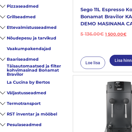
Pizzaseadmed
Sego 11L Espresso K
Bonamat Bravilor 
Grillseadmed
DEMO MASINANA CA
Ettevalmistusseadmed
5 136.00
€
1 500.00
€
Nõudepesu ja tarvikud
Vaakumpakendajad
Baariseadmed
Lisa hin
Loe lisa
Täisautomaatsed ja filter
kohvimasinad Bonamat
Bravilor
La Cucina by Bertos
Väljastusseadmed
Termotransport
RST inventar ja mööbel
Pesulaseadmed