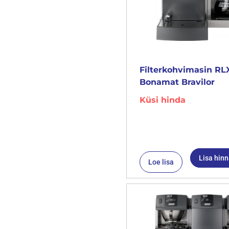
Filterkohvimasin RLX
Bonamat Bravilor
Küsi hinda
Lisa hin
Loe lisa