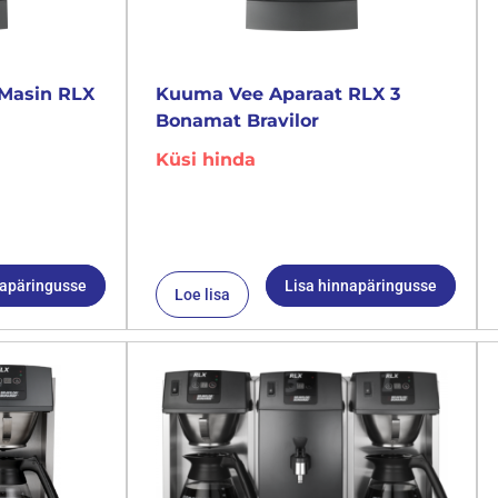
Masin RLX
Kuuma Vee Aparaat RLX 3
Bonamat Bravilor
Küsi hinda
napäringusse
Lisa hinnapäringusse
Loe lisa