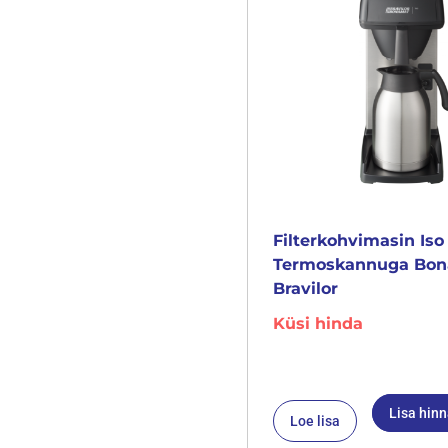
Filterkohvimasin Iso
Termoskannuga Bo
Bravilor
Küsi hinda
Lisa hin
Loe lisa