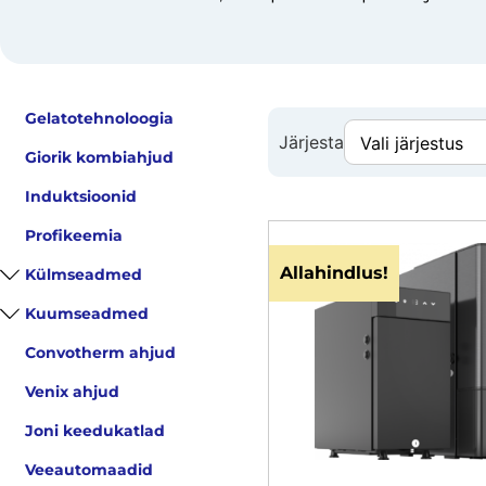
Gelatotehnoloogia
Järjesta
Giorik kombiahjud
Induktsioonid
Profikeemia
Allahindlus!
Külmseadmed
Kuumseadmed
Convotherm ahjud
Venix ahjud
Joni keedukatlad
Veeautomaadid