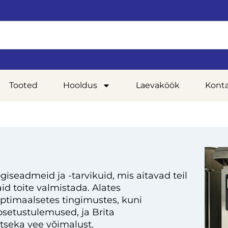
Tooted
Hooldus
Laevaköök
Kont
giseadmeid ja -tarvikuid, mis aitavad teil
d toite valmistada. Alates
optimaalsetes tingimustes, kuni
setustulemused, ja Brita
tseka vee võimalust.