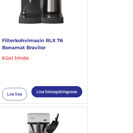
Filterkohvimasin RLX 76
Bonamat Bravilor
Küsi hinda
Lisa hinnapäringusse
Loe lisa