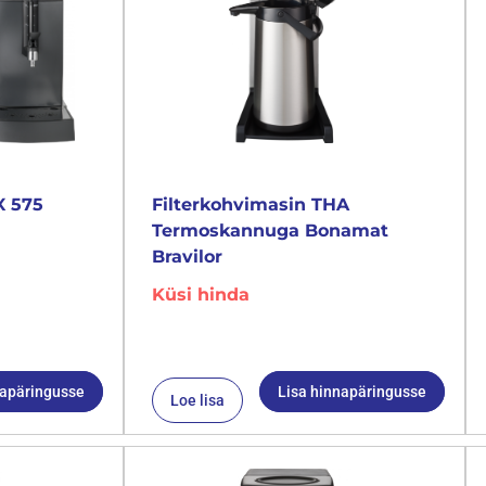
X 575
Filterkohvimasin THA
Termoskannuga Bonamat
Bravilor
Küsi hinda
napäringusse
Lisa hinnapäringusse
Loe lisa