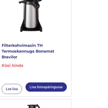
Filterkohvimasin TH
Termoskannuga Bonamat
Bravilor
Küsi hinda
Lisa hinnapäringusse
Loe lisa