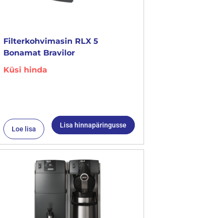
Filterkohvimasin RLX 5
Bonamat Bravilor
Küsi hinda
Lisa hinnapäringusse
Loe lisa