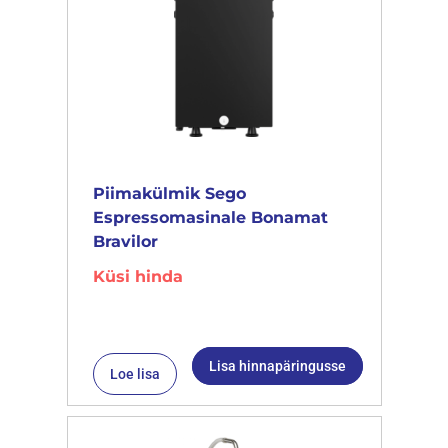
Piimakülmik Sego
Espressomasinale Bonamat
Bravilor
Küsi hinda
Lisa hinnapäringusse
Loe lisa