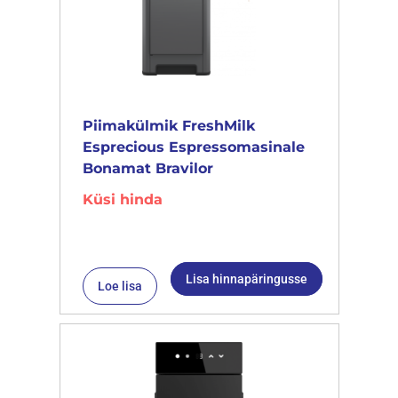
Piimakülmik FreshMilk
Esprecious Espressomasinale
Bonamat Bravilor
Küsi hinda
Lisa hinnapäringusse
Loe lisa