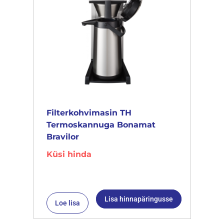
Filterkohvimasin TH
Termoskannuga Bonamat
Bravilor
Küsi hinda
Lisa hinnapäringusse
Loe lisa