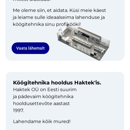
Me oleme siin, et aidata. Küsi meie käest
ja leiame sulle ideaalseima lahenduse ja
köögitehnika sinu profikööki!
Vaata lähemalt
Köögitehnika hooldus Haktek'is.
Haktek OÜ on Eesti suurim
ja pädevaim köögitehnika
hooldusettevõte aastast
1997.
Lahendame kõik mured!