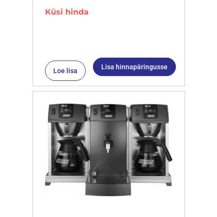
Küsi hinda
Lisa hinnapäringusse
Loe lisa