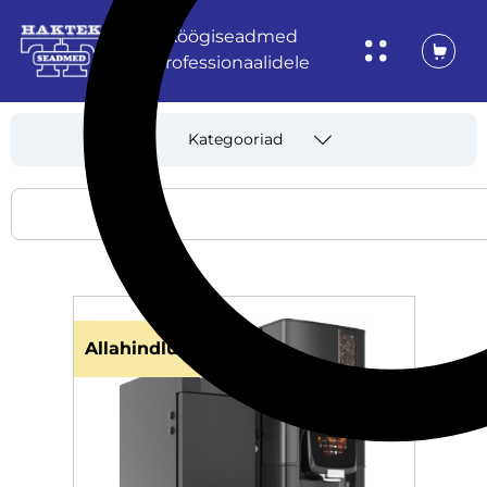
Köögiseadmed
professionaalidele
Kategooriad
Allahindlus!