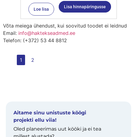
Lisa hinnapäringusse
Loe lisa
Võta meiega ühendust, kui soovitud toodet ei leidnud
Email:
info@haktekseadmed.ee
Telefon: (+372) 53 44 8812
1
2
Aitame sinu unistuste köögi
projekti ellu viia!
Oled planeerimas uut kööki ja ei tea
millest alustada?