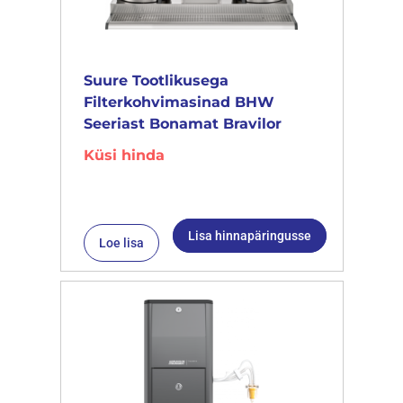
Suure Tootlikusega
Filterkohvimasinad BHW
Seeriast Bonamat Bravilor
Küsi hinda
Lisa hinnapäringusse
Loe lisa