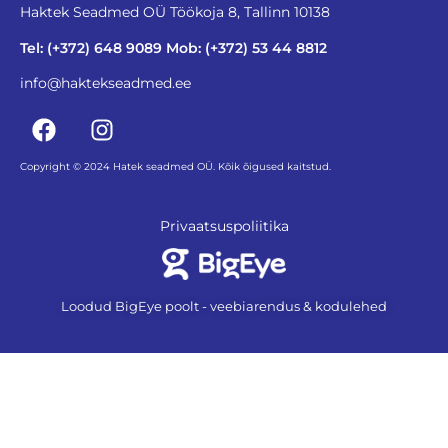
Haktek Seadmed OÜ Töökoja 8, Tallinn 10138
Tel: (+372) 648 9089 Mob: (+372) 53 44 8812
info@haktekseadmed.ee
Copyright © 2024 Hatek seadmed OÜ. Kõik õigused kaitstud.
Privaatsuspoliitika
Loodud BigEye poolt - veebiarendus & kodulehed