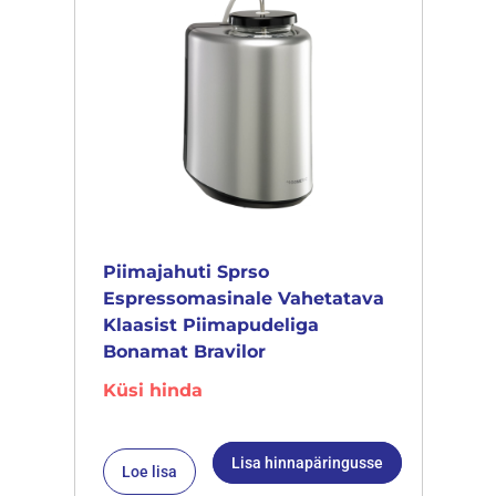
Piimajahuti Sprso
Espressomasinale Vahetatava
Klaasist Piimapudeliga
Bonamat Bravilor
Küsi hinda
Lisa hinnapäringusse
Loe lisa