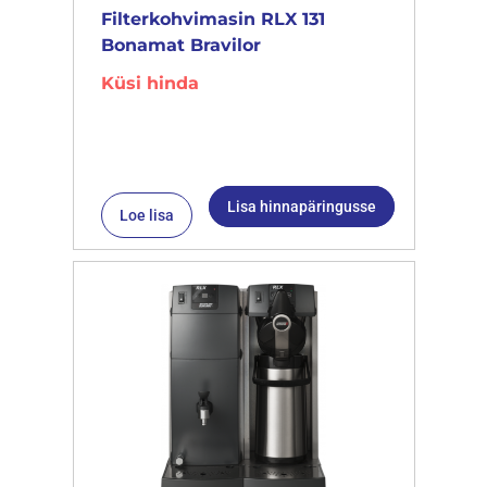
Filterkohvimasin RLX 131
Bonamat Bravilor
Küsi hinda
Lisa hinnapäringusse
Loe lisa