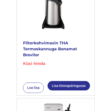
Filterkohvimasin THA
Termoskannuga Bonamat
Bravilor
Küsi hinda
Lisa hinnapäringusse
Loe lisa