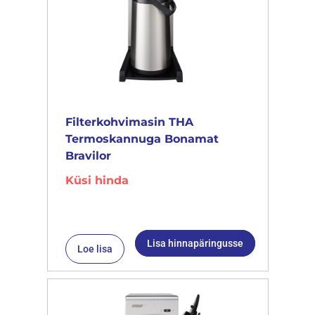
Filterkohvimasin THA
Termoskannuga Bonamat
Bravilor
Küsi hinda
Lisa hinnapäringusse
Loe lisa