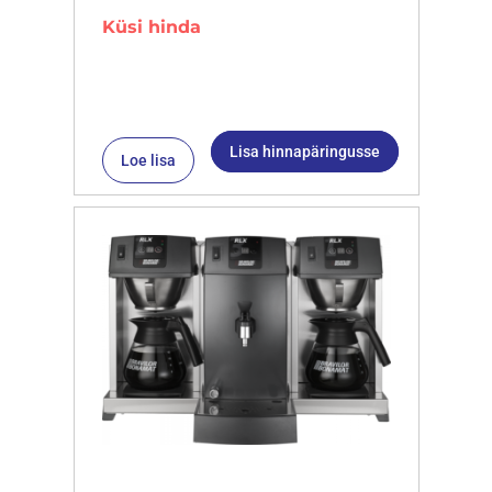
Küsi hinda
Lisa hinnapäringusse
Loe lisa