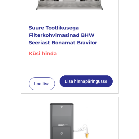
Suure Tootlikusega
Filterkohvimasinad BHW
Seeriast Bonamat Bravilor
Küsi hinda
Lisa hinnapäringusse
Loe lisa