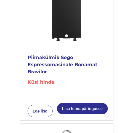
Piimakülmik Sego
Espressomasinale Bonamat
Bravilor
Küsi hinda
Lisa hinnapäringusse
Loe lisa