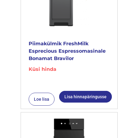
Piimakülmik FreshMilk
Esprecious Espressomasinale
Bonamat Bravilor
Küsi hinda
Lisa hinnapäringusse
Loe lisa