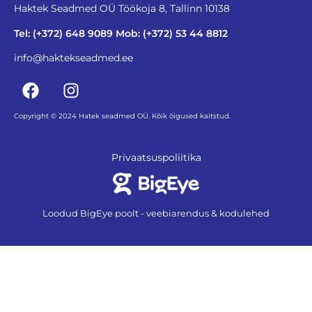
Haktek Seadmed OÜ Töökoja 8, Tallinn 10138
Tel: (+372) 648 9089 Mob: (+372) 53 44 8812
info@haktekseadmed.ee
Copyright © 2024 Hatek seadmed OÜ. Kõik õigused kaitstud.
Privaatsuspoliitika
Loodud BigEye poolt - veebiarendus & kodulehed