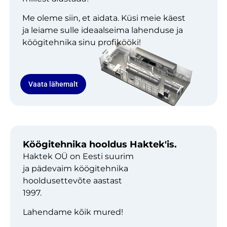
Me oleme siin, et aidata. Küsi meie käest
ja leiame sulle ideaalseima lahenduse ja
köögitehnika sinu profikööki!
Vaata lähemalt
Köögitehnika hooldus Haktek'is.
Haktek OÜ on Eesti suurim
ja pädevaim köögitehnika
hooldusettevõte aastast
1997.
Lahendame kõik mured!