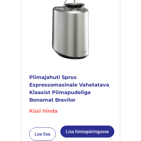
Piimajahuti Sprso
Espressomasinale Vahetatava
Klaasist Piimapudeliga
Bonamat Bravilor
Küsi hinda
Lisa hinnapäringusse
Loe lisa