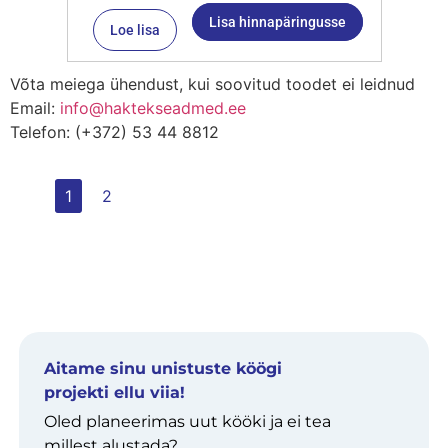
Lisa hinnapäringusse
Loe lisa
Võta meiega ühendust, kui soovitud toodet ei leidnud
Email:
info@haktekseadmed.ee
Telefon: (+372) 53 44 8812
1
2
Aitame sinu unistuste köögi
projekti ellu viia!
Oled planeerimas uut kööki ja ei tea
millest alustada?