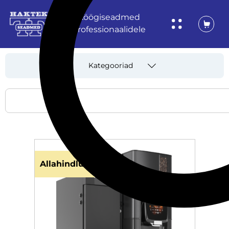
Köögiseadmed
professionaalidele
Kategooriad
Allahindlus!