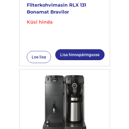
Filterkohvimasin RLX 131
Bonamat Bravilor
Küsi hinda
Lisa hinnapäringusse
Loe lisa