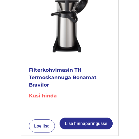
Filterkohvimasin TH
Termoskannuga Bonamat
Bravilor
Küsi hinda
Lisa hinnapäringusse
Loe lisa