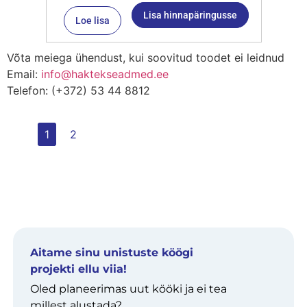
Lisa hinnapäringusse
Loe lisa
Võta meiega ühendust, kui soovitud toodet ei leidnud
Email:
info@haktekseadmed.ee
Telefon: (+372) 53 44 8812
1
2
Aitame sinu unistuste köögi
projekti ellu viia!
Oled planeerimas uut kööki ja ei tea
millest alustada?