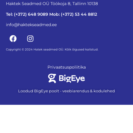
Haktek Seadmed OÜ Töökoja 8, Tallinn 10138
Tel: (+372) 648 9089 Mob: (+372) 53 44 8812
info@haktekseadmed.ee
Copyright © 2024 Hatek seadmed OÜ. Kõik õigused kaitstud.
Privaatsuspoliitika
Loodud BigEye poolt - veebiarendus & kodulehed