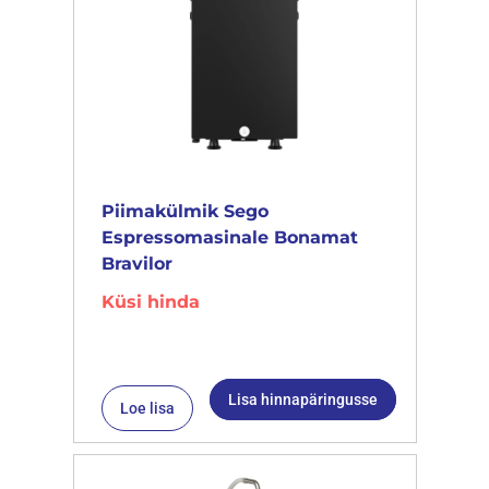
Piimakülmik Sego
Espressomasinale Bonamat
Bravilor
Küsi hinda
Lisa hinnapäringusse
Loe lisa