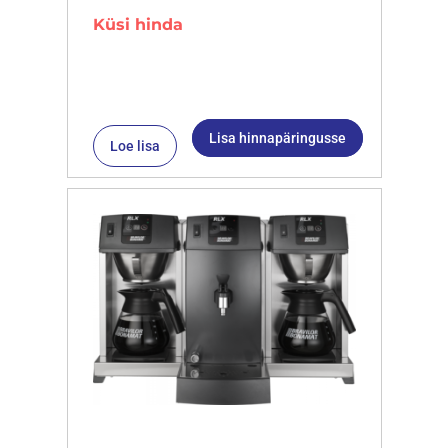
Küsi hinda
Lisa hinnapäringusse
Loe lisa