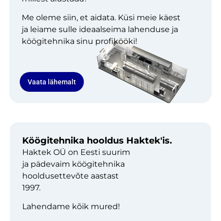
Me oleme siin, et aidata. Küsi meie käest
ja leiame sulle ideaalseima lahenduse ja
köögitehnika sinu profikööki!
Vaata lähemalt
Köögitehnika hooldus Haktek'is.
Haktek OÜ on Eesti suurim
ja pädevaim köögitehnika
hooldusettevõte aastast
1997.
Lahendame kõik mured!