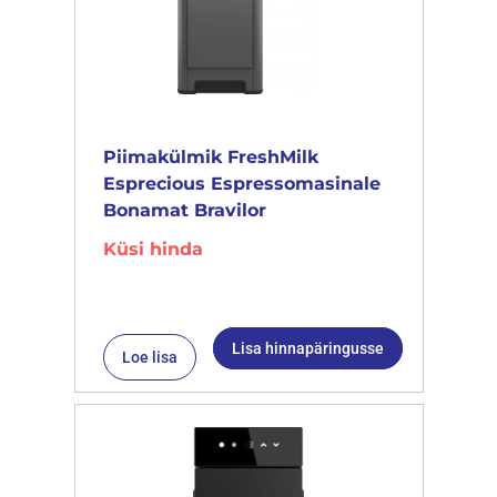
Piimakülmik FreshMilk
Esprecious Espressomasinale
Bonamat Bravilor
Küsi hinda
Lisa hinnapäringusse
Loe lisa