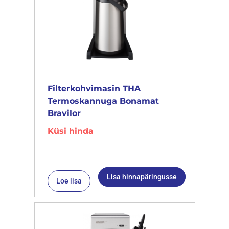
Filterkohvimasin THA
Termoskannuga Bonamat
Bravilor
Küsi hinda
Lisa hinnapäringusse
Loe lisa