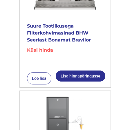
Suure Tootlikusega
Filterkohvimasinad BHW
Seeriast Bonamat Bravilor
Küsi hinda
Lisa hinnapäringusse
Loe lisa