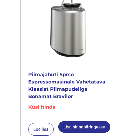
Piimajahuti Sprso
Espressomasinale Vahetatava
Klaasist Piimapudeliga
Bonamat Bravilor
Küsi hinda
Lisa hinnapäringusse
Loe lisa