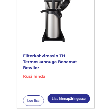
Filterkohvimasin TH
Termoskannuga Bonamat
Bravilor
Küsi hinda
Lisa hinnapäringusse
Loe lisa