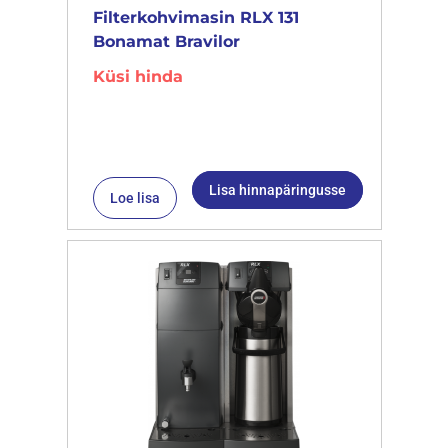
Filterkohvimasin RLX 131
Bonamat Bravilor
Küsi hinda
Lisa hinnapäringusse
Loe lisa