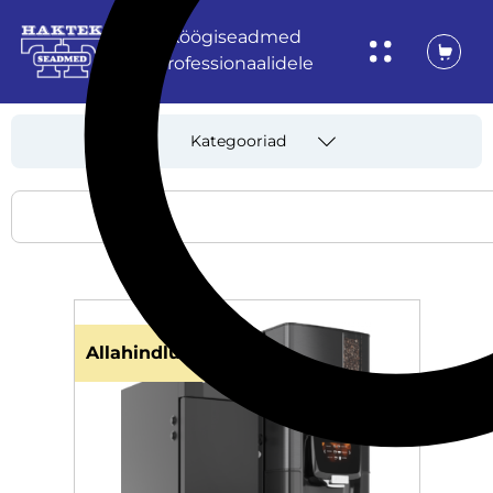
Köögiseadmed
professionaalidele
Kategooriad
Allahindlus!