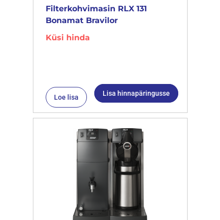
Filterkohvimasin RLX 131
Bonamat Bravilor
Küsi hinda
Lisa hinnapäringusse
Loe lisa