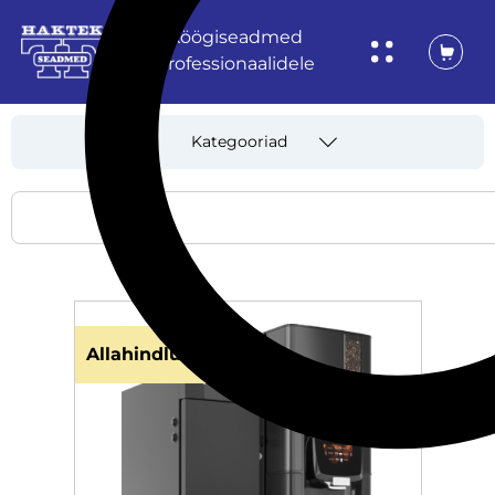
Köögiseadmed
professionaalidele
Kategooriad
Allahindlus!