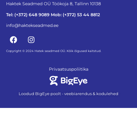
Haktek Seadmed OÜ Töökoja 8, Tallinn 10138
Tel: (+372) 648 9089 Mob: (+372) 53 44 8812
info@haktekseadmed.ee
Copyright © 2024 Hatek seadmed OÜ. Kõik õigused kaitstud.
Privaatsuspoliitika
Loodud BigEye poolt - veebiarendus & kodulehed