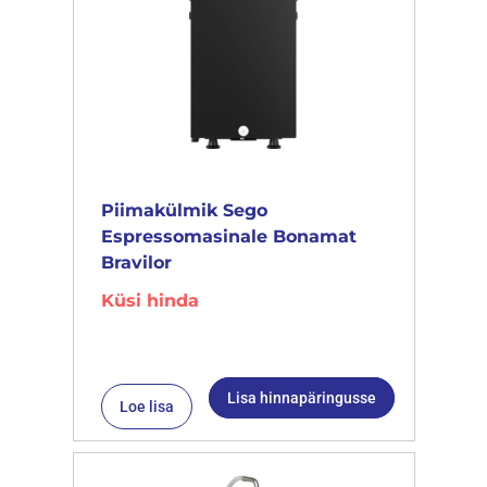
Piimakülmik Sego
Espressomasinale Bonamat
Bravilor
Küsi hinda
Lisa hinnapäringusse
Loe lisa