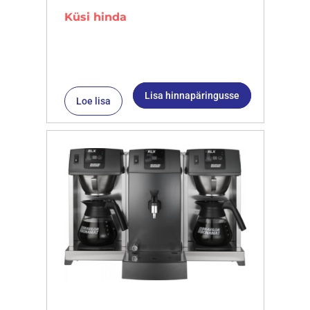
Küsi hinda
Lisa hinnapäringusse
Loe lisa