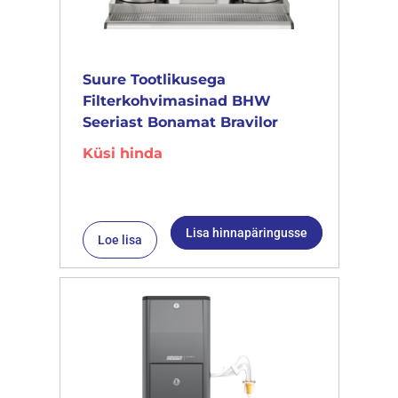
Suure Tootlikusega
Filterkohvimasinad BHW
Seeriast Bonamat Bravilor
Küsi hinda
Lisa hinnapäringusse
Loe lisa