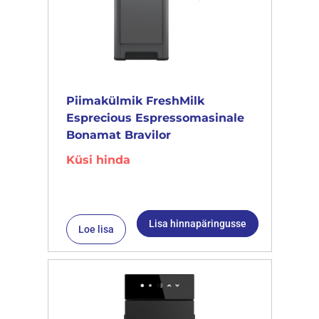
Piimakülmik FreshMilk
Esprecious Espressomasinale
Bonamat Bravilor
Küsi hinda
Lisa hinnapäringusse
Loe lisa