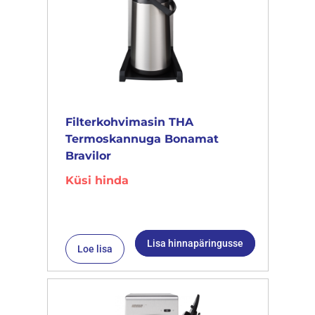
Filterkohvimasin THA
Termoskannuga Bonamat
Bravilor
Küsi hinda
Lisa hinnapäringusse
Loe lisa