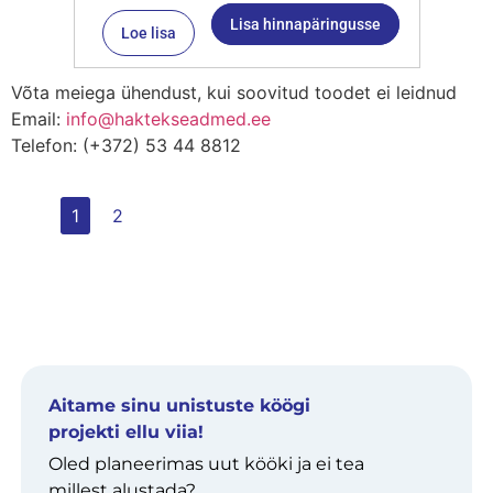
Lisa hinnapäringusse
Loe lisa
Võta meiega ühendust, kui soovitud toodet ei leidnud
Email:
info@haktekseadmed.ee
Telefon: (+372) 53 44 8812
1
2
Aitame sinu unistuste köögi
projekti ellu viia!
Oled planeerimas uut kööki ja ei tea
millest alustada?