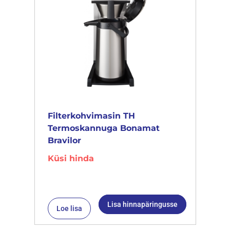
Filterkohvimasin TH
Termoskannuga Bonamat
Bravilor
Küsi hinda
Lisa hinnapäringusse
Loe lisa