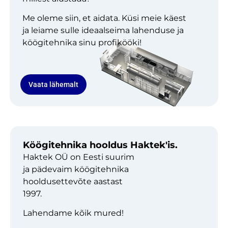
Me oleme siin, et aidata. Küsi meie käest
ja leiame sulle ideaalseima lahenduse ja
köögitehnika sinu profikööki!
Vaata lähemalt
Köögitehnika hooldus Haktek'is.
Haktek OÜ on Eesti suurim
ja pädevaim köögitehnika
hooldusettevõte aastast
1997.
Lahendame kõik mured!