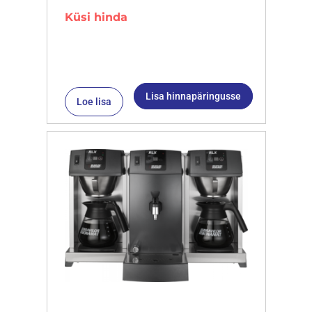
Küsi hinda
Lisa hinnapäringusse
Loe lisa