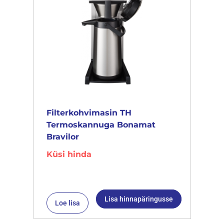
Filterkohvimasin TH
Termoskannuga Bonamat
Bravilor
Küsi hinda
Lisa hinnapäringusse
Loe lisa