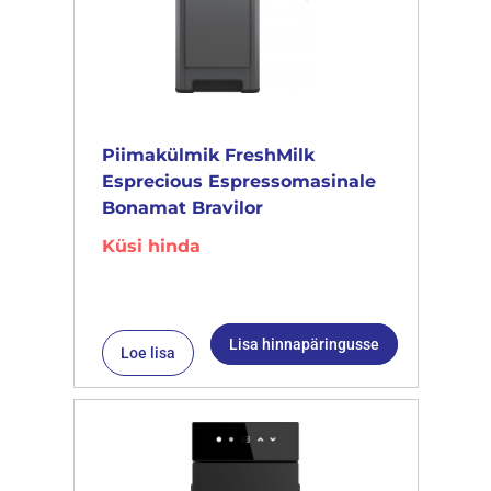
Piimakülmik FreshMilk
Esprecious Espressomasinale
Bonamat Bravilor
Küsi hinda
Lisa hinnapäringusse
Loe lisa