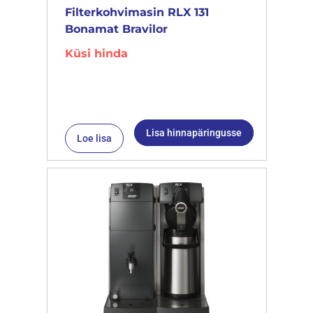
Filterkohvimasin RLX 131
Bonamat Bravilor
Küsi hinda
Lisa hinnapäringusse
Loe lisa