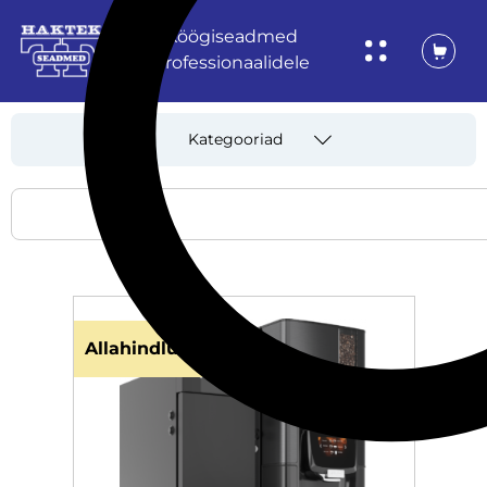
Köögiseadmed
professionaalidele
Kategooriad
Allahindlus!