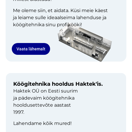
Me oleme siin, et aidata. Küsi meie käest
ja leiame sulle ideaalseima lahenduse ja
köögitehnika sinu profikööki!
Vaata lähemalt
Köögitehnika hooldus Haktek'is.
Haktek OÜ on Eesti suurim
ja pädevaim köögitehnika
hooldusettevõte aastast
1997.
Lahendame kõik mured!