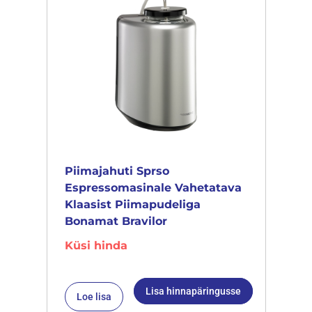
Piimajahuti Sprso
Espressomasinale Vahetatava
Klaasist Piimapudeliga
Bonamat Bravilor
Küsi hinda
Lisa hinnapäringusse
Loe lisa