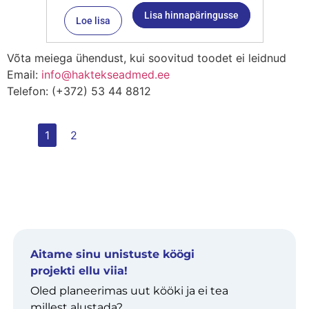
Lisa hinnapäringusse
Loe lisa
Võta meiega ühendust, kui soovitud toodet ei leidnud
Email:
info@haktekseadmed.ee
Telefon: (+372) 53 44 8812
1
2
Aitame sinu unistuste köögi
projekti ellu viia!
Oled planeerimas uut kööki ja ei tea
millest alustada?