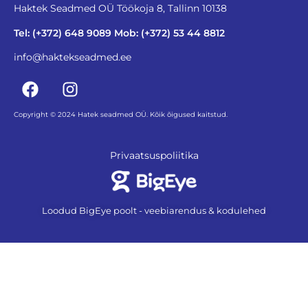
Haktek Seadmed OÜ Töökoja 8, Tallinn 10138
Tel: (+372) 648 9089 Mob: (+372) 53 44 8812
info@haktekseadmed.ee
Copyright © 2024 Hatek seadmed OÜ. Kõik õigused kaitstud.
Privaatsuspoliitika
Loodud BigEye poolt - veebiarendus & kodulehed