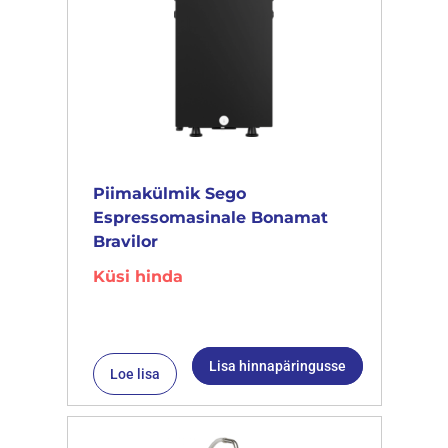
Piimakülmik Sego
Espressomasinale Bonamat
Bravilor
Küsi hinda
Lisa hinnapäringusse
Loe lisa