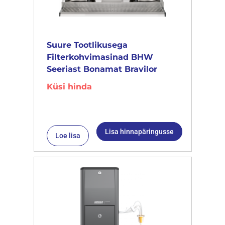
Suure Tootlikusega
Filterkohvimasinad BHW
Seeriast Bonamat Bravilor
Küsi hinda
Lisa hinnapäringusse
Loe lisa