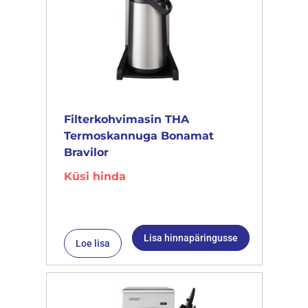
Filterkohvimasin THA
Termoskannuga Bonamat
Bravilor
Küsi hinda
Lisa hinnapäringusse
Loe lisa