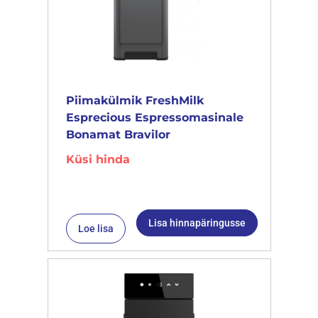
Piimakülmik FreshMilk
Esprecious Espressomasinale
Bonamat Bravilor
Küsi hinda
Lisa hinnapäringusse
Loe lisa