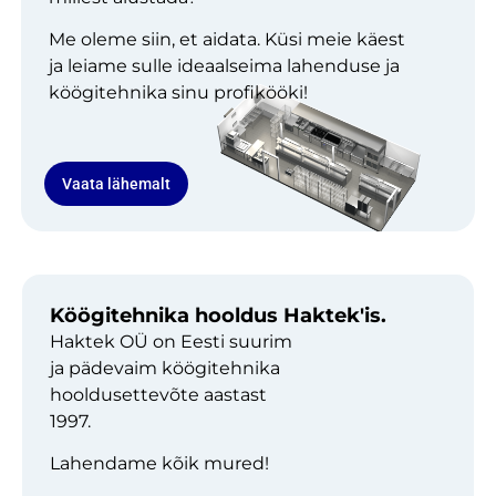
Me oleme siin, et aidata. Küsi meie käest
ja leiame sulle ideaalseima lahenduse ja
köögitehnika sinu profikööki!
Vaata lähemalt
Köögitehnika hooldus Haktek'is.
Haktek OÜ on Eesti suurim
ja pädevaim köögitehnika
hooldusettevõte aastast
1997.
Lahendame kõik mured!