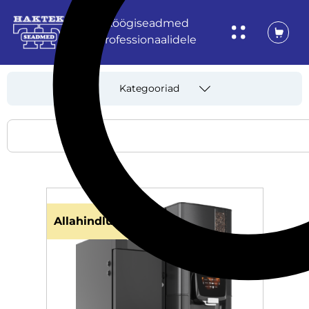
Köögiseadmed
professionaalidele
Kategooriad
Allahindlus!