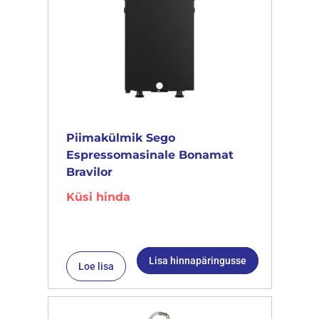
Piimakülmik Sego
Espressomasinale Bonamat
Bravilor
Küsi hinda
Lisa hinnapäringusse
Loe lisa