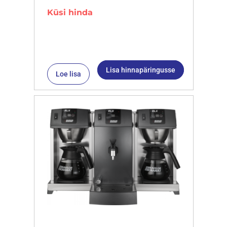
Küsi hinda
Lisa hinnapäringusse
Loe lisa