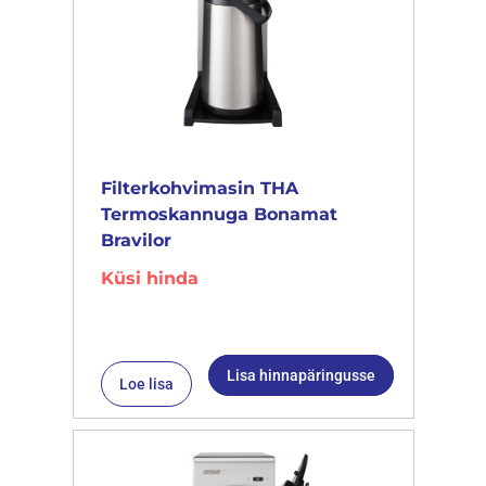
Filterkohvimasin THA
Termoskannuga Bonamat
Bravilor
Küsi hinda
Lisa hinnapäringusse
Loe lisa