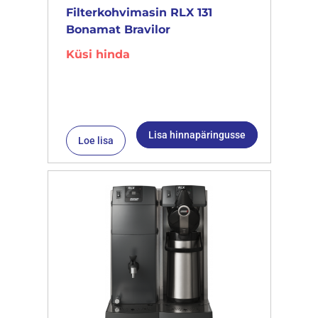
Filterkohvimasin RLX 131
Bonamat Bravilor
Küsi hinda
Lisa hinnapäringusse
Loe lisa