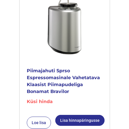
Piimajahuti Sprso
Espressomasinale Vahetatava
Klaasist Piimapudeliga
Bonamat Bravilor
Küsi hinda
Lisa hinnapäringusse
Loe lisa