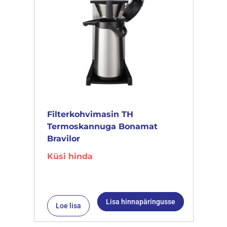
Filterkohvimasin TH
Termoskannuga Bonamat
Bravilor
Küsi hinda
Lisa hinnapäringusse
Loe lisa