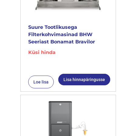
Suure Tootlikusega
Filterkohvimasinad BHW
Seeriast Bonamat Bravilor
Küsi hinda
Lisa hinnapäringusse
Loe lisa