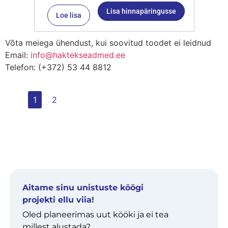
Lisa hinnapäringusse
Loe lisa
Võta meiega ühendust, kui soovitud toodet ei leidnud
Email:
info@haktekseadmed.ee
Telefon: (+372) 53 44 8812
1
2
Aitame sinu unistuste köögi
projekti ellu viia!
Oled planeerimas uut kööki ja ei tea
millest alustada?