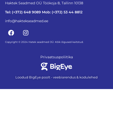
Haktek Seadmed OÜ Töökoja 8, Tallinn 10138
Tel: (+372) 648 9089 Mob: (+372) 53 44 8812
info@haktekseadmed.ee
Copyright © 2024 Hatek seadmed OÜ. Kõik õigused kaitstud.
Privaatsuspoliitika
Loodud BigEye poolt - veebiarendus & kodulehed