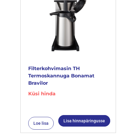
Filterkohvimasin TH
Termoskannuga Bonamat
Bravilor
Küsi hinda
Lisa hinnapäringusse
Loe lisa