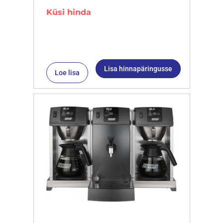
Küsi hinda
Lisa hinnapäringusse
Loe lisa