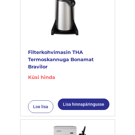
Filterkohvimasin THA
Termoskannuga Bonamat
Bravilor
Küsi hinda
Lisa hinnapäringusse
Loe lisa