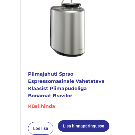
Piimajahuti Sprso
Espressomasinale Vahetatava
Klaasist Piimapudeliga
Bonamat Bravilor
Küsi hinda
Lisa hinnapäringusse
Loe lisa