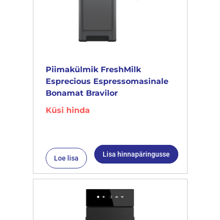
Piimakülmik FreshMilk
Esprecious Espressomasinale
Bonamat Bravilor
Küsi hinda
Lisa hinnapäringusse
Loe lisa