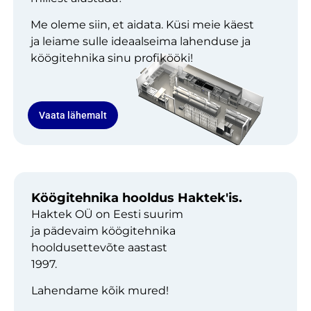
Me oleme siin, et aidata. Küsi meie käest
ja leiame sulle ideaalseima lahenduse ja
köögitehnika sinu profikööki!
Vaata lähemalt
Köögitehnika hooldus Haktek'is.
Haktek OÜ on Eesti suurim
ja pädevaim köögitehnika
hooldusettevõte aastast
1997.
Lahendame kõik mured!