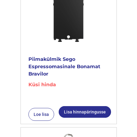
Piimakülmik Sego
Espressomasinale Bonamat
Bravilor
Küsi hinda
Lisa hinnapäringusse
Loe lisa