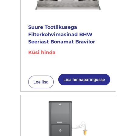
Suure Tootlikusega
Filterkohvimasinad BHW
Seeriast Bonamat Bravilor
Küsi hinda
Lisa hinnapäringusse
Loe lisa