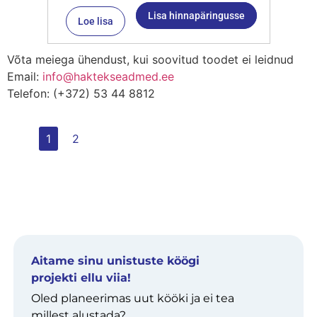
Lisa hinnapäringusse
Loe lisa
Võta meiega ühendust, kui soovitud toodet ei leidnud
Email:
info@haktekseadmed.ee
Telefon: (+372) 53 44 8812
1
2
Aitame sinu unistuste köögi
projekti ellu viia!
Oled planeerimas uut kööki ja ei tea
millest alustada?