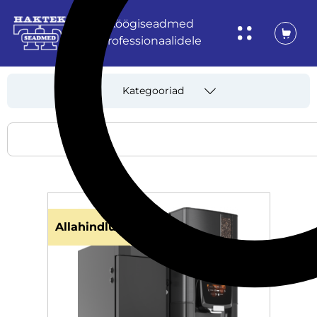
Köögiseadmed
professionaalidele
Kategooriad
Allahindlus!