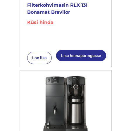
Filterkohvimasin RLX 131
Bonamat Bravilor
Küsi hinda
Lisa hinnapäringusse
Loe lisa