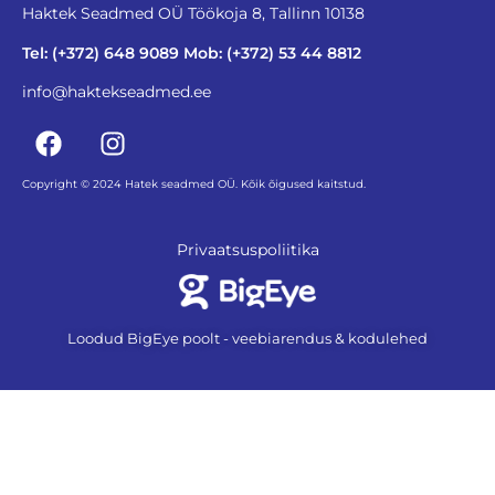
Haktek Seadmed OÜ Töökoja 8, Tallinn 10138
Tel: (+372) 648 9089 Mob: (+372) 53 44 8812
info@haktekseadmed.ee
Copyright © 2024 Hatek seadmed OÜ. Kõik õigused kaitstud.
Privaatsuspoliitika
Loodud BigEye poolt - veebiarendus & kodulehed