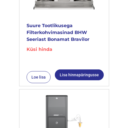
Suure Tootlikusega
Filterkohvimasinad BHW
Seeriast Bonamat Bravilor
Küsi hinda
Lisa hinnapäringusse
Loe lisa