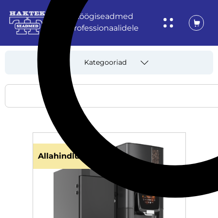
Köögiseadmed
professionaalidele
Kategooriad
Allahindlus!