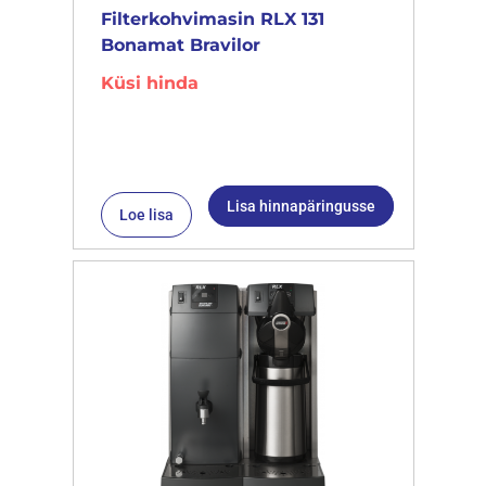
Filterkohvimasin RLX 131
Bonamat Bravilor
Küsi hinda
Lisa hinnapäringusse
Loe lisa