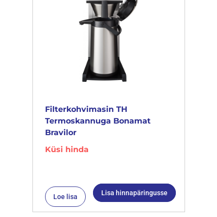
Filterkohvimasin TH
Termoskannuga Bonamat
Bravilor
Küsi hinda
Lisa hinnapäringusse
Loe lisa