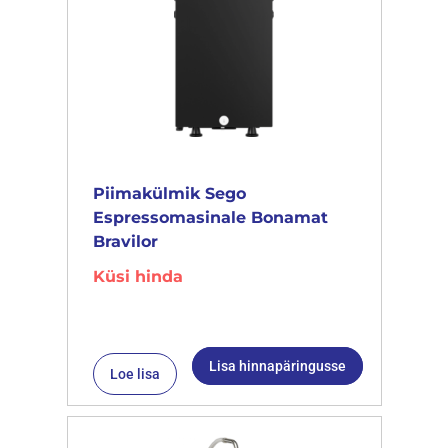
Piimakülmik Sego
Espressomasinale Bonamat
Bravilor
Küsi hinda
Lisa hinnapäringusse
Loe lisa