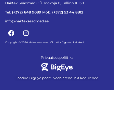
Haktek Seadmed OÜ Töökoja 8, Tallinn 10138
Tel: (+372) 648 9089 Mob: (+372) 53 44 8812
info@haktekseadmed.ee
Copyright © 2024 Hatek seadmed OÜ. Kõik õigused kaitstud.
Privaatsuspoliitika
Loodud BigEye poolt - veebiarendus & kodulehed