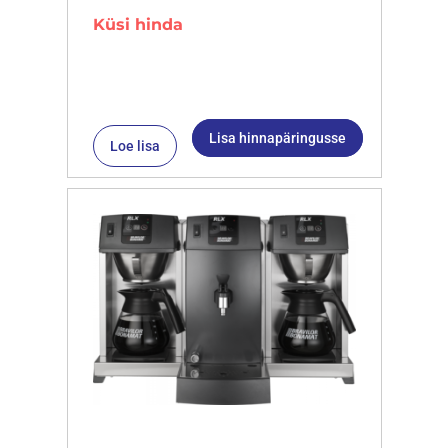
Küsi hinda
Lisa hinnapäringusse
Loe lisa