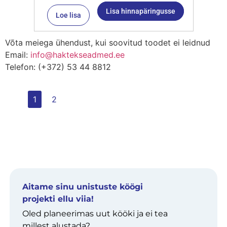
Lisa hinnapäringusse
Loe lisa
Võta meiega ühendust, kui soovitud toodet ei leidnud
Email:
info@haktekseadmed.ee
Telefon: (+372) 53 44 8812
1
2
Aitame sinu unistuste köögi
projekti ellu viia!
Oled planeerimas uut kööki ja ei tea
millest alustada?