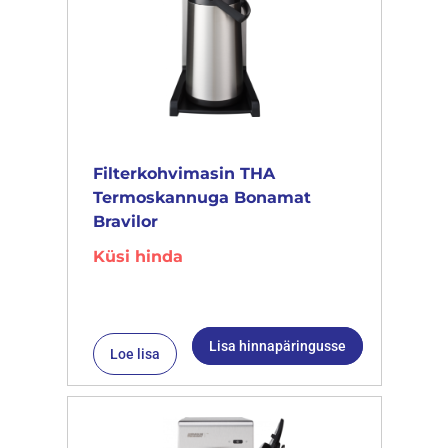
Filterkohvimasin THA
Termoskannuga Bonamat
Bravilor
Küsi hinda
Lisa hinnapäringusse
Loe lisa