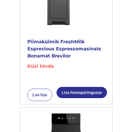
Piimakülmik FreshMilk
Esprecious Espressomasinale
Bonamat Bravilor
Küsi hinda
Lisa hinnapäringusse
Loe lisa