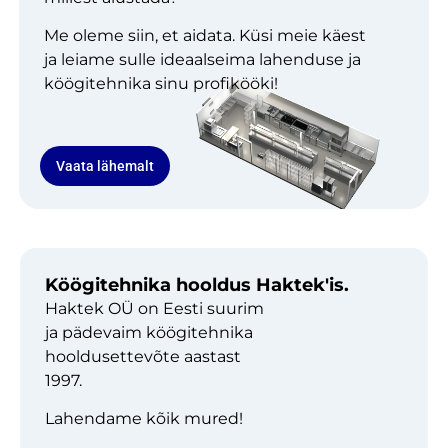
Me oleme siin, et aidata. Küsi meie käest
ja leiame sulle ideaalseima lahenduse ja
köögitehnika sinu profikööki!
Vaata lähemalt
Köögitehnika hooldus Haktek'is.
Haktek OÜ on Eesti suurim
ja pädevaim köögitehnika
hooldusettevõte aastast
1997.
Lahendame kõik mured!