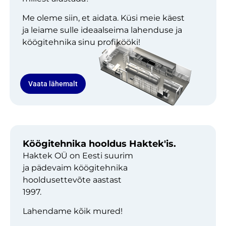
Me oleme siin, et aidata. Küsi meie käest
ja leiame sulle ideaalseima lahenduse ja
köögitehnika sinu profikööki!
Vaata lähemalt
Köögitehnika hooldus Haktek'is.
Haktek OÜ on Eesti suurim
ja pädevaim köögitehnika
hooldusettevõte aastast
1997.
Lahendame kõik mured!