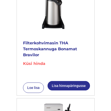
Filterkohvimasin THA
Termoskannuga Bonamat
Bravilor
Küsi hinda
Lisa hinnapäringusse
Loe lisa