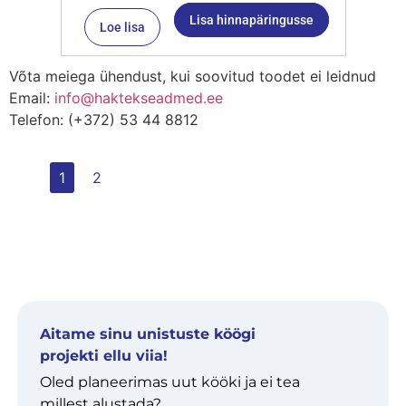
Lisa hinnapäringusse
Loe lisa
Võta meiega ühendust, kui soovitud toodet ei leidnud
Email:
info@haktekseadmed.ee
Telefon: (+372) 53 44 8812
1
2
Aitame sinu unistuste köögi
projekti ellu viia!
Oled planeerimas uut kööki ja ei tea
millest alustada?