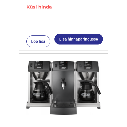
Küsi hinda
Lisa hinnapäringusse
Loe lisa