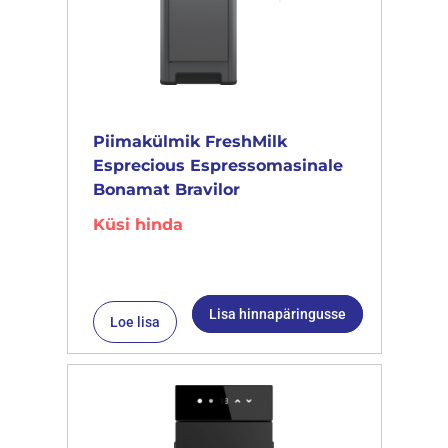
Piimakülmik FreshMilk
Esprecious Espressomasinale
Bonamat Bravilor
Küsi hinda
Lisa hinnapäringusse
Loe lisa