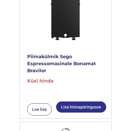
Piimakülmik Sego
Espressomasinale Bonamat
Bravilor
Küsi hinda
Lisa hinnapäringusse
Loe lisa