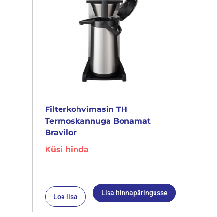
Filterkohvimasin TH
Termoskannuga Bonamat
Bravilor
Küsi hinda
Lisa hinnapäringusse
Loe lisa