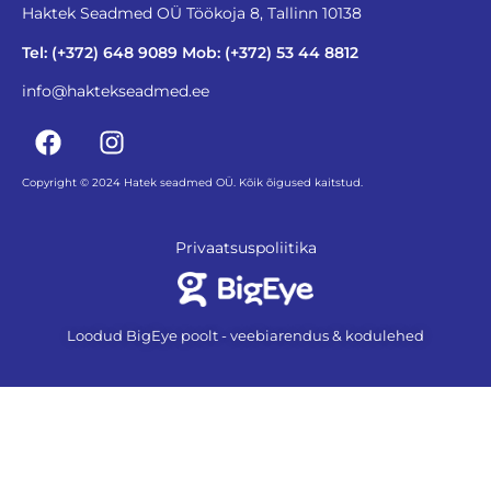
Haktek Seadmed OÜ Töökoja 8, Tallinn 10138
Tel: (+372) 648 9089 Mob: (+372) 53 44 8812
info@haktekseadmed.ee
Copyright © 2024 Hatek seadmed OÜ. Kõik õigused kaitstud.
Privaatsuspoliitika
Loodud BigEye poolt - veebiarendus & kodulehed