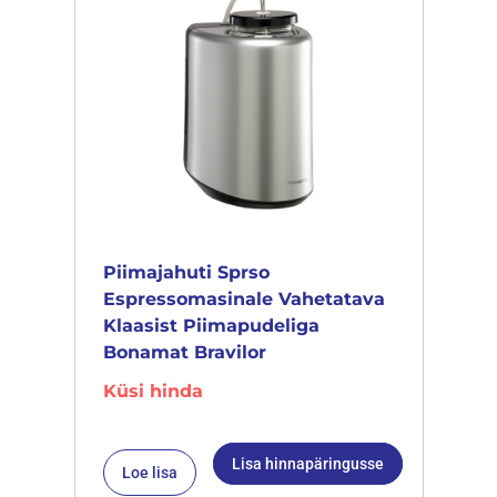
Piimajahuti Sprso
Espressomasinale Vahetatava
Klaasist Piimapudeliga
Bonamat Bravilor
Küsi hinda
Lisa hinnapäringusse
Loe lisa