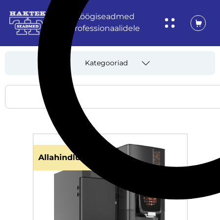
Köögiseadmed
professionaalidele
Kategooriad
Allahindlus!