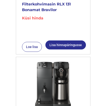
Filterkohvimasin RLX 131
Bonamat Bravilor
Küsi hinda
Lisa hinnapäringusse
Loe lisa