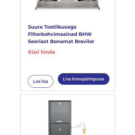
Suure Tootlikusega
Filterkohvimasinad BHW
Seeriast Bonamat Bravilor
Küsi hinda
Lisa hinnapäringusse
Loe lisa