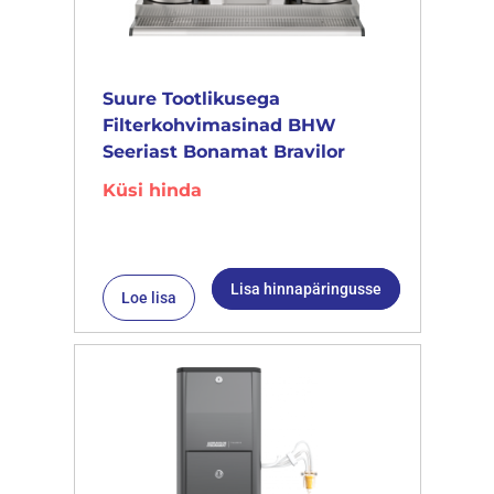
Suure Tootlikusega
Filterkohvimasinad BHW
Seeriast Bonamat Bravilor
Küsi hinda
Lisa hinnapäringusse
Loe lisa