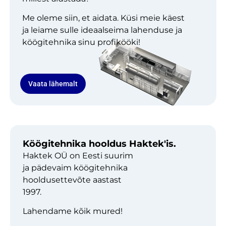
Me oleme siin, et aidata. Küsi meie käest
ja leiame sulle ideaalseima lahenduse ja
köögitehnika sinu profikööki!
Vaata lähemalt
Köögitehnika hooldus Haktek'is.
Haktek OÜ on Eesti suurim
ja pädevaim köögitehnika
hooldusettevõte aastast
1997.
Lahendame kõik mured!