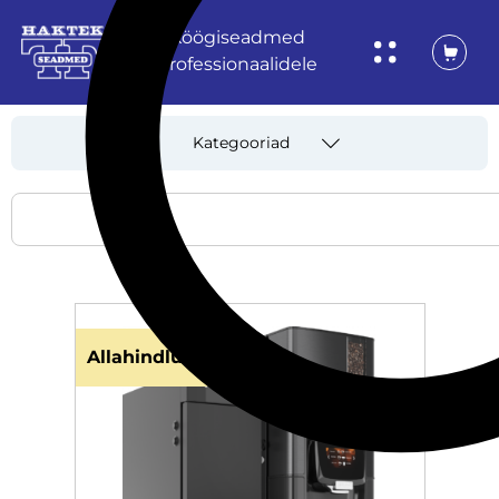
Köögiseadmed
professionaalidele
Kategooriad
Allahindlus!