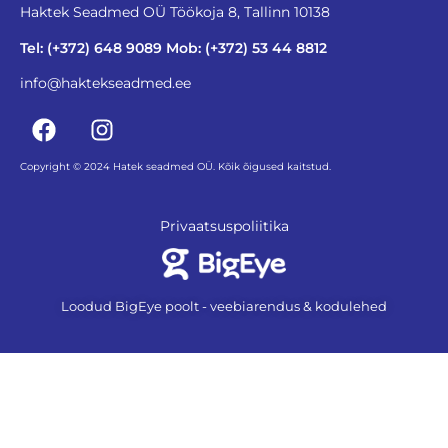
Haktek Seadmed OÜ Töökoja 8, Tallinn 10138
Tel: (+372) 648 9089 Mob: (+372) 53 44 8812
info@haktekseadmed.ee
Copyright © 2024 Hatek seadmed OÜ. Kõik õigused kaitstud.
Privaatsuspoliitika
Loodud BigEye poolt - veebiarendus & kodulehed