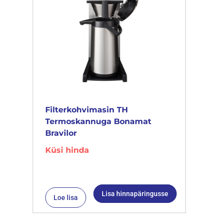
Filterkohvimasin TH
Termoskannuga Bonamat
Bravilor
Küsi hinda
Lisa hinnapäringusse
Loe lisa