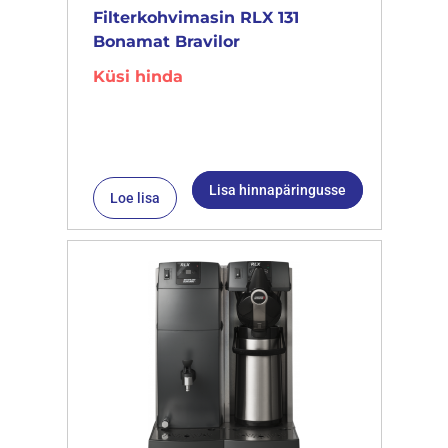
Filterkohvimasin RLX 131
Bonamat Bravilor
Küsi hinda
Lisa hinnapäringusse
Loe lisa