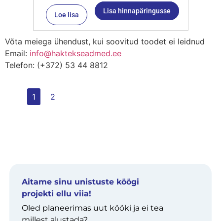
Lisa hinnapäringusse
Loe lisa
Võta meiega ühendust, kui soovitud toodet ei leidnud
Email:
info@haktekseadmed.ee
Telefon: (+372) 53 44 8812
1
2
Aitame sinu unistuste köögi
projekti ellu viia!
Oled planeerimas uut kööki ja ei tea
millest alustada?