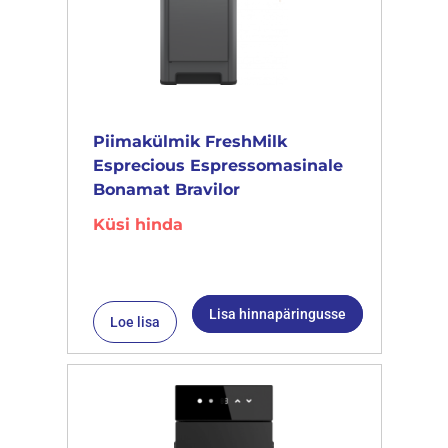
Piimakülmik FreshMilk
Esprecious Espressomasinale
Bonamat Bravilor
Küsi hinda
Lisa hinnapäringusse
Loe lisa