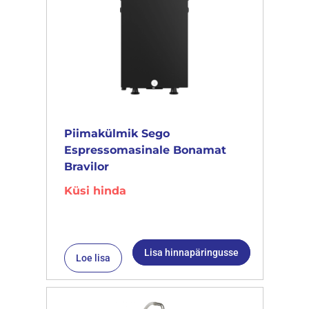
Piimakülmik Sego
Espressomasinale Bonamat
Bravilor
Küsi hinda
Lisa hinnapäringusse
Loe lisa