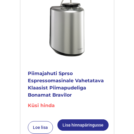
Piimajahuti Sprso
Espressomasinale Vahetatava
Klaasist Piimapudeliga
Bonamat Bravilor
Küsi hinda
Lisa hinnapäringusse
Loe lisa