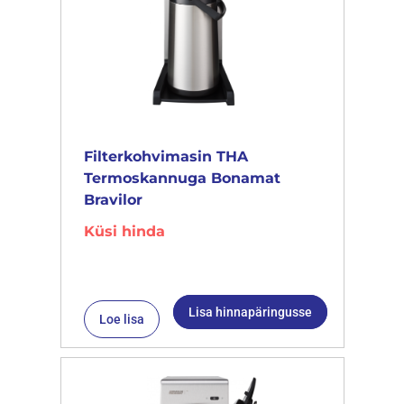
Filterkohvimasin THA
Termoskannuga Bonamat
Bravilor
Küsi hinda
Lisa hinnapäringusse
Loe lisa