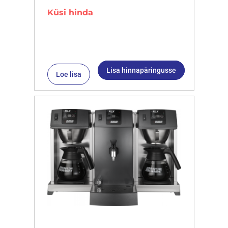
Küsi hinda
Lisa hinnapäringusse
Loe lisa