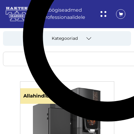
Köögiseadmed
professionaalidele
Kategooriad
Allahindlus!