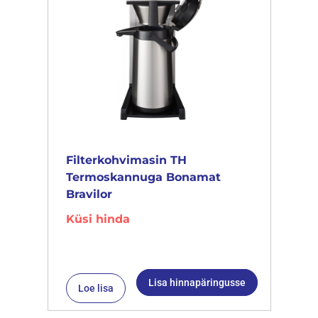
Filterkohvimasin TH
Termoskannuga Bonamat
Bravilor
Küsi hinda
Lisa hinnapäringusse
Loe lisa