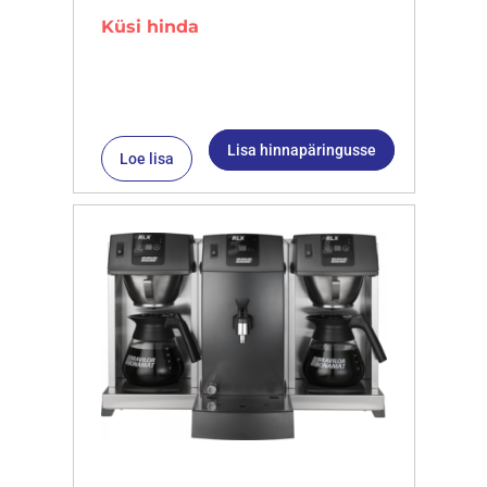
Küsi hinda
Lisa hinnapäringusse
Loe lisa