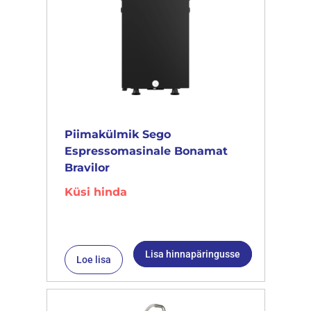
Piimakülmik Sego
Espressomasinale Bonamat
Bravilor
Küsi hinda
Lisa hinnapäringusse
Loe lisa