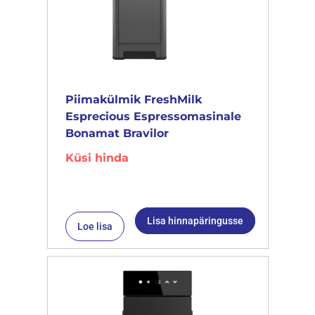
Piimakülmik FreshMilk
Esprecious Espressomasinale
Bonamat Bravilor
Küsi hinda
Lisa hinnapäringusse
Loe lisa