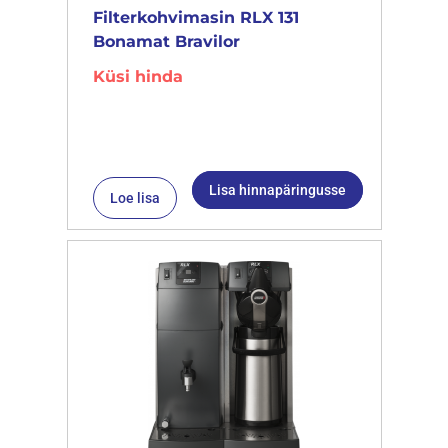
Filterkohvimasin RLX 131
Bonamat Bravilor
Küsi hinda
Lisa hinnapäringusse
Loe lisa