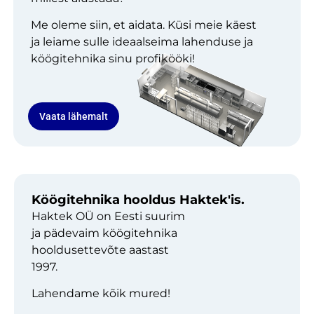
Me oleme siin, et aidata. Küsi meie käest
ja leiame sulle ideaalseima lahenduse ja
köögitehnika sinu profikööki!
Vaata lähemalt
Köögitehnika hooldus Haktek'is.
Haktek OÜ on Eesti suurim
ja pädevaim köögitehnika
hooldusettevõte aastast
1997.
Lahendame kõik mured!