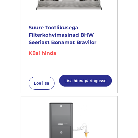
Suure Tootlikusega
Filterkohvimasinad BHW
Seeriast Bonamat Bravilor
Küsi hinda
Lisa hinnapäringusse
Loe lisa