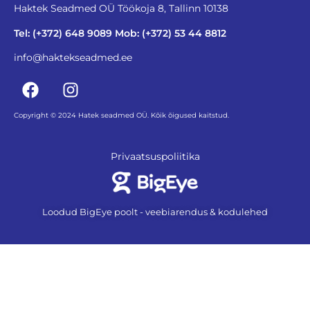
Haktek Seadmed OÜ Töökoja 8, Tallinn 10138
Tel: (+372) 648 9089 Mob: (+372) 53 44 8812
info@haktekseadmed.ee
Copyright © 2024 Hatek seadmed OÜ. Kõik õigused kaitstud.
Privaatsuspoliitika
Loodud BigEye poolt - veebiarendus & kodulehed