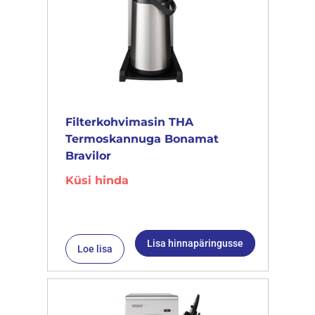
Filterkohvimasin THA
Termoskannuga Bonamat
Bravilor
Küsi hinda
Lisa hinnapäringusse
Loe lisa