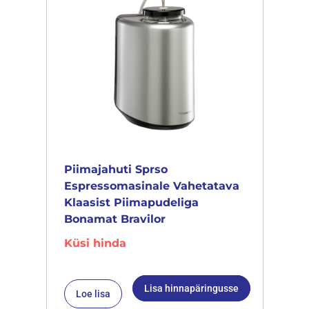
Piimajahuti Sprso
Espressomasinale Vahetatava
Klaasist Piimapudeliga
Bonamat Bravilor
Küsi hinda
Lisa hinnapäringusse
Loe lisa