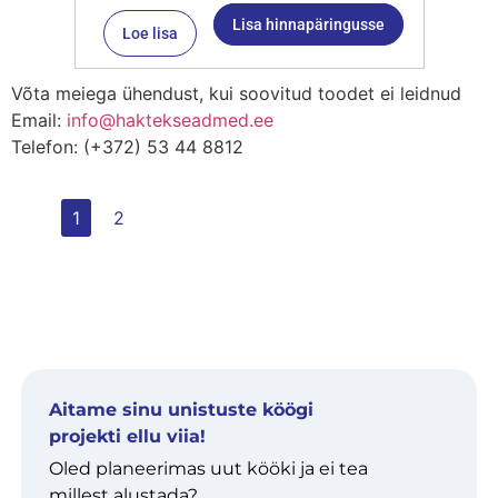
Lisa hinnapäringusse
Loe lisa
Võta meiega ühendust, kui soovitud toodet ei leidnud
Email:
info@haktekseadmed.ee
Telefon: (+372) 53 44 8812
1
2
Aitame sinu unistuste köögi
projekti ellu viia!
Oled planeerimas uut kööki ja ei tea
millest alustada?