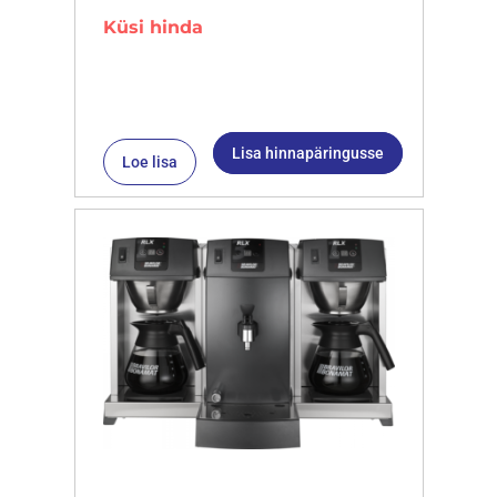
Küsi hinda
Lisa hinnapäringusse
Loe lisa