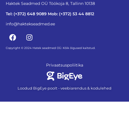
Haktek Seadmed OÜ Töökoja 8, Tallinn 10138
Tel: (+372) 648 9089 Mob: (+372) 53 44 8812
info@haktekseadmed.ee
Copyright © 2024 Hatek seadmed OÜ. Kõik õigused kaitstud.
Privaatsuspoliitika
Loodud BigEye poolt - veebiarendus & kodulehed