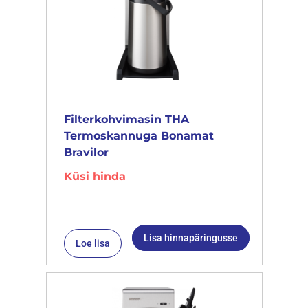
Filterkohvimasin THA
Termoskannuga Bonamat
Bravilor
Küsi hinda
Lisa hinnapäringusse
Loe lisa