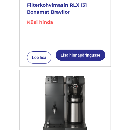
Filterkohvimasin RLX 131
Bonamat Bravilor
Küsi hinda
Lisa hinnapäringusse
Loe lisa