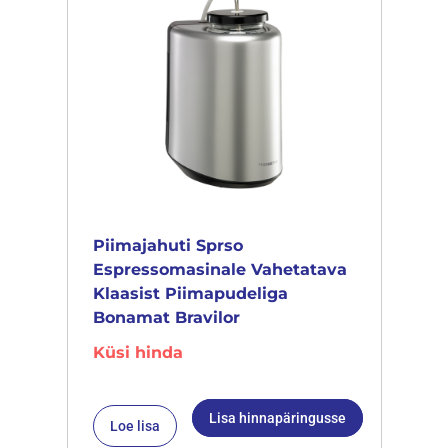
Piimajahuti Sprso
Espressomasinale Vahetatava
Klaasist Piimapudeliga
Bonamat Bravilor
Küsi hinda
Lisa hinnapäringusse
Loe lisa