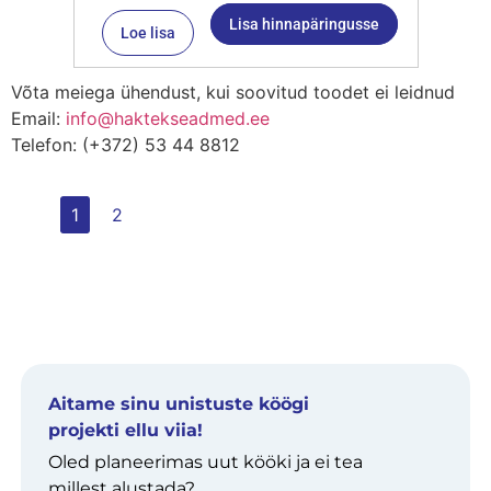
Lisa hinnapäringusse
Loe lisa
Võta meiega ühendust, kui soovitud toodet ei leidnud
Email:
info@haktekseadmed.ee
Telefon: (+372) 53 44 8812
1
2
Aitame sinu unistuste köögi
projekti ellu viia!
Oled planeerimas uut kööki ja ei tea
millest alustada?