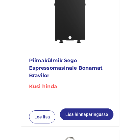
Piimakülmik Sego
Espressomasinale Bonamat
Bravilor
Küsi hinda
Lisa hinnapäringusse
Loe lisa