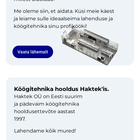
Me oleme siin, et aidata. Küsi meie käest
ja leiame sulle ideaalseima lahenduse ja
köögitehnika sinu profikööki!
Vaata lähemalt
Köögitehnika hooldus Haktek'is.
Haktek OÜ on Eesti suurim
ja pädevaim köögitehnika
hooldusettevõte aastast
1997.
Lahendame kõik mured!