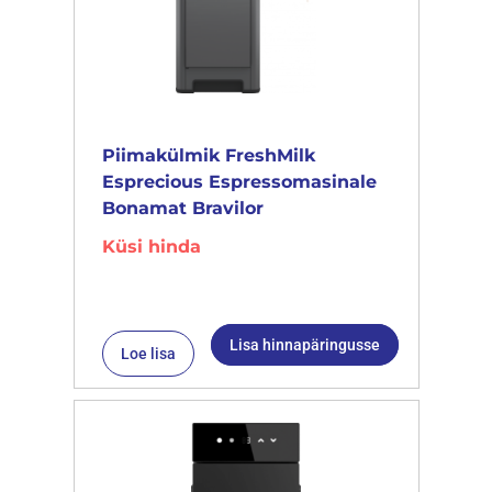
Piimakülmik FreshMilk
Esprecious Espressomasinale
Bonamat Bravilor
Küsi hinda
Lisa hinnapäringusse
Loe lisa