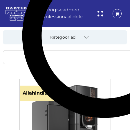
Köögiseadmed
professionaalidele
Kategooriad
Allahindlus!