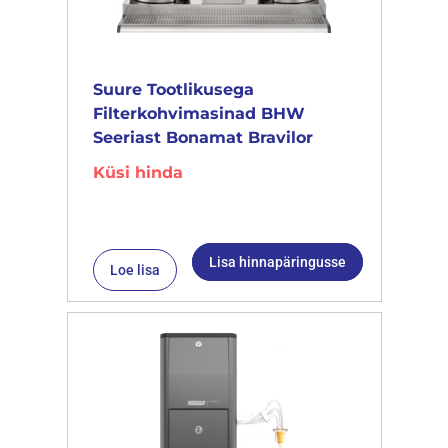
Suure Tootlikusega
Filterkohvimasinad BHW
Seeriast Bonamat Bravilor
Küsi hinda
Lisa hinnapäringusse
Loe lisa