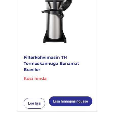
Filterkohvimasin TH
Termoskannuga Bonamat
Bravilor
Küsi hinda
Lisa hinnapäringusse
Loe lisa