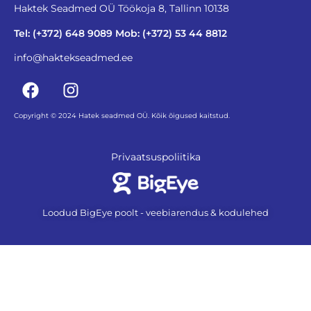
Haktek Seadmed OÜ Töökoja 8, Tallinn 10138
Tel: (+372) 648 9089 Mob: (+372) 53 44 8812
info@haktekseadmed.ee
Copyright © 2024 Hatek seadmed OÜ. Kõik õigused kaitstud.
Privaatsuspoliitika
Loodud BigEye poolt - veebiarendus & kodulehed