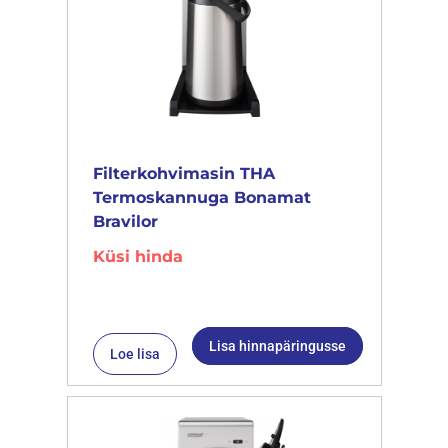
Filterkohvimasin THA
Termoskannuga Bonamat
Bravilor
Küsi hinda
Lisa hinnapäringusse
Loe lisa