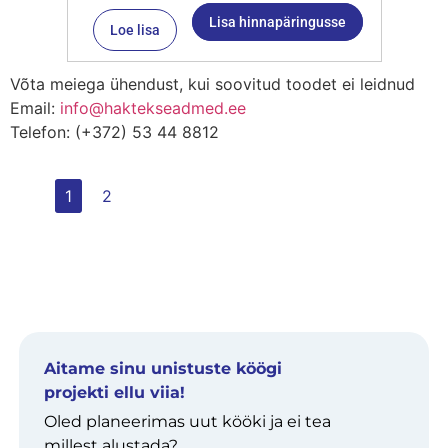
Lisa hinnapäringusse
Loe lisa
Võta meiega ühendust, kui soovitud toodet ei leidnud
Email:
info@haktekseadmed.ee
Telefon: (+372) 53 44 8812
1
2
Aitame sinu unistuste köögi
projekti ellu viia!
Oled planeerimas uut kööki ja ei tea
millest alustada?