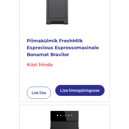
Piimakülmik FreshMilk
Esprecious Espressomasinale
Bonamat Bravilor
Küsi hinda
Lisa hinnapäringusse
Loe lisa