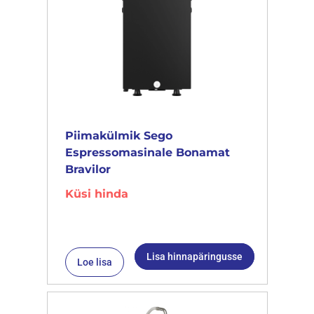
Piimakülmik Sego
Espressomasinale Bonamat
Bravilor
Küsi hinda
Lisa hinnapäringusse
Loe lisa