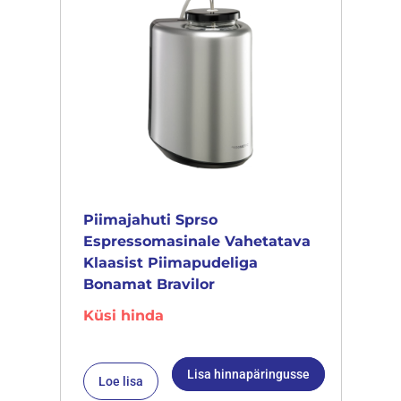
Piimajahuti Sprso
Espressomasinale Vahetatava
Klaasist Piimapudeliga
Bonamat Bravilor
Küsi hinda
Lisa hinnapäringusse
Loe lisa