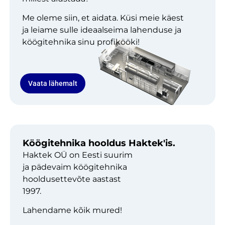
Me oleme siin, et aidata. Küsi meie käest
ja leiame sulle ideaalseima lahenduse ja
köögitehnika sinu profikööki!
Vaata lähemalt
Köögitehnika hooldus Haktek'is.
Haktek OÜ on Eesti suurim
ja pädevaim köögitehnika
hooldusettevõte aastast
1997.
Lahendame kõik mured!