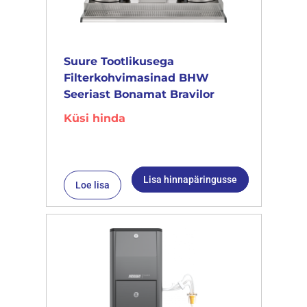
Suure Tootlikusega
Filterkohvimasinad BHW
Seeriast Bonamat Bravilor
Küsi hinda
Lisa hinnapäringusse
Loe lisa