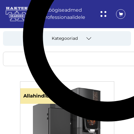
Köögiseadmed
professionaalidele
Kategooriad
Allahindlus!