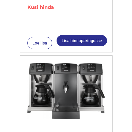
Küsi hinda
Lisa hinnapäringusse
Loe lisa