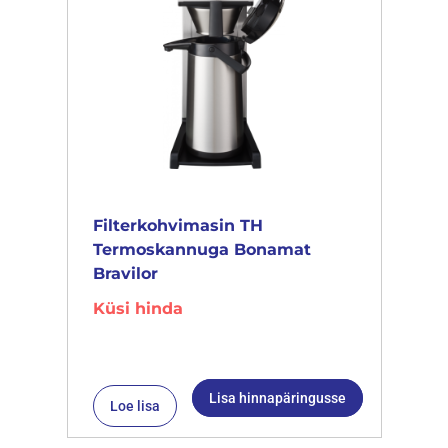
Filterkohvimasin TH
Termoskannuga Bonamat
Bravilor
Küsi hinda
Lisa hinnapäringusse
Loe lisa