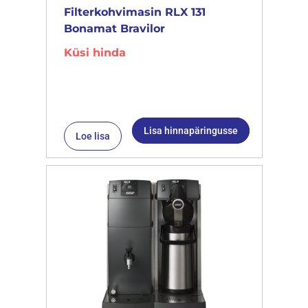
Filterkohvimasin RLX 131
Bonamat Bravilor
Küsi hinda
Lisa hinnapäringusse
Loe lisa