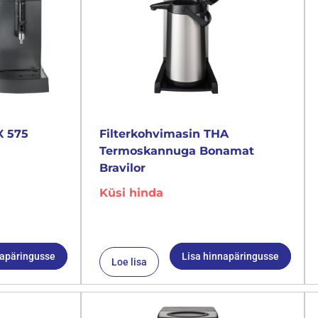
X 575
Filterkohvimasin THA
Termoskannuga Bonamat
Bravilor
Küsi hinda
napäringusse
Lisa hinnapäringusse
Loe lisa