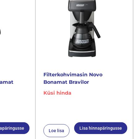
Filterkohvimasin Novo
namat
Bonamat Bravilor
Küsi hinda
napäringusse
Lisa hinnapäringusse
Loe lisa