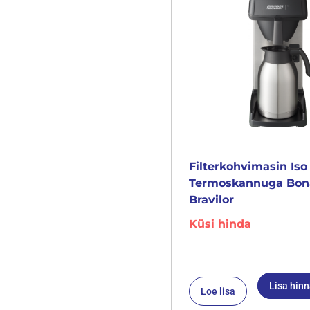
Filterkohvimasin Iso
Termoskannuga Bo
Bravilor
Küsi hinda
Lisa hin
Loe lisa