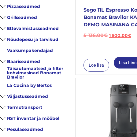
Pizzaseadmed
Sego 11L Espresso K
Bonamat Bravilor 
Grillseadmed
DEMO MASINANA CA
Ettevalmistusseadmed
5 136.00
€
1 500.00
€
Nõudepesu ja tarvikud
Vaakumpakendajad
Baariseadmed
Lisa hin
Loe lisa
Täisautomaatsed ja filter
kohvimasinad Bonamat
Bravilor
La Cucina by Bertos
Väljastusseadmed
Termotransport
RST inventar ja mööbel
Pesulaseadmed