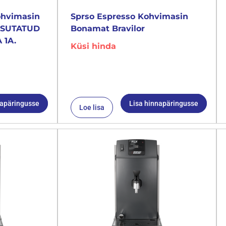
ohvimasin
Sprso Espresso Kohvimasin
KASUTATUD
Bonamat Bravilor
 1A.
Küsi hinda
napäringusse
Lisa hinnapäringusse
Loe lisa