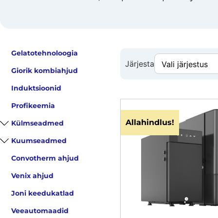
Gelatotehnoloogia
Järjesta
Giorik kombiahjud
Induktsioonid
Profikeemia
Allahindlus!
Külmseadmed
Kuumseadmed
Convotherm ahjud
Venix ahjud
Joni keedukatlad
Veeautomaadid