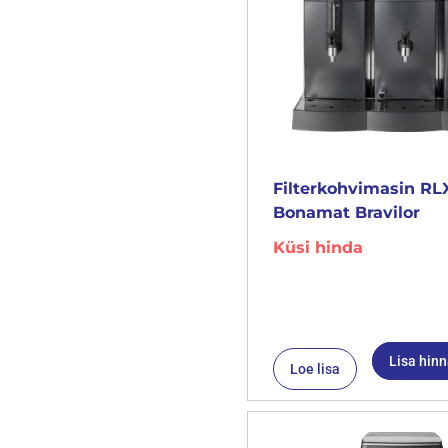
Filterkohvimasin RL
Bonamat Bravilor
Küsi hinda
Lisa hin
Loe lisa