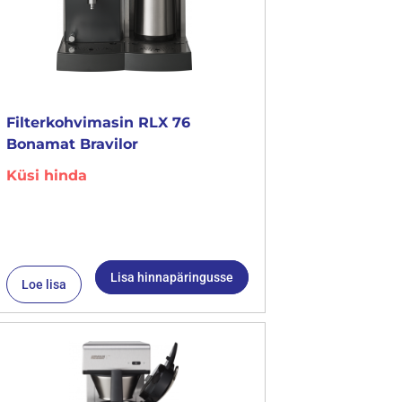
Filterkohvimasin RLX 76
Bonamat Bravilor
Küsi hinda
Lisa hinnapäringusse
Loe lisa