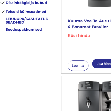
Disainköögid ja kubud
Tefcold külmseadmed
LEIUNURK/KASUTATUD
Kuuma Vee Ja Auru 
SEADMED
4 Bonamat Bravilor
Sooduspakkumised
Küsi hinda
Lisa hin
Loe lisa