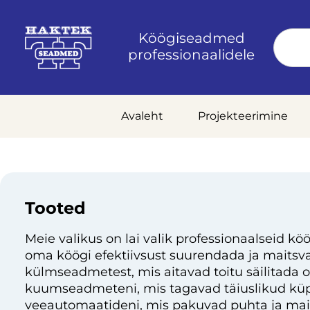
Köögiseadmed
professionaalidele
Avaleht
Projekteerimine
Tooted
Meie valikus on lai valik professionaalseid köö
oma köögi efektiivsust suurendada ja maitsvai
külmseadmetest, mis aitavad toitu säilitada 
kuumseadmeteni, mis tagavad täiuslikud küp
veeautomaatideni, mis pakuvad puhta ja mai