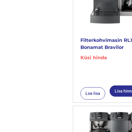
Filterkohvimasin RLX
Bonamat Bravilor
Küsi hinda
Lisa hin
Loe lisa