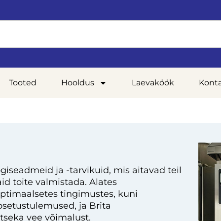
Tooted
Hooldus
Laevaköök
Kont
giseadmeid ja -tarvikuid, mis aitavad teil
d toite valmistada. Alates
optimaalsetes tingimustes, kuni
setustulemused, ja Brita
tseka vee võimalust.