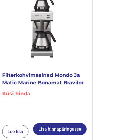
Filterkohvimasinad Mondo Ja
Matic Marine Bonamat Bravilor
Küsi hinda
Lisa hinnapäringusse
Loe lisa