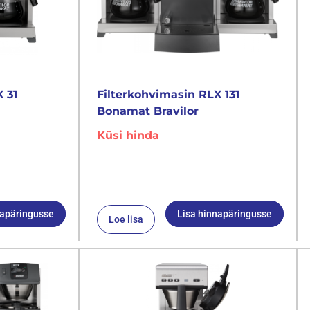
 31
Filterkohvimasin RLX 131
Bonamat Bravilor
Küsi hinda
napäringusse
Lisa hinnapäringusse
Loe lisa