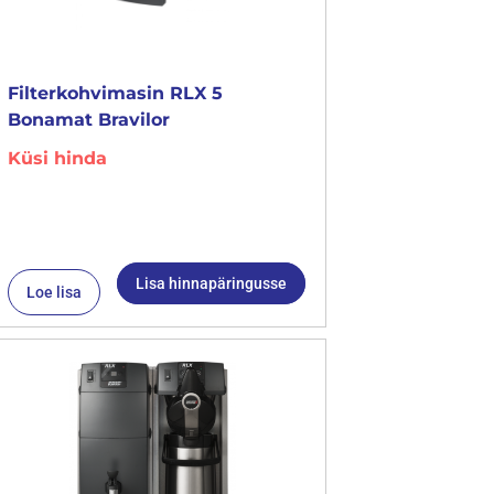
Filterkohvimasin RLX 5
Bonamat Bravilor
Küsi hinda
Lisa hinnapäringusse
Loe lisa