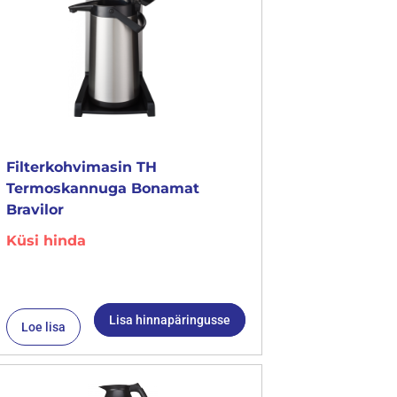
Filterkohvimasin TH
Termoskannuga Bonamat
Bravilor
Küsi hinda
Lisa hinnapäringusse
Loe lisa