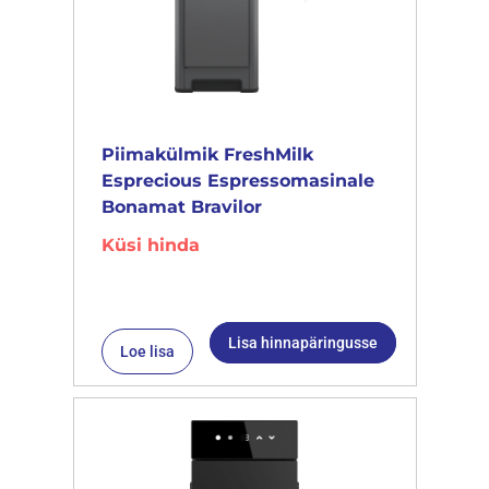
Piimakülmik FreshMilk
Esprecious Espressomasinale
Bonamat Bravilor
Küsi hinda
Lisa hinnapäringusse
Loe lisa