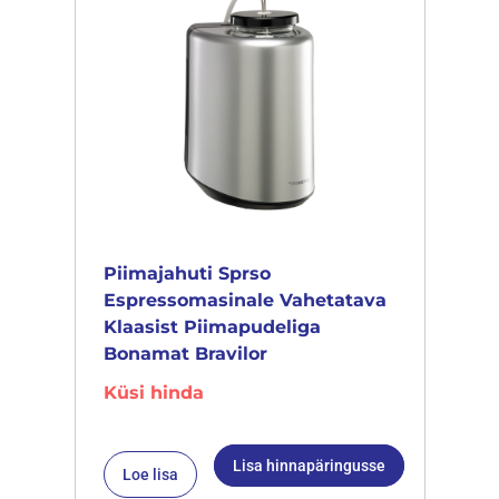
Piimajahuti Sprso
Espressomasinale Vahetatava
Klaasist Piimapudeliga
Bonamat Bravilor
Küsi hinda
Lisa hinnapäringusse
Loe lisa