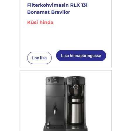
Filterkohvimasin RLX 131
Bonamat Bravilor
Küsi hinda
Lisa hinnapäringusse
Loe lisa