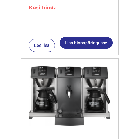
Küsi hinda
Lisa hinnapäringusse
Loe lisa