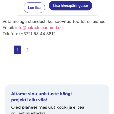
Lisa hinnapäringusse
Loe lisa
Võta meiega ühendust, kui soovitud toodet ei leidnud
Email:
info@haktekseadmed.ee
Telefon: (+372) 53 44 8812
1
2
Aitame sinu unistuste köögi
projekti ellu viia!
Oled planeerimas uut kööki ja ei tea
millest alustada?