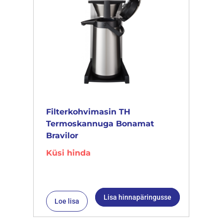
Filterkohvimasin TH
Termoskannuga Bonamat
Bravilor
Küsi hinda
Lisa hinnapäringusse
Loe lisa