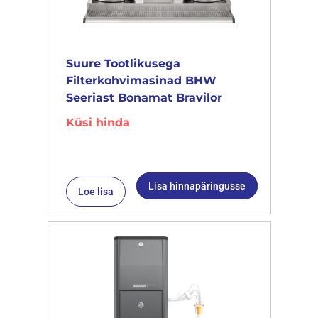
Suure Tootlikusega
Filterkohvimasinad BHW
Seeriast Bonamat Bravilor
Küsi hinda
Lisa hinnapäringusse
Loe lisa