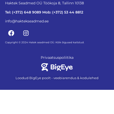
Haktek Seadmed OÜ Töökoja 8, Tallinn 10138
Tel: (+372) 648 9089 Mob: (+372) 53 44 8812
info@haktekseadmed.ee
Copyright © 2024 Hatek seadmed OÜ. Kõik õigused kaitstud.
Privaatsuspoliitika
Loodud BigEye poolt - veebiarendus & kodulehed