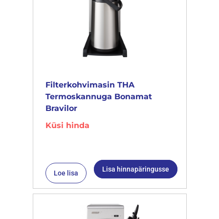
Filterkohvimasin THA
Termoskannuga Bonamat
Bravilor
Küsi hinda
Lisa hinnapäringusse
Loe lisa