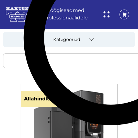
Köögiseadmed
professionaalidele
Kategooriad
Allahindlus!