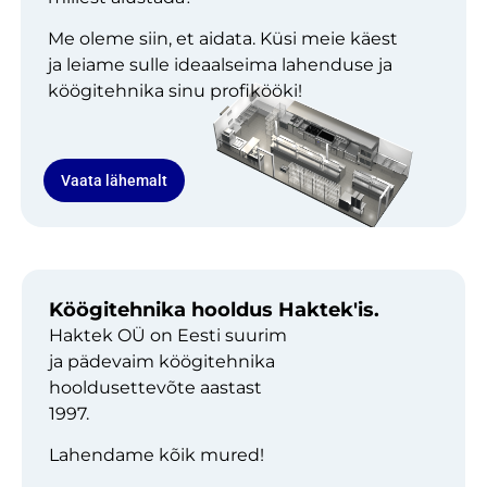
Me oleme siin, et aidata. Küsi meie käest
ja leiame sulle ideaalseima lahenduse ja
köögitehnika sinu profikööki!
Vaata lähemalt
Köögitehnika hooldus Haktek'is.
Haktek OÜ on Eesti suurim
ja pädevaim köögitehnika
hooldusettevõte aastast
1997.
Lahendame kõik mured!