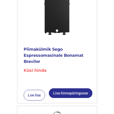
Piimakülmik Sego
Espressomasinale Bonamat
Bravilor
Küsi hinda
Lisa hinnapäringusse
Loe lisa