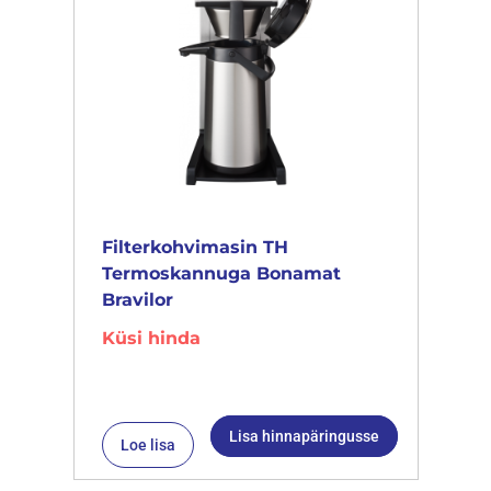
Filterkohvimasin TH
Termoskannuga Bonamat
Bravilor
Küsi hinda
Lisa hinnapäringusse
Loe lisa