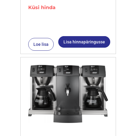
Küsi hinda
Lisa hinnapäringusse
Loe lisa