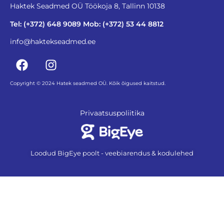
Haktek Seadmed OÜ Töökoja 8, Tallinn 10138
Tel: (+372) 648 9089 Mob: (+372) 53 44 8812
info@haktekseadmed.ee
Copyright © 2024 Hatek seadmed OÜ. Kõik õigused kaitstud.
Privaatsuspoliitika
Loodud BigEye poolt - veebiarendus & kodulehed