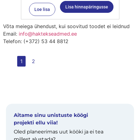
Lisa hinnapäringusse
Loe lisa
Võta meiega ühendust, kui soovitud toodet ei leidnud
Email:
info@haktekseadmed.ee
Telefon: (+372) 53 44 8812
1
2
Aitame sinu unistuste köögi
projekti ellu viia!
Oled planeerimas uut kööki ja ei tea
millest alustada?