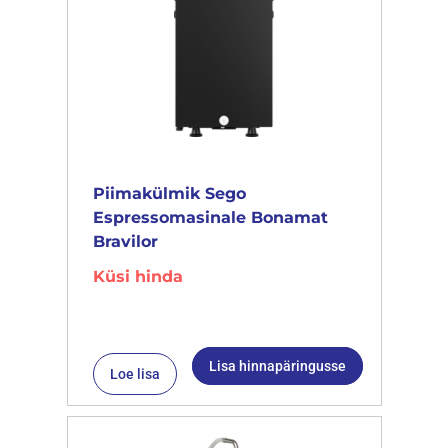
Piimakülmik Sego
Espressomasinale Bonamat
Bravilor
Küsi hinda
Lisa hinnapäringusse
Loe lisa