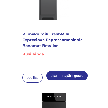
Piimakülmik FreshMilk
Esprecious Espressomasinale
Bonamat Bravilor
Küsi hinda
Lisa hinnapäringusse
Loe lisa