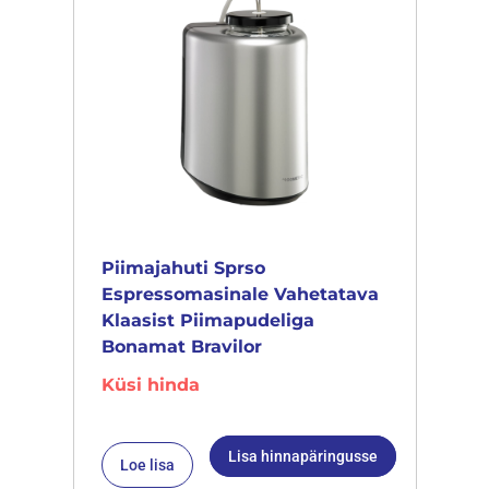
Piimajahuti Sprso
Espressomasinale Vahetatava
Klaasist Piimapudeliga
Bonamat Bravilor
Küsi hinda
Lisa hinnapäringusse
Loe lisa