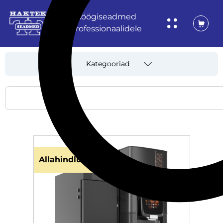
Köögiseadmed
professionaalidele
Kategooriad
Allahindlus!