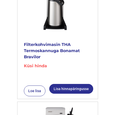
Filterkohvimasin THA
Termoskannuga Bonamat
Bravilor
Küsi hinda
Lisa hinnapäringusse
Loe lisa