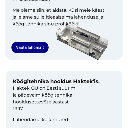
Me oleme siin, et aidata. Küsi meie käest
ja leiame sulle ideaalseima lahenduse ja
köögitehnika sinu profikööki!
Vaata lähemalt
Köögitehnika hooldus Haktek'is.
Haktek OÜ on Eesti suurim
ja pädevaim köögitehnika
hooldusettevõte aastast
1997.
Lahendame kõik mured!