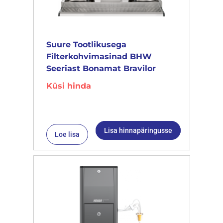
Suure Tootlikusega
Filterkohvimasinad BHW
Seeriast Bonamat Bravilor
Küsi hinda
Lisa hinnapäringusse
Loe lisa