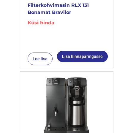
Filterkohvimasin RLX 131
Bonamat Bravilor
Küsi hinda
Lisa hinnapäringusse
Loe lisa