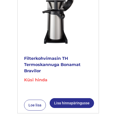
Filterkohvimasin TH
Termoskannuga Bonamat
Bravilor
Küsi hinda
Lisa hinnapäringusse
Loe lisa