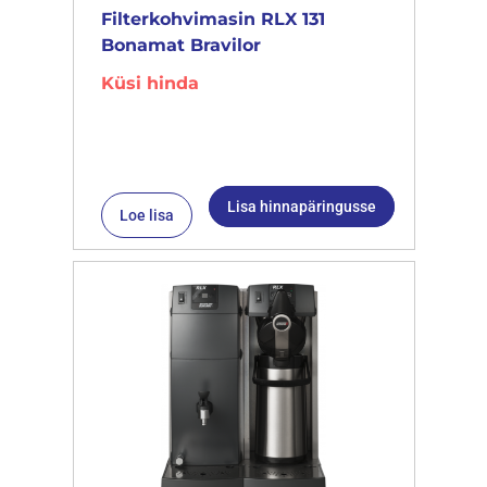
Filterkohvimasin RLX 131
Bonamat Bravilor
Küsi hinda
Lisa hinnapäringusse
Loe lisa