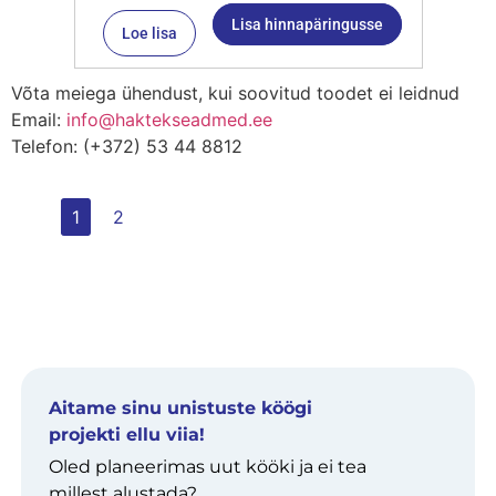
Lisa hinnapäringusse
Loe lisa
Võta meiega ühendust, kui soovitud toodet ei leidnud
Email:
info@haktekseadmed.ee
Telefon: (+372) 53 44 8812
1
2
Aitame sinu unistuste köögi
projekti ellu viia!
Oled planeerimas uut kööki ja ei tea
millest alustada?