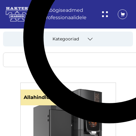
Köögiseadmed
professionaalidele
Kategooriad
Allahindlus!