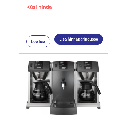
Küsi hinda
Lisa hinnapäringusse
Loe lisa