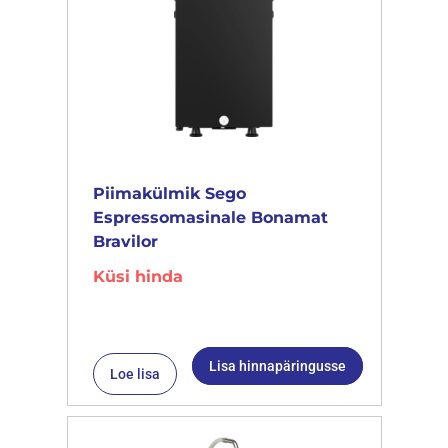
Piimakülmik Sego
Espressomasinale Bonamat
Bravilor
Küsi hinda
Lisa hinnapäringusse
Loe lisa