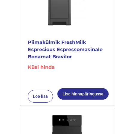
Piimakülmik FreshMilk
Esprecious Espressomasinale
Bonamat Bravilor
Küsi hinda
Lisa hinnapäringusse
Loe lisa