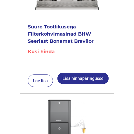
Suure Tootlikusega
Filterkohvimasinad BHW
Seeriast Bonamat Bravilor
Küsi hinda
Lisa hinnapäringusse
Loe lisa