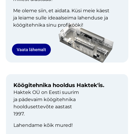
Me oleme siin, et aidata. Küsi meie käest
ja leiame sulle ideaalseima lahenduse ja
köögitehnika sinu profikööki!
Vaata lähemalt
Köögitehnika hooldus Haktek'is.
Haktek OÜ on Eesti suurim
ja pädevaim köögitehnika
hooldusettevõte aastast
1997.
Lahendame kõik mured!