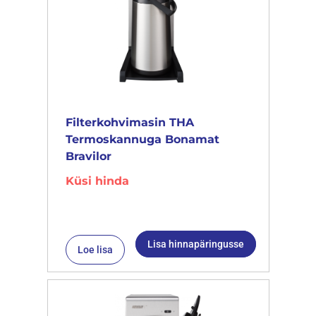
Filterkohvimasin THA
Termoskannuga Bonamat
Bravilor
Küsi hinda
Lisa hinnapäringusse
Loe lisa