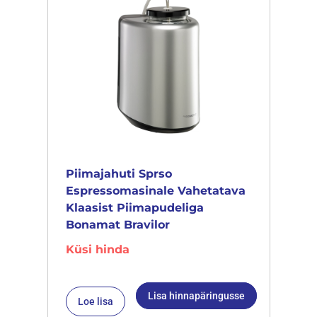
Piimajahuti Sprso
Espressomasinale Vahetatava
Klaasist Piimapudeliga
Bonamat Bravilor
Küsi hinda
Lisa hinnapäringusse
Loe lisa