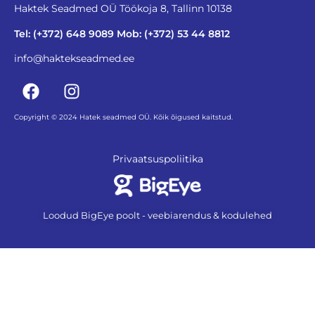
Haktek Seadmed OÜ Töökoja 8, Tallinn 10138
Tel: (+372) 648 9089 Mob: (+372) 53 44 8812
info@haktekseadmed.ee
Copyright © 2024 Hatek seadmed OÜ. Kõik õigused kaitstud.
Privaatsuspoliitika
Loodud BigEye poolt - veebiarendus & kodulehed