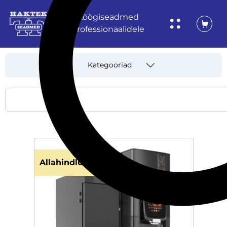
Köögiseadmed
professionaalidele
Kategooriad
Allahindlus!