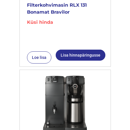
Filterkohvimasin RLX 131
Bonamat Bravilor
Küsi hinda
Lisa hinnapäringusse
Loe lisa