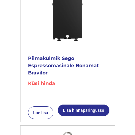
Piimakülmik Sego
Espressomasinale Bonamat
Bravilor
Küsi hinda
Lisa hinnapäringusse
Loe lisa