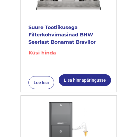
Suure Tootlikusega
Filterkohvimasinad BHW
Seeriast Bonamat Bravilor
Küsi hinda
Lisa hinnapäringusse
Loe lisa