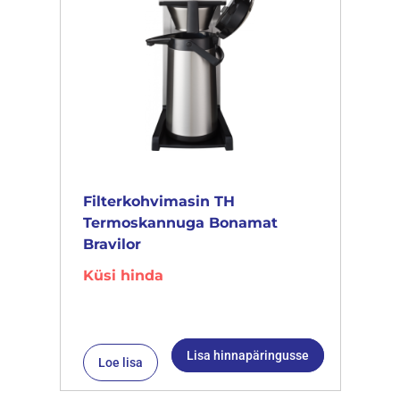
Filterkohvimasin TH
Termoskannuga Bonamat
Bravilor
Küsi hinda
Lisa hinnapäringusse
Loe lisa