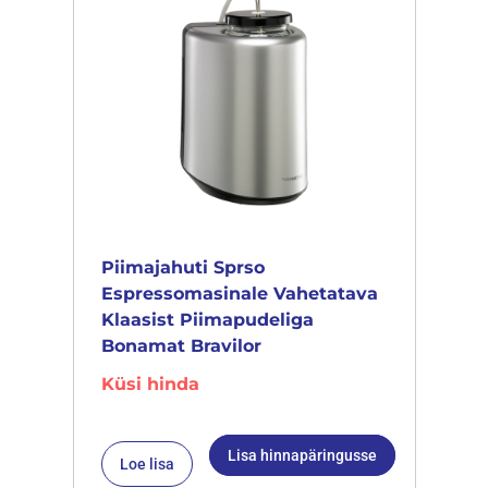
Piimajahuti Sprso
Espressomasinale Vahetatava
Klaasist Piimapudeliga
Bonamat Bravilor
Küsi hinda
Lisa hinnapäringusse
Loe lisa