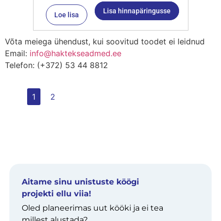
Lisa hinnapäringusse
Loe lisa
Võta meiega ühendust, kui soovitud toodet ei leidnud
Email:
info@haktekseadmed.ee
Telefon: (+372) 53 44 8812
1
2
Aitame sinu unistuste köögi
projekti ellu viia!
Oled planeerimas uut kööki ja ei tea
millest alustada?