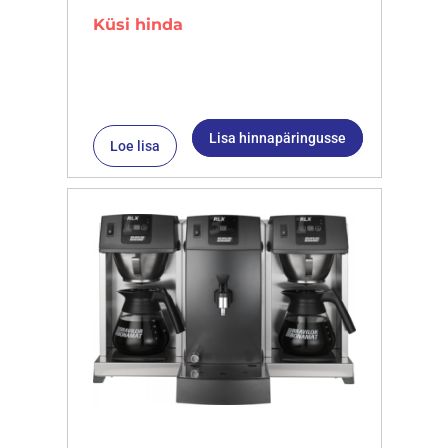
Küsi hinda
Lisa hinnapäringusse
Loe lisa