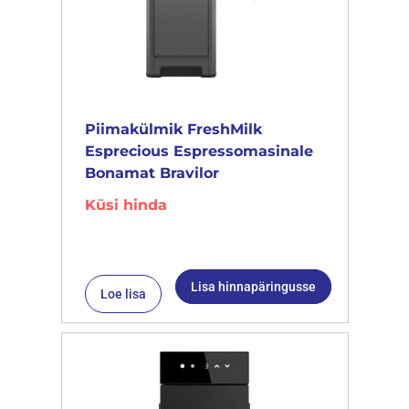
Piimakülmik FreshMilk
Esprecious Espressomasinale
Bonamat Bravilor
Küsi hinda
Lisa hinnapäringusse
Loe lisa