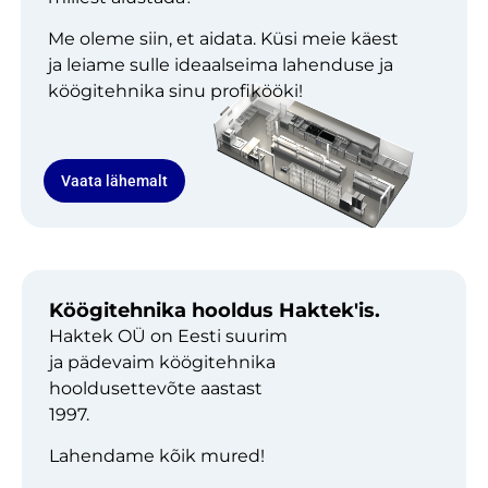
Me oleme siin, et aidata. Küsi meie käest
ja leiame sulle ideaalseima lahenduse ja
köögitehnika sinu profikööki!
Vaata lähemalt
Köögitehnika hooldus Haktek'is.
Haktek OÜ on Eesti suurim
ja pädevaim köögitehnika
hooldusettevõte aastast
1997.
Lahendame kõik mured!