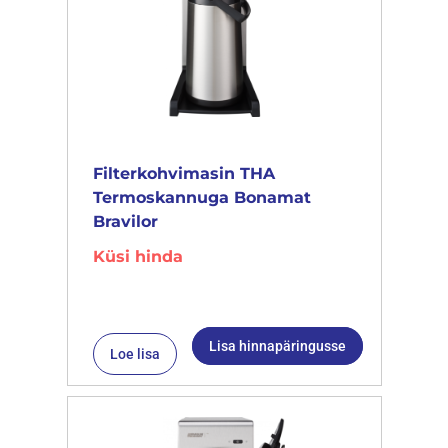
Filterkohvimasin THA
Termoskannuga Bonamat
Bravilor
Küsi hinda
Lisa hinnapäringusse
Loe lisa