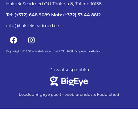
Haktek Seadmed OÜ Töökoja 8, Tallinn 10138
Tel: (+372) 648 9089 Mob: (+372) 53 44 8812
info@haktekseadmed.ee
Copyright © 2024 Hatek seadmed OÜ. Kõik õigused kaitstud.
Privaatsuspoliitika
Loodud BigEye poolt - veebiarendus & kodulehed