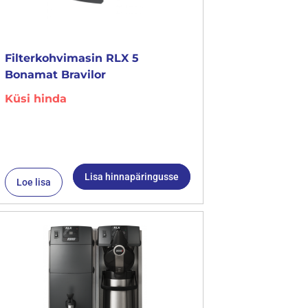
Filterkohvimasin RLX 5
Bonamat Bravilor
Küsi hinda
Lisa hinnapäringusse
Loe lisa