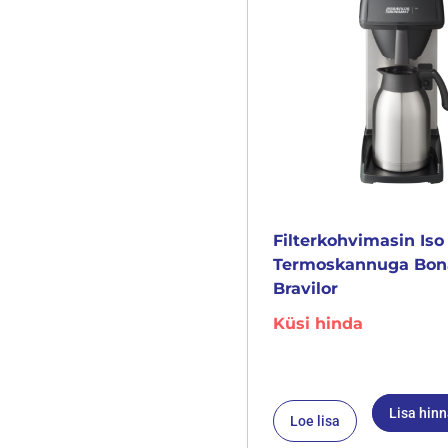
Filterkohvimasin Iso
Termoskannuga Bo
Bravilor
Küsi hinda
Lisa hin
Loe lisa