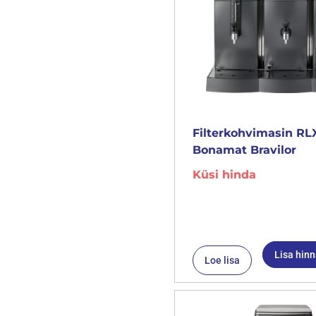
Filterkohvimasin RL
Bonamat Bravilor
Küsi hinda
Lisa hin
Loe lisa