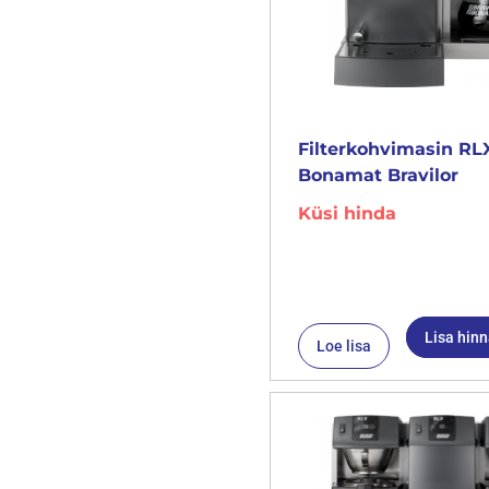
Filterkohvimasin RLX
Bonamat Bravilor
Küsi hinda
Lisa hin
Loe lisa