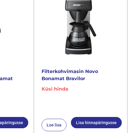
Filterkohvimasin Novo
namat
Bonamat Bravilor
Küsi hinda
napäringusse
Lisa hinnapäringusse
Loe lisa