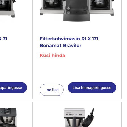
 31
Filterkohvimasin RLX 131
Bonamat Bravilor
Küsi hinda
napäringusse
Lisa hinnapäringusse
Loe lisa