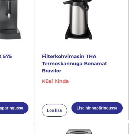
X 575
Filterkohvimasin THA
Termoskannuga Bonamat
Bravilor
Küsi hinda
napäringusse
Lisa hinnapäringusse
Loe lisa