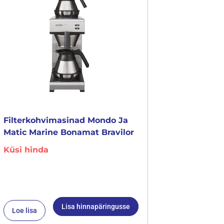
Filterkohvimasinad Mondo Ja
Matic Marine Bonamat Bravilor
Küsi hinda
Lisa hinnapäringusse
Loe lisa