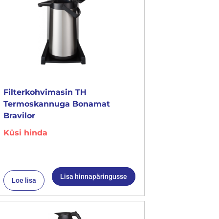
Filterkohvimasin TH
Termoskannuga Bonamat
Bravilor
Küsi hinda
Lisa hinnapäringusse
Loe lisa