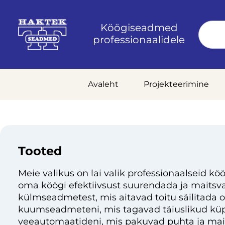
Köögiseadmed
professionaalidele
Avaleht
Projekteerimine
Tooted
Meie valikus on lai valik professionaalseid köö
oma köögi efektiivsust suurendada ja maitsvai
külmseadmetest, mis aitavad toitu säilitada 
kuumseadmeteni, mis tagavad täiuslikud küp
veeautomaatideni, mis pakuvad puhta ja mai