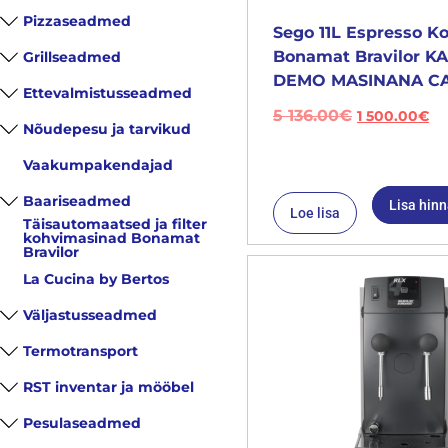
Pizzaseadmed
Sego 11L Espresso K
Bonamat Bravilor 
Grillseadmed
DEMO MASINANA CA
Ettevalmistusseadmed
5 136.00
€
1 500.00
€
Nõudepesu ja tarvikud
Vaakumpakendajad
Baariseadmed
Lisa hin
Loe lisa
Täisautomaatsed ja filter
kohvimasinad Bonamat
Bravilor
La Cucina by Bertos
Väljastusseadmed
Termotransport
RST inventar ja mööbel
Pesulaseadmed