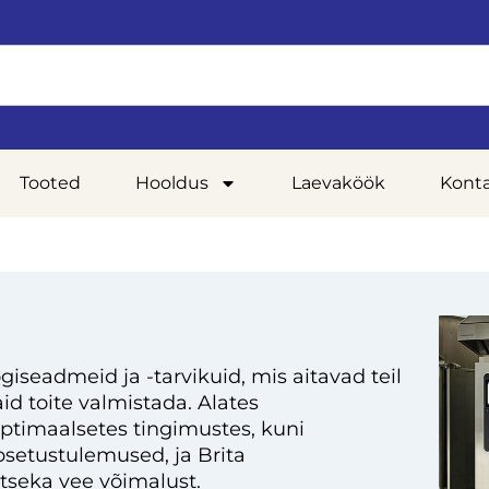
Tooted
Hooldus
Laevaköök
Kont
giseadmeid ja -tarvikuid, mis aitavad teil
d toite valmistada. Alates
optimaalsetes tingimustes, kuni
setustulemused, ja Brita
tseka vee võimalust.