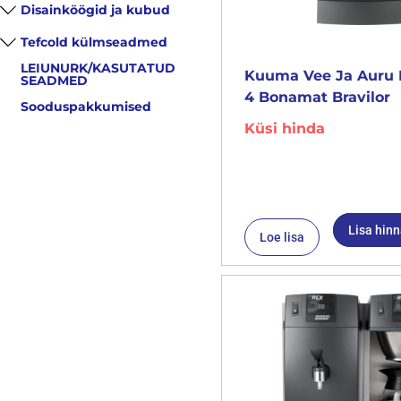
Disainköögid ja kubud
Tefcold külmseadmed
LEIUNURK/KASUTATUD
Kuuma Vee Ja Auru 
SEADMED
4 Bonamat Bravilor
Sooduspakkumised
Küsi hinda
Lisa hin
Loe lisa