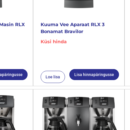
Masin RLX
Kuuma Vee Aparaat RLX 3
Bonamat Bravilor
Küsi hinda
napäringusse
Lisa hinnapäringusse
Loe lisa