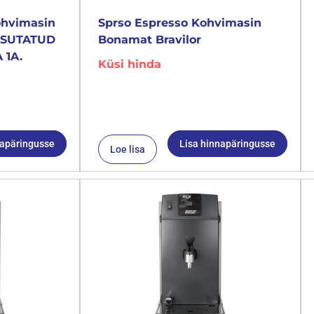
ohvimasin
Sprso Espresso Kohvimasin
KASUTATUD
Bonamat Bravilor
 1A.
Küsi hinda
napäringusse
Lisa hinnapäringusse
Loe lisa