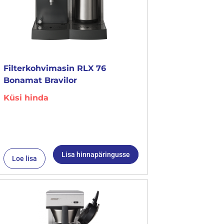
Filterkohvimasin RLX 76
Bonamat Bravilor
Küsi hinda
Lisa hinnapäringusse
Loe lisa