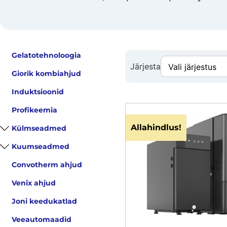
Gelatotehnoloogia
Järjesta
Giorik kombiahjud
Induktsioonid
Profikeemia
Allahindlus!
Külmseadmed
Kuumseadmed
Convotherm ahjud
Venix ahjud
Joni keedukatlad
Veeautomaadid