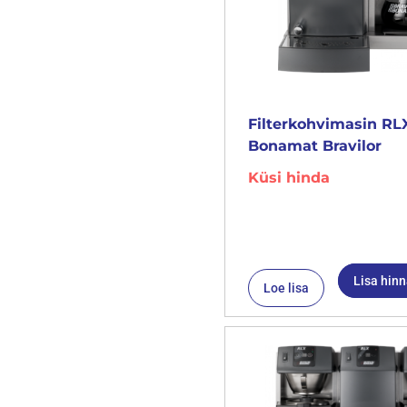
Filterkohvimasin RLX
Bonamat Bravilor
Küsi hinda
Lisa hin
Loe lisa