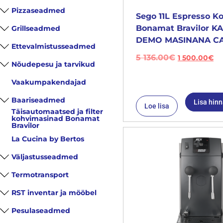
Pizzaseadmed
Sego 11L Espresso K
Bonamat Bravilor 
Grillseadmed
DEMO MASINANA CA
Ettevalmistusseadmed
5 136.00
€
1 500.00
€
Nõudepesu ja tarvikud
Vaakumpakendajad
Baariseadmed
Lisa hin
Loe lisa
Täisautomaatsed ja filter
kohvimasinad Bonamat
Bravilor
La Cucina by Bertos
Väljastusseadmed
Termotransport
RST inventar ja mööbel
Pesulaseadmed