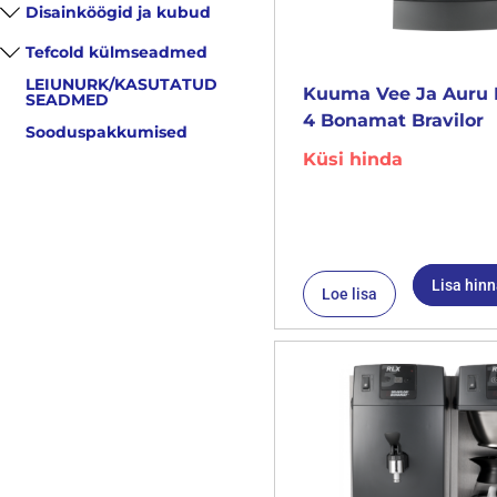
Disainköögid ja kubud
Tefcold külmseadmed
LEIUNURK/KASUTATUD
Kuuma Vee Ja Auru 
SEADMED
4 Bonamat Bravilor
Sooduspakkumised
Küsi hinda
Lisa hin
Loe lisa