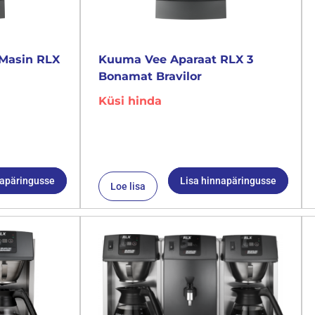
Masin RLX
Kuuma Vee Aparaat RLX 3
Bonamat Bravilor
Küsi hinda
napäringusse
Lisa hinnapäringusse
Loe lisa