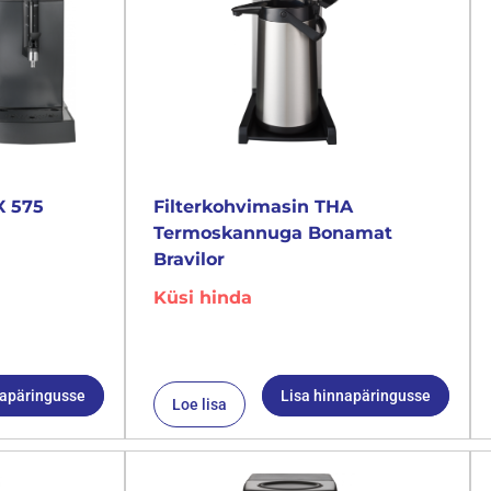
X 575
Filterkohvimasin THA
Termoskannuga Bonamat
Bravilor
Küsi hinda
napäringusse
Lisa hinnapäringusse
Loe lisa