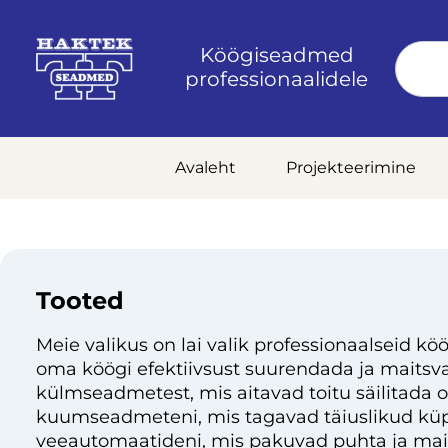
Köögiseadmed
professionaalidele
Avaleht
Projekteerimine
Tooted
Meie valikus on lai valik professionaalseid köö
oma köögi efektiivsust suurendada ja maitsvai
külmseadmetest, mis aitavad toitu säilitada 
kuumseadmeteni, mis tagavad täiuslikud küp
veeautomaatideni, mis pakuvad puhta ja mai