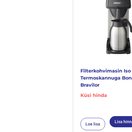
Filterkohvimasin Iso
Termoskannuga Bo
Bravilor
Küsi hinda
Lisa hin
Loe lisa