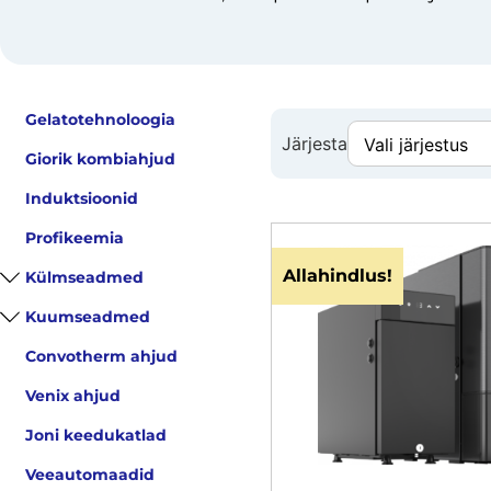
Gelatotehnoloogia
Järjesta
Giorik kombiahjud
Induktsioonid
Profikeemia
Allahindlus!
Külmseadmed
Kuumseadmed
Convotherm ahjud
Venix ahjud
Joni keedukatlad
Veeautomaadid