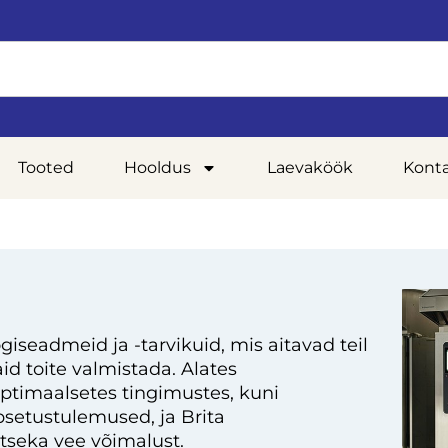
Tooted
Hooldus
Laevaköök
Kont
giseadmeid ja -tarvikuid, mis aitavad teil
d toite valmistada. Alates
optimaalsetes tingimustes, kuni
setustulemused, ja Brita
tseka vee võimalust.