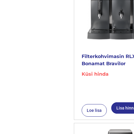
Filterkohvimasin RL
Bonamat Bravilor
Küsi hinda
Lisa hin
Loe lisa