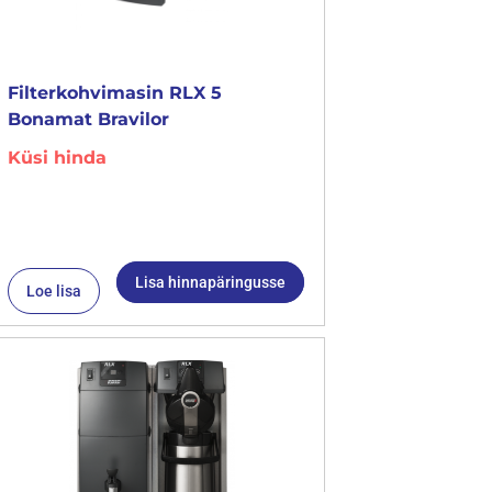
Filterkohvimasin RLX 5
Bonamat Bravilor
Küsi hinda
Lisa hinnapäringusse
Loe lisa