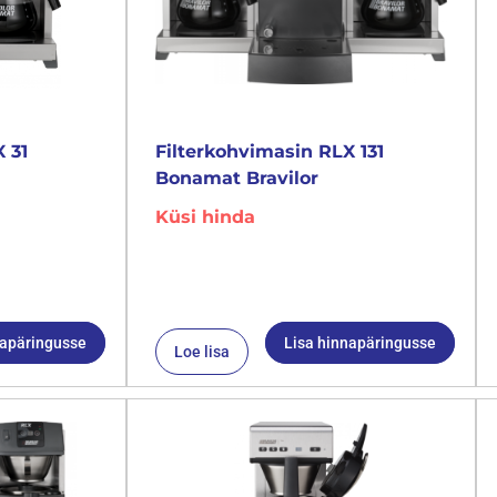
 31
Filterkohvimasin RLX 131
Bonamat Bravilor
Küsi hinda
napäringusse
Lisa hinnapäringusse
Loe lisa