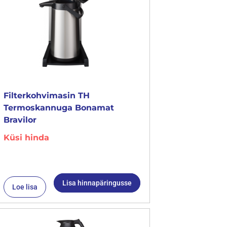
Filterkohvimasin TH
Termoskannuga Bonamat
Bravilor
Küsi hinda
Lisa hinnapäringusse
Loe lisa