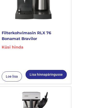
Filterkohvimasin RLX 76
Bonamat Bravilor
Küsi hinda
Lisa hinnapäringusse
Loe lisa