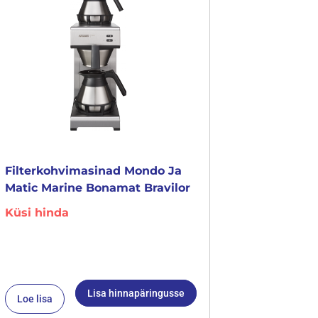
Filterkohvimasinad Mondo Ja
Matic Marine Bonamat Bravilor
Küsi hinda
Lisa hinnapäringusse
Loe lisa