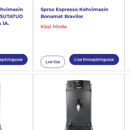
ohvimasin
Sprso Espresso Kohvimasin
KASUTATUD
Bonamat Bravilor
 1A.
Küsi hinda
napäringusse
Lisa hinnapäringusse
Loe lisa