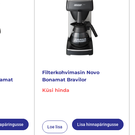
Filterkohvimasin Novo
namat
Bonamat Bravilor
Küsi hinda
napäringusse
Lisa hinnapäringusse
Loe lisa