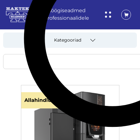
Köögiseadmed
professionaalidele
Kategooriad
Allahindlus!