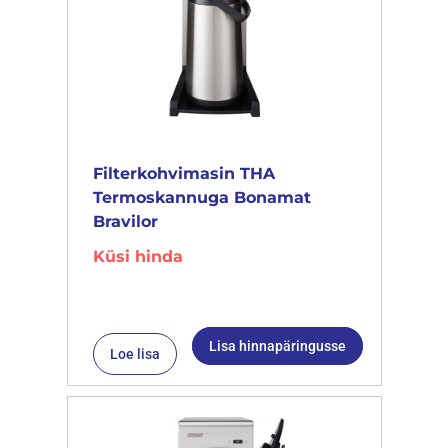
Filterkohvimasin THA
Termoskannuga Bonamat
Bravilor
Küsi hinda
Lisa hinnapäringusse
Loe lisa