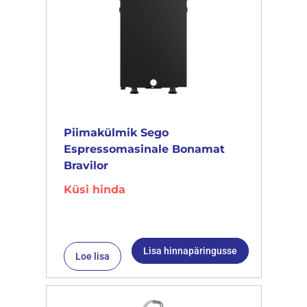
Piimakülmik Sego
Espressomasinale Bonamat
Bravilor
Küsi hinda
Lisa hinnapäringusse
Loe lisa