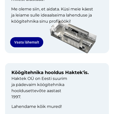
Me oleme siin, et aidata. Küsi meie käest
ja leiame sulle ideaalseima lahenduse ja
köögitehnika sinu profikööki!
Vaata lähemalt
Köögitehnika hooldus Haktek'is.
Haktek OÜ on Eesti suurim
ja pädevaim köögitehnika
hooldusettevõte aastast
1997.
Lahendame kõik mured!