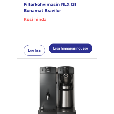
Filterkohvimasin RLX 131
Bonamat Bravilor
Küsi hinda
Lisa hinnapäringusse
Loe lisa