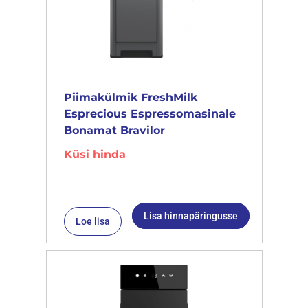
Piimakülmik FreshMilk
Esprecious Espressomasinale
Bonamat Bravilor
Küsi hinda
Lisa hinnapäringusse
Loe lisa