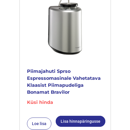
Piimajahuti Sprso
Espressomasinale Vahetatava
Klaasist Piimapudeliga
Bonamat Bravilor
Küsi hinda
Lisa hinnapäringusse
Loe lisa