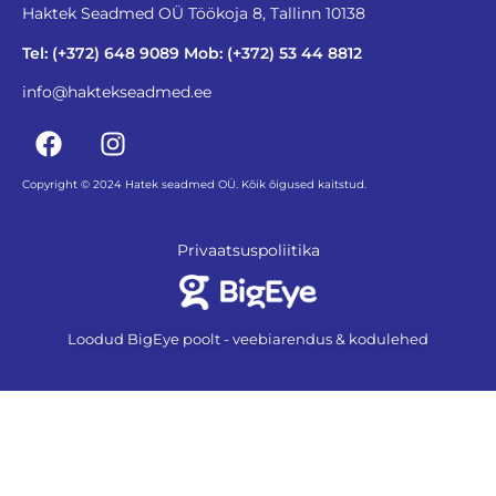
Haktek Seadmed OÜ Töökoja 8, Tallinn 10138
Tel: (+372) 648 9089 Mob: (+372) 53 44 8812
info@haktekseadmed.ee
Copyright © 2024 Hatek seadmed OÜ. Kõik õigused kaitstud.
Privaatsuspoliitika
Loodud BigEye poolt - veebiarendus & kodulehed