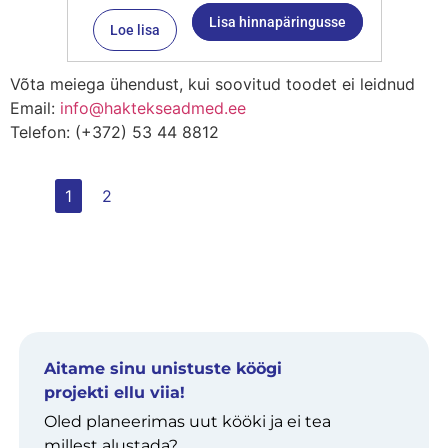
Lisa hinnapäringusse
Loe lisa
Võta meiega ühendust, kui soovitud toodet ei leidnud
Email:
info@haktekseadmed.ee
Telefon: (+372) 53 44 8812
1
2
Aitame sinu unistuste köögi
projekti ellu viia!
Oled planeerimas uut kööki ja ei tea
millest alustada?