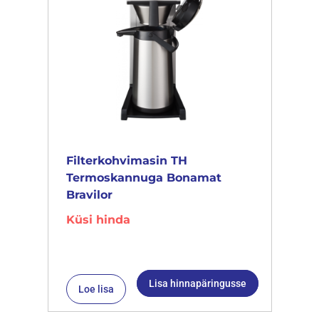
Filterkohvimasin TH
Termoskannuga Bonamat
Bravilor
Küsi hinda
Lisa hinnapäringusse
Loe lisa