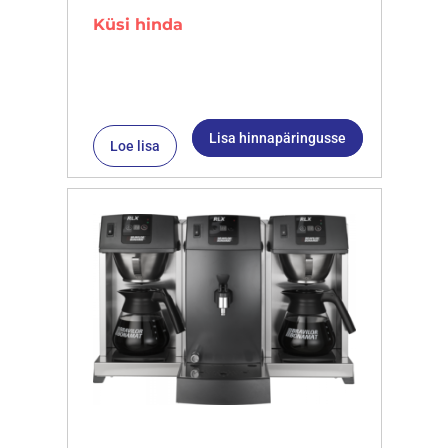
Küsi hinda
Lisa hinnapäringusse
Loe lisa