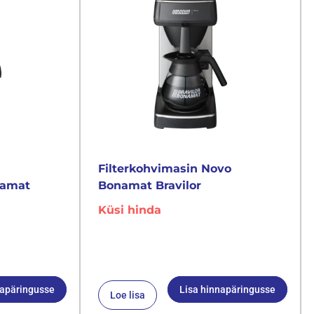
Filterkohvimasin Novo
namat
Bonamat Bravilor
Küsi hinda
napäringusse
Lisa hinnapäringusse
Loe lisa