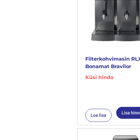
Filterkohvimasin RL
Bonamat Bravilor
Küsi hinda
Lisa hin
Loe lisa