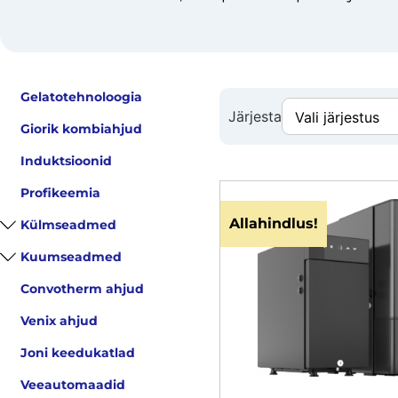
Gelatotehnoloogia
Järjesta
Giorik kombiahjud
Induktsioonid
Profikeemia
Allahindlus!
Külmseadmed
Kuumseadmed
Convotherm ahjud
Venix ahjud
Joni keedukatlad
Veeautomaadid