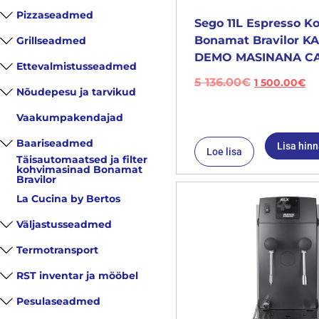
Pizzaseadmed
Sego 11L Espresso K
Bonamat Bravilor 
Grillseadmed
DEMO MASINANA CA
Ettevalmistusseadmed
5 136.00
€
1 500.00
€
Nõudepesu ja tarvikud
Vaakumpakendajad
Baariseadmed
Lisa hin
Loe lisa
Täisautomaatsed ja filter
kohvimasinad Bonamat
Bravilor
La Cucina by Bertos
Väljastusseadmed
Termotransport
RST inventar ja mööbel
Pesulaseadmed