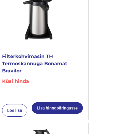
Filterkohvimasin TH
Termoskannuga Bonamat
Bravilor
Küsi hinda
Lisa hinnapäringusse
Loe lisa