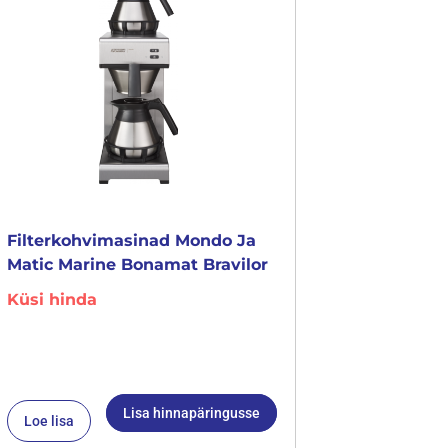
Filterkohvimasinad Mondo Ja
Matic Marine Bonamat Bravilor
Küsi hinda
Lisa hinnapäringusse
Loe lisa