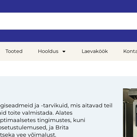
Tooted
Hooldus
Laevaköök
Kont
giseadmeid ja -tarvikuid, mis aitavad teil
d toite valmistada. Alates
optimaalsetes tingimustes, kuni
setustulemused, ja Brita
tseka vee võimalust.