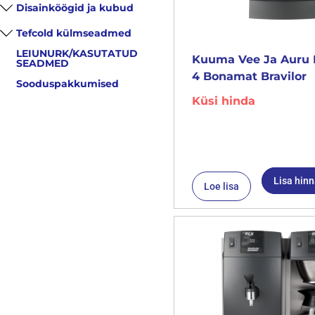
Disainköögid ja kubud
Tefcold külmseadmed
LEIUNURK/KASUTATUD
Kuuma Vee Ja Auru 
SEADMED
4 Bonamat Bravilor
Sooduspakkumised
Küsi hinda
Lisa hin
Loe lisa