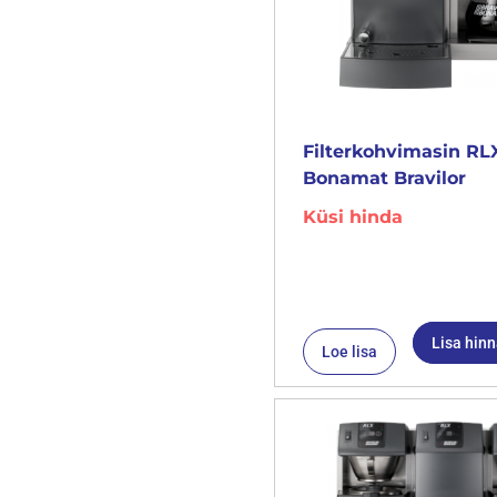
Filterkohvimasin RLX
Bonamat Bravilor
Küsi hinda
Lisa hin
Loe lisa