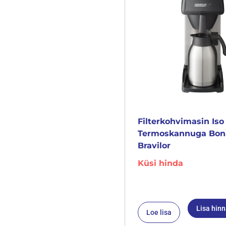
Filterkohvimasin Iso
Termoskannuga Bo
Bravilor
Küsi hinda
Lisa hin
Loe lisa