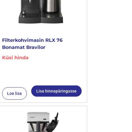
Filterkohvimasin RLX 76
Bonamat Bravilor
Küsi hinda
Lisa hinnapäringusse
Loe lisa