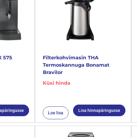
X 575
Filterkohvimasin THA
Termoskannuga Bonamat
Bravilor
Küsi hinda
napäringusse
Lisa hinnapäringusse
Loe lisa