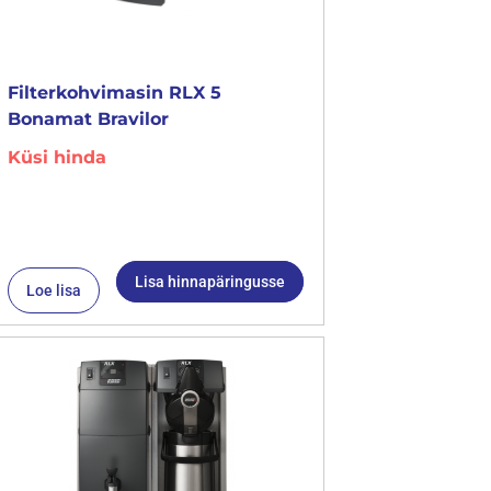
Filterkohvimasin RLX 5
Bonamat Bravilor
Küsi hinda
Lisa hinnapäringusse
Loe lisa