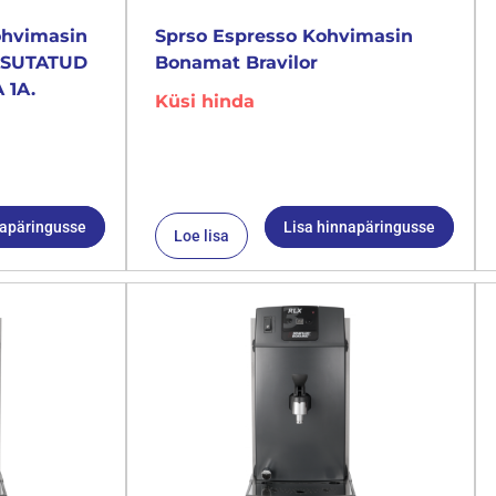
ohvimasin
Sprso Espresso Kohvimasin
KASUTATUD
Bonamat Bravilor
 1A.
Küsi hinda
napäringusse
Lisa hinnapäringusse
Loe lisa