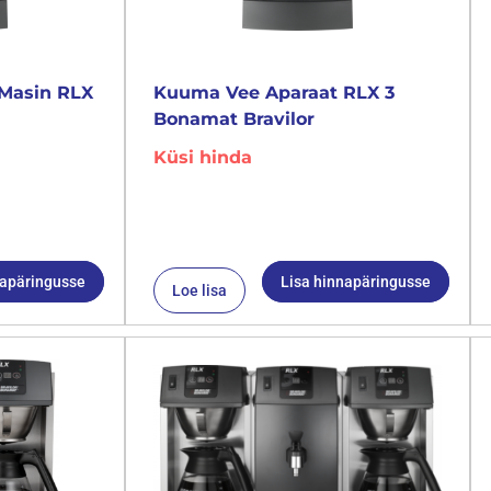
Masin RLX
Kuuma Vee Aparaat RLX 3
Bonamat Bravilor
Küsi hinda
napäringusse
Lisa hinnapäringusse
Loe lisa