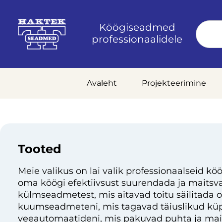
Köögiseadmed
professionaalidele
Avaleht
Projekteerimine
Tooted
Meie valikus on lai valik professionaalseid köö
oma köögi efektiivsust suurendada ja maitsvai
külmseadmetest, mis aitavad toitu säilitada 
kuumseadmeteni, mis tagavad täiuslikud küp
veeautomaatideni, mis pakuvad puhta ja mai