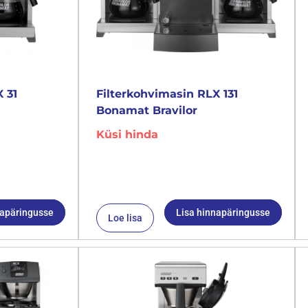
 31
Filterkohvimasin RLX 131
Bonamat Bravilor
Küsi hinda
napäringusse
Lisa hinnapäringusse
Loe lisa