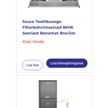
Suure Tootlikusega
Filterkohvimasinad BHW
Seeriast Bonamat Bravilor
Küsi hinda
Lisa hinnapäringusse
Loe lisa