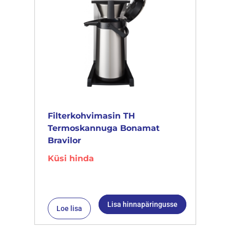
Filterkohvimasin TH
Termoskannuga Bonamat
Bravilor
Küsi hinda
Lisa hinnapäringusse
Loe lisa