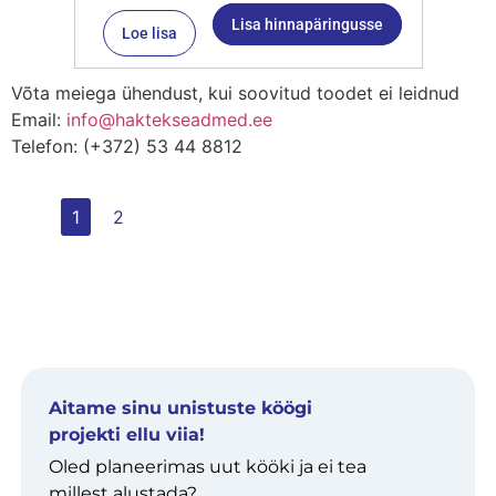
Lisa hinnapäringusse
Loe lisa
Võta meiega ühendust, kui soovitud toodet ei leidnud
Email:
info@haktekseadmed.ee
Telefon: (+372) 53 44 8812
1
2
Aitame sinu unistuste köögi
projekti ellu viia!
Oled planeerimas uut kööki ja ei tea
millest alustada?