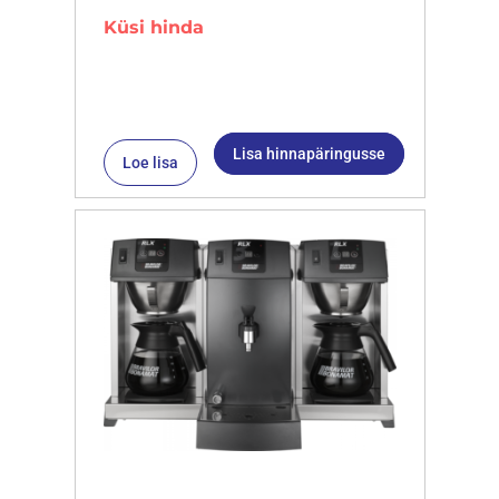
Küsi hinda
Lisa hinnapäringusse
Loe lisa