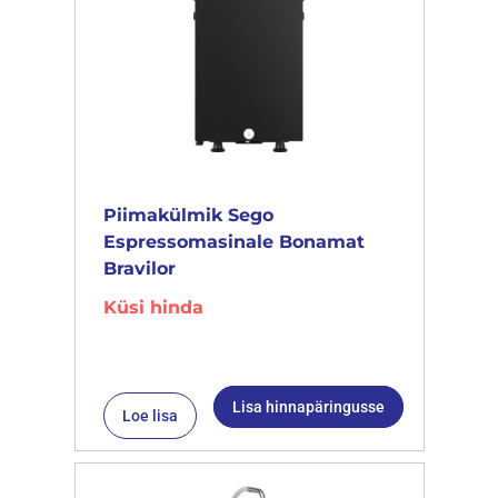
Piimakülmik Sego
Espressomasinale Bonamat
Bravilor
Küsi hinda
Lisa hinnapäringusse
Loe lisa