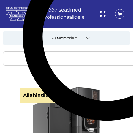
Köögiseadmed
professionaalidele
Kategooriad
Allahindlus!