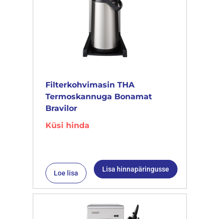
Filterkohvimasin THA
Termoskannuga Bonamat
Bravilor
Küsi hinda
Lisa hinnapäringusse
Loe lisa