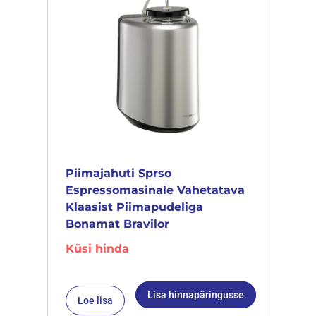
Piimajahuti Sprso
Espressomasinale Vahetatava
Klaasist Piimapudeliga
Bonamat Bravilor
Küsi hinda
Lisa hinnapäringusse
Loe lisa