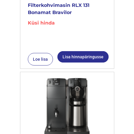
Filterkohvimasin RLX 131
Bonamat Bravilor
Küsi hinda
Lisa hinnapäringusse
Loe lisa