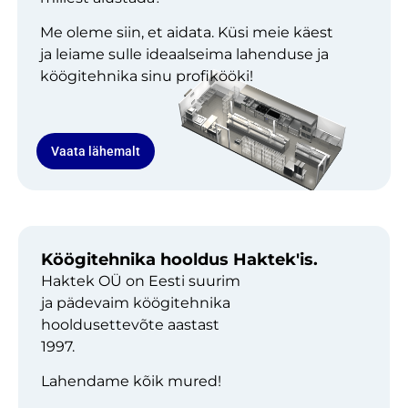
Me oleme siin, et aidata. Küsi meie käest
ja leiame sulle ideaalseima lahenduse ja
köögitehnika sinu profikööki!
Vaata lähemalt
Köögitehnika hooldus Haktek'is.
Haktek OÜ on Eesti suurim
ja pädevaim köögitehnika
hooldusettevõte aastast
1997.
Lahendame kõik mured!