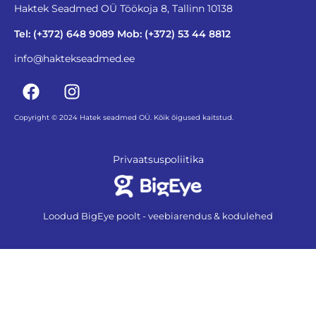
Haktek Seadmed OÜ Töökoja 8, Tallinn 10138
Tel: (+372) 648 9089 Mob: (+372) 53 44 8812
info@haktekseadmed.ee
Copyright © 2024 Hatek seadmed OÜ. Kõik õigused kaitstud.
Privaatsuspoliitika
Loodud BigEye poolt - veebiarendus & kodulehed