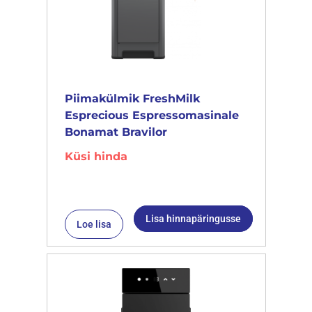
Piimakülmik FreshMilk
Esprecious Espressomasinale
Bonamat Bravilor
Küsi hinda
Lisa hinnapäringusse
Loe lisa