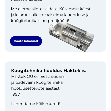
Me oleme siin, et aidata. Küsi meie käest
ja leiame sulle ideaalseima lahenduse ja
köögitehnika sinu profikööki!
Vaata lähemalt
Köögitehnika hooldus Haktek'is.
Haktek OÜ on Eesti suurim
ja pädevaim köögitehnika
hooldusettevõte aastast
1997.
Lahendame kõik mured!