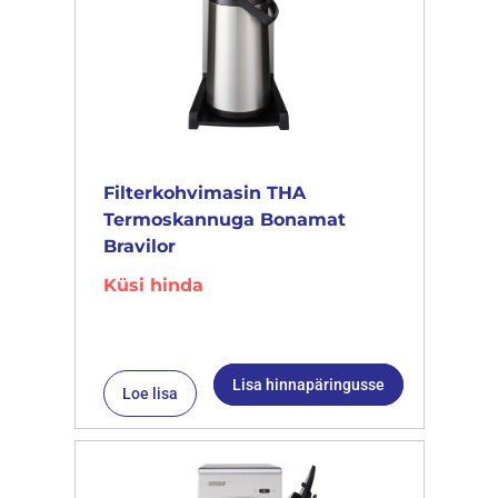
Filterkohvimasin THA
Termoskannuga Bonamat
Bravilor
Küsi hinda
Lisa hinnapäringusse
Loe lisa