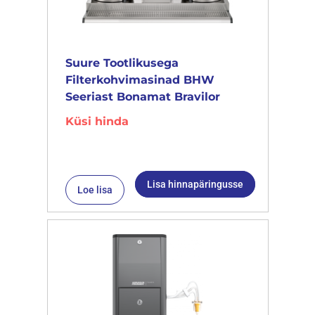
Suure Tootlikusega
Filterkohvimasinad BHW
Seeriast Bonamat Bravilor
Küsi hinda
Lisa hinnapäringusse
Loe lisa