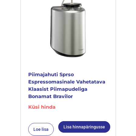
Piimajahuti Sprso
Espressomasinale Vahetatava
Klaasist Piimapudeliga
Bonamat Bravilor
Küsi hinda
Lisa hinnapäringusse
Loe lisa