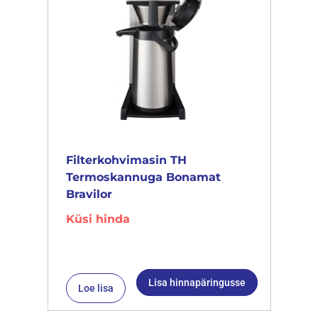
Filterkohvimasin TH
Termoskannuga Bonamat
Bravilor
Küsi hinda
Lisa hinnapäringusse
Loe lisa