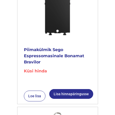
Piimakülmik Sego
Espressomasinale Bonamat
Bravilor
Küsi hinda
Lisa hinnapäringusse
Loe lisa