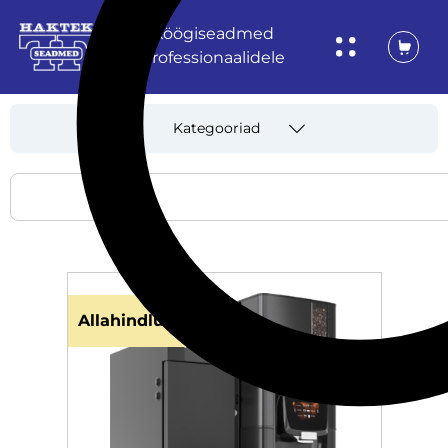
Köögiseadmed
professionaalidele
Kategooriad
Allahindlus!