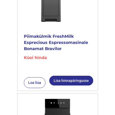
Piimakülmik FreshMilk
Esprecious Espressomasinale
Bonamat Bravilor
Küsi hinda
Lisa hinnapäringusse
Loe lisa