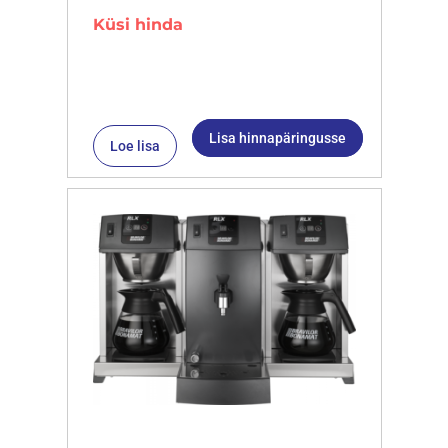
Küsi hinda
Lisa hinnapäringusse
Loe lisa