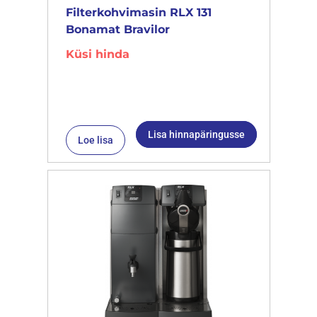
Filterkohvimasin RLX 131
Bonamat Bravilor
Küsi hinda
Lisa hinnapäringusse
Loe lisa