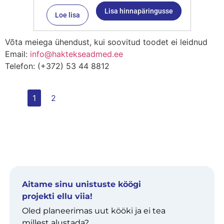
Lisa hinnapäringusse
Loe lisa
Võta meiega ühendust, kui soovitud toodet ei leidnud
Email:
info@haktekseadmed.ee
Telefon: (+372) 53 44 8812
1
2
Aitame sinu unistuste köögi
projekti ellu viia!
Oled planeerimas uut kööki ja ei tea
millest alustada?