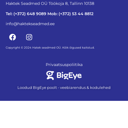
Haktek Seadmed OÜ Töökoja 8, Tallinn 10138
Tel: (+372) 648 9089 Mob: (+372) 53 44 8812
info@haktekseadmed.ee
Copyright © 2024 Hatek seadmed OÜ. Kõik õigused kaitstud.
Privaatsuspoliitika
Loodud BigEye poolt - veebiarendus & kodulehed