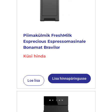
Piimakülmik FreshMilk
Esprecious Espressomasinale
Bonamat Bravilor
Küsi hinda
Lisa hinnapäringusse
Loe lisa