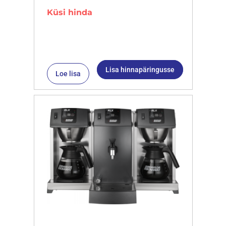
Küsi hinda
Lisa hinnapäringusse
Loe lisa