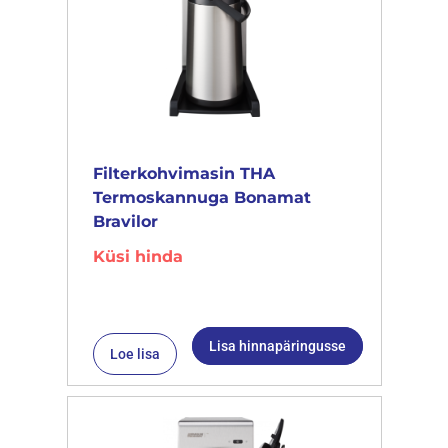
Filterkohvimasin THA
Termoskannuga Bonamat
Bravilor
Küsi hinda
Lisa hinnapäringusse
Loe lisa