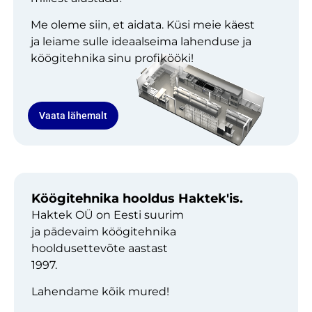
Me oleme siin, et aidata. Küsi meie käest
ja leiame sulle ideaalseima lahenduse ja
köögitehnika sinu profikööki!
Vaata lähemalt
Köögitehnika hooldus Haktek'is.
Haktek OÜ on Eesti suurim
ja pädevaim köögitehnika
hooldusettevõte aastast
1997.
Lahendame kõik mured!