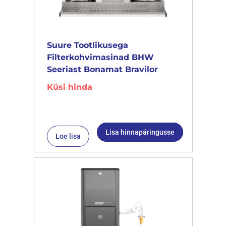
Suure Tootlikusega
Filterkohvimasinad BHW
Seeriast Bonamat Bravilor
Küsi hinda
Lisa hinnapäringusse
Loe lisa