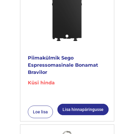
Piimakülmik Sego
Espressomasinale Bonamat
Bravilor
Küsi hinda
Lisa hinnapäringusse
Loe lisa