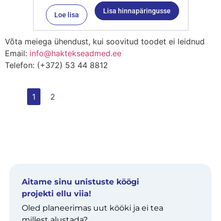
Lisa hinnapäringusse
Loe lisa
Võta meiega ühendust, kui soovitud toodet ei leidnud
Email:
info@haktekseadmed.ee
Telefon: (+372) 53 44 8812
1
2
Aitame sinu unistuste köögi
projekti ellu viia!
Oled planeerimas uut kööki ja ei tea
millest alustada?