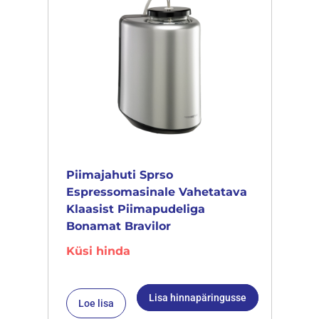
Piimajahuti Sprso
Espressomasinale Vahetatava
Klaasist Piimapudeliga
Bonamat Bravilor
Küsi hinda
Lisa hinnapäringusse
Loe lisa