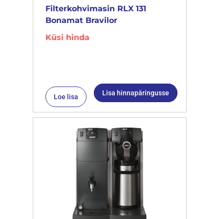
Filterkohvimasin RLX 131
Bonamat Bravilor
Küsi hinda
Lisa hinnapäringusse
Loe lisa