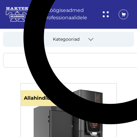
Köögiseadmed
professionaalidele
Kategooriad
Allahindlus!