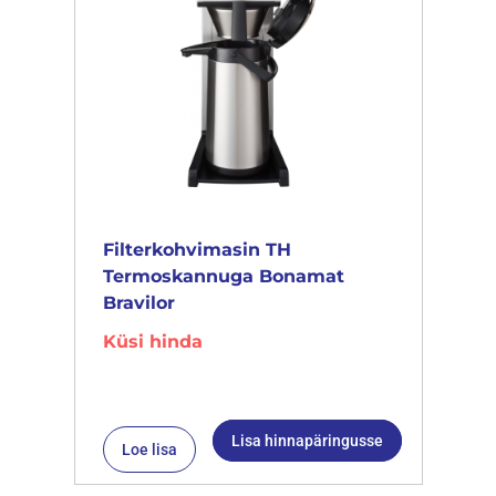
Filterkohvimasin TH
Termoskannuga Bonamat
Bravilor
Küsi hinda
Lisa hinnapäringusse
Loe lisa