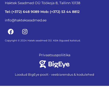
Haktek Seadmed OÜ Töökoja 8, Tallinn 10138
Tel: (+372) 648 9089 Mob: (+372) 53 44 8812
info@haktekseadmed.ee
Copyright © 2024 Hatek seadmed OÜ. Kõik õigused kaitstud.
Privaatsuspoliitika
Loodud BigEye poolt - veebiarendus & kodulehed