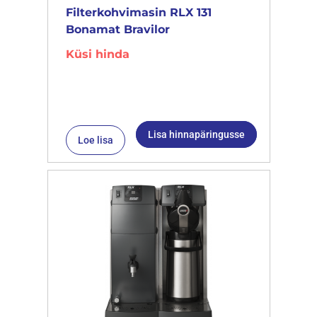
Filterkohvimasin RLX 131
Bonamat Bravilor
Küsi hinda
Lisa hinnapäringusse
Loe lisa