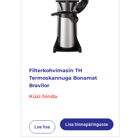
Filterkohvimasin TH
Termoskannuga Bonamat
Bravilor
Küsi hinda
Lisa hinnapäringusse
Loe lisa