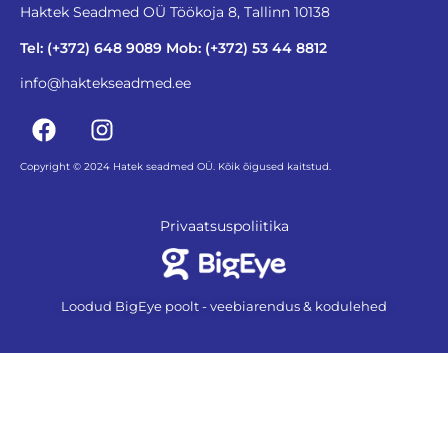
Haktek Seadmed OÜ Töökoja 8, Tallinn 10138
Tel: (+372) 648 9089 Mob: (+372) 53 44 8812
info@haktekseadmed.ee
Copyright © 2024 Hatek seadmed OÜ. Kõik õigused kaitstud.
Privaatsuspoliitika
Loodud BigEye poolt - veebiarendus & kodulehed