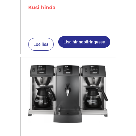
Küsi hinda
Lisa hinnapäringusse
Loe lisa