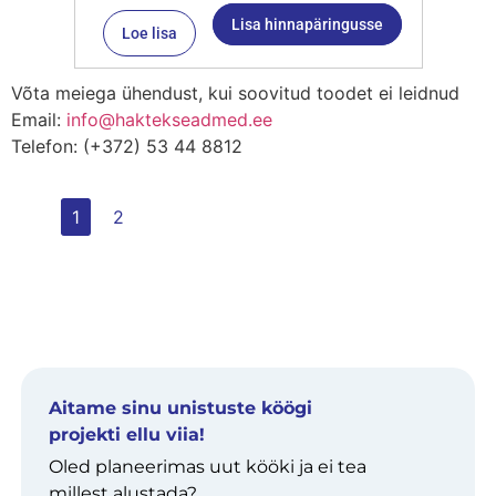
Lisa hinnapäringusse
Loe lisa
Võta meiega ühendust, kui soovitud toodet ei leidnud
Email:
info@haktekseadmed.ee
Telefon: (+372) 53 44 8812
1
2
Aitame sinu unistuste köögi
projekti ellu viia!
Oled planeerimas uut kööki ja ei tea
millest alustada?