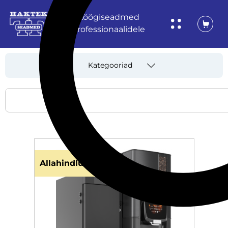
Köögiseadmed
professionaalidele
Kategooriad
Allahindlus!