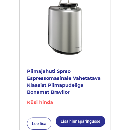
Piimajahuti Sprso
Espressomasinale Vahetatava
Klaasist Piimapudeliga
Bonamat Bravilor
Küsi hinda
Lisa hinnapäringusse
Loe lisa