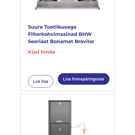
Suure Tootlikusega
Filterkohvimasinad BHW
Seeriast Bonamat Bravilor
Küsi hinda
Lisa hinnapäringusse
Loe lisa