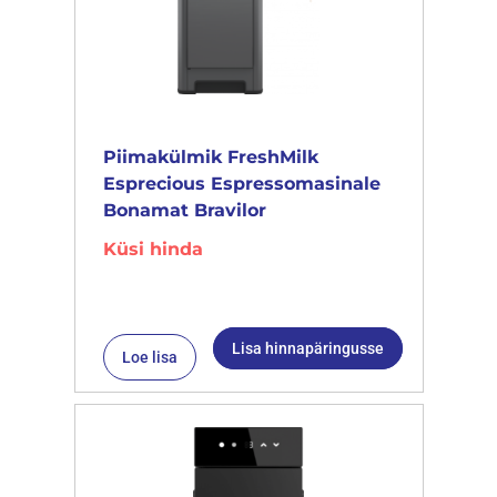
Piimakülmik FreshMilk
Esprecious Espressomasinale
Bonamat Bravilor
Küsi hinda
Lisa hinnapäringusse
Loe lisa