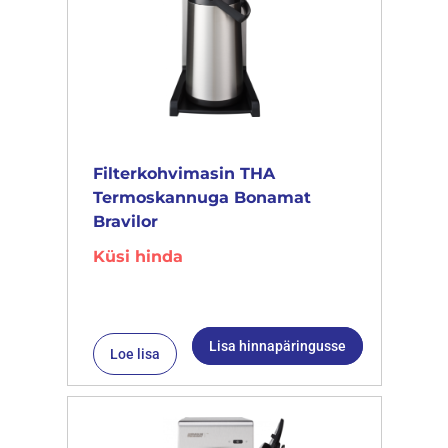
Filterkohvimasin THA
Termoskannuga Bonamat
Bravilor
Küsi hinda
Lisa hinnapäringusse
Loe lisa