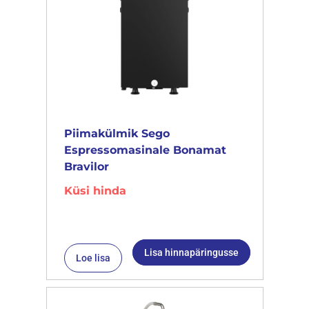
Piimakülmik Sego
Espressomasinale Bonamat
Bravilor
Küsi hinda
Lisa hinnapäringusse
Loe lisa