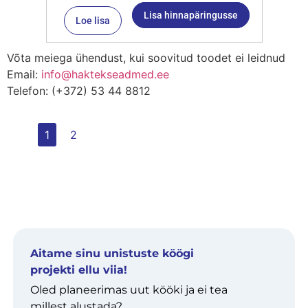
Lisa hinnapäringusse
Loe lisa
Võta meiega ühendust, kui soovitud toodet ei leidnud
Email:
info@haktekseadmed.ee
Telefon: (+372) 53 44 8812
1
2
Aitame sinu unistuste köögi
projekti ellu viia!
Oled planeerimas uut kööki ja ei tea
millest alustada?