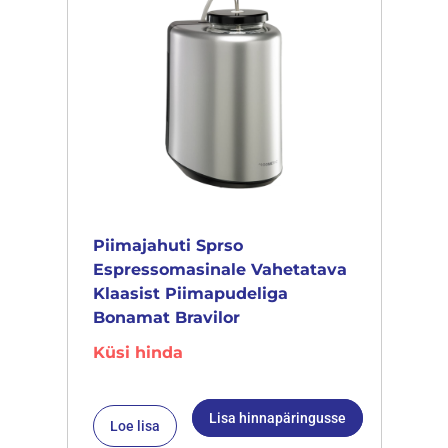
Piimajahuti Sprso
Espressomasinale Vahetatava
Klaasist Piimapudeliga
Bonamat Bravilor
Küsi hinda
Lisa hinnapäringusse
Loe lisa