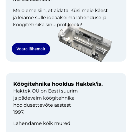
Me oleme siin, et aidata. Küsi meie käest
ja leiame sulle ideaalseima lahenduse ja
köögitehnika sinu profikööki!
Vaata lähemalt
Köögitehnika hooldus Haktek'is.
Haktek OÜ on Eesti suurim
ja pädevaim köögitehnika
hooldusettevõte aastast
1997.
Lahendame kõik mured!