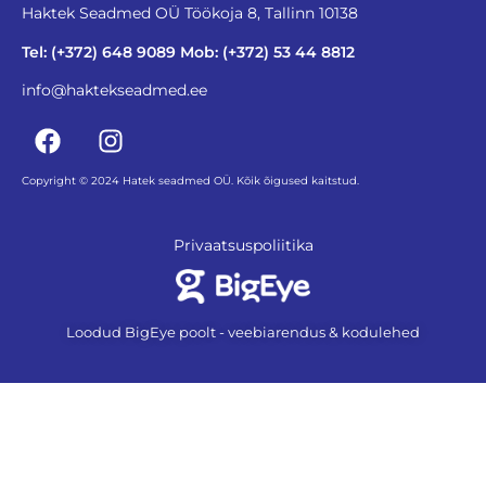
Haktek Seadmed OÜ Töökoja 8, Tallinn 10138
Tel: (+372) 648 9089 Mob: (+372) 53 44 8812
info@haktekseadmed.ee
Copyright © 2024 Hatek seadmed OÜ. Kõik õigused kaitstud.
Privaatsuspoliitika
Loodud BigEye poolt - veebiarendus & kodulehed