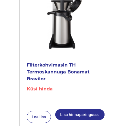
Filterkohvimasin TH
Termoskannuga Bonamat
Bravilor
Küsi hinda
Lisa hinnapäringusse
Loe lisa