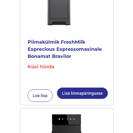
Piimakülmik FreshMilk
Esprecious Espressomasinale
Bonamat Bravilor
Küsi hinda
Lisa hinnapäringusse
Loe lisa