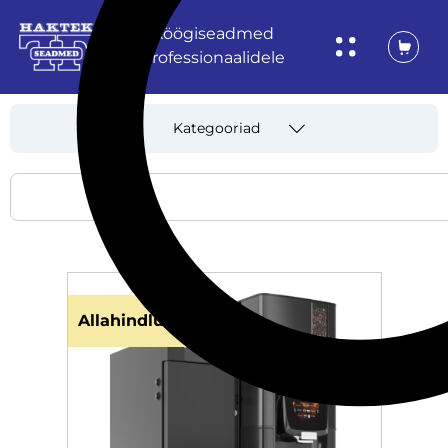
Köögiseadmed
professionaalidele
Kategooriad
Allahindlus!