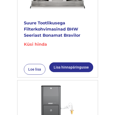
Suure Tootlikusega
Filterkohvimasinad BHW
Seeriast Bonamat Bravilor
Küsi hinda
Lisa hinnapäringusse
Loe lisa