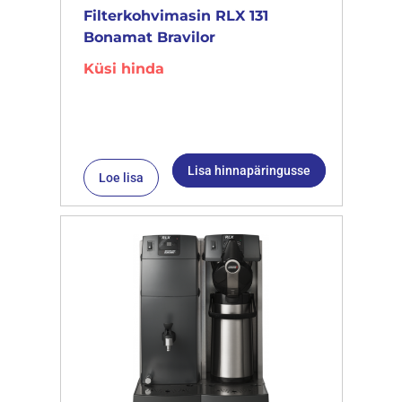
Filterkohvimasin RLX 131
Bonamat Bravilor
Küsi hinda
Lisa hinnapäringusse
Loe lisa