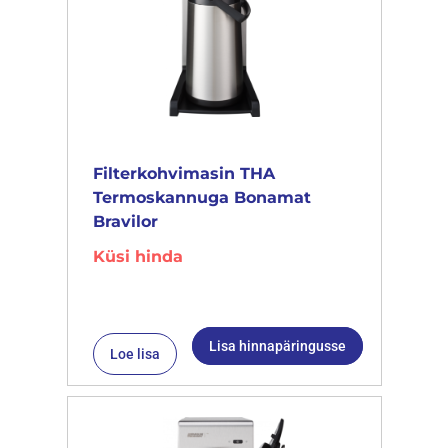
Filterkohvimasin THA
Termoskannuga Bonamat
Bravilor
Küsi hinda
Lisa hinnapäringusse
Loe lisa