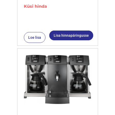
Küsi hinda
Lisa hinnapäringusse
Loe lisa