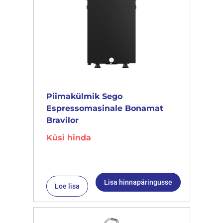
Piimakülmik Sego
Espressomasinale Bonamat
Bravilor
Küsi hinda
Lisa hinnapäringusse
Loe lisa