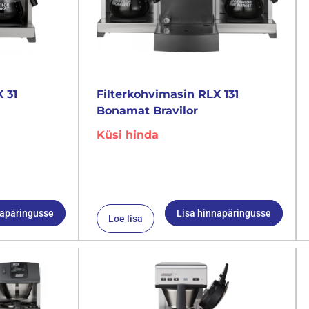
 31
Filterkohvimasin RLX 131
Bonamat Bravilor
Küsi hinda
napäringusse
Lisa hinnapäringusse
Loe lisa