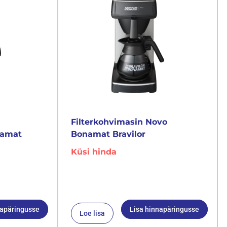
Filterkohvimasin Novo
namat
Bonamat Bravilor
Küsi hinda
napäringusse
Lisa hinnapäringusse
Loe lisa