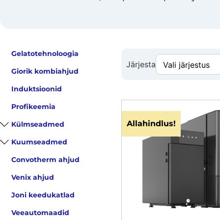
Gelatotehnoloogia
Järjesta
Giorik kombiahjud
Induktsioonid
Profikeemia
Allahindlus!
Külmseadmed
Kuumseadmed
Convotherm ahjud
Venix ahjud
Joni keedukatlad
Veeautomaadid