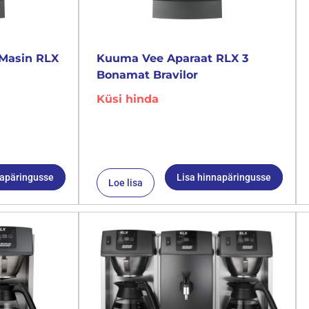
Masin RLX
Kuuma Vee Aparaat RLX 3
Bonamat Bravilor
Küsi hinda
napäringusse
Lisa hinnapäringusse
Loe lisa