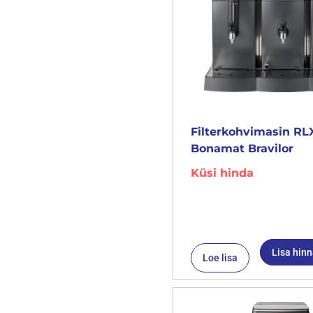
Filterkohvimasin RL
Bonamat Bravilor
Küsi hinda
Lisa hin
Loe lisa