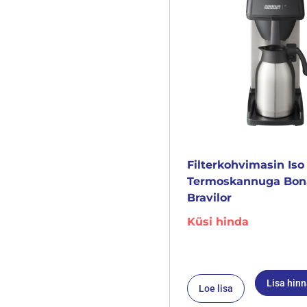
Filterkohvimasin Iso
Termoskannuga Bo
Bravilor
Küsi hinda
Lisa hin
Loe lisa