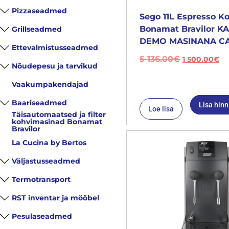
Pizzaseadmed
Sego 11L Espresso K
Bonamat Bravilor 
Grillseadmed
DEMO MASINANA CA
Ettevalmistusseadmed
5 136.00
€
1 500.00
€
Nõudepesu ja tarvikud
Vaakumpakendajad
Baariseadmed
Lisa hin
Loe lisa
Täisautomaatsed ja filter
kohvimasinad Bonamat
Bravilor
La Cucina by Bertos
Väljastusseadmed
Termotransport
RST inventar ja mööbel
Pesulaseadmed