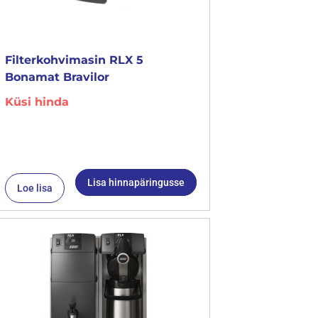
Filterkohvimasin RLX 5
Bonamat Bravilor
Küsi hinda
Lisa hinnapäringusse
Loe lisa