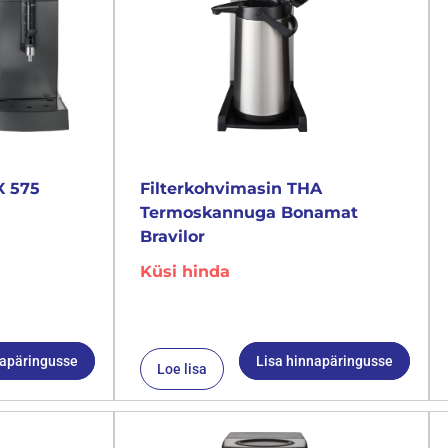
X 575
Filterkohvimasin THA
Termoskannuga Bonamat
Bravilor
Küsi hinda
napäringusse
Lisa hinnapäringusse
Loe lisa