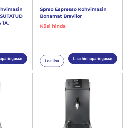
ohvimasin
Sprso Espresso Kohvimasin
KASUTATUD
Bonamat Bravilor
 1A.
Küsi hinda
napäringusse
Lisa hinnapäringusse
Loe lisa