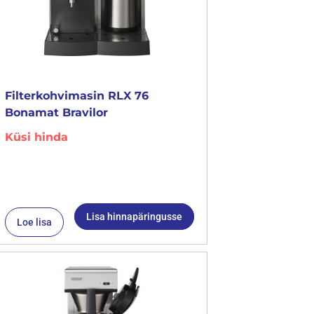
Filterkohvimasin RLX 76
Bonamat Bravilor
Küsi hinda
Lisa hinnapäringusse
Loe lisa