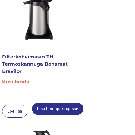
Filterkohvimasin TH
Termoskannuga Bonamat
Bravilor
Küsi hinda
Lisa hinnapäringusse
Loe lisa