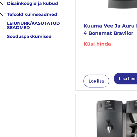
Disainköögid ja kubud
Tefcold külmseadmed
LEIUNURK/KASUTATUD
Kuuma Vee Ja Auru 
SEADMED
4 Bonamat Bravilor
Sooduspakkumised
Küsi hinda
Lisa hin
Loe lisa