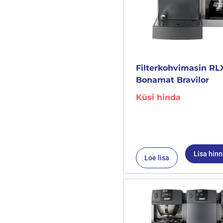
Filterkohvimasin RLX
Bonamat Bravilor
Küsi hinda
Lisa hin
Loe lisa