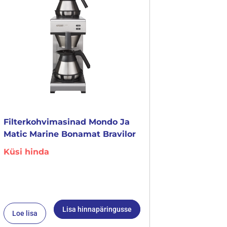
Filterkohvimasinad Mondo Ja
Matic Marine Bonamat Bravilor
Küsi hinda
Lisa hinnapäringusse
Loe lisa