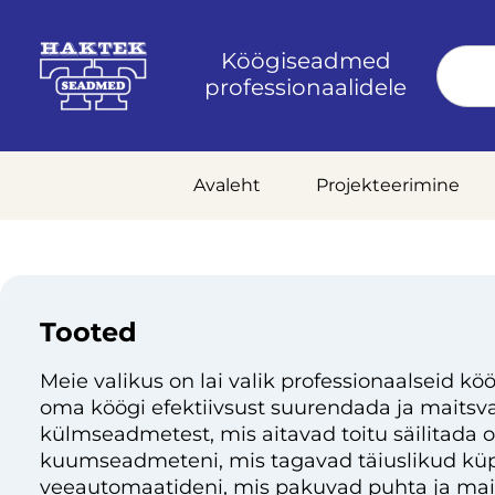
Köögiseadmed
professionaalidele
Avaleht
Projekteerimine
Tooted
Meie valikus on lai valik professionaalseid köö
oma köögi efektiivsust suurendada ja maitsvai
külmseadmetest, mis aitavad toitu säilitada 
kuumseadmeteni, mis tagavad täiuslikud küp
veeautomaatideni, mis pakuvad puhta ja mai