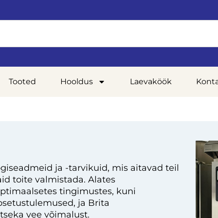
Tooted
Hooldus
Laevaköök
Kont
giseadmeid ja -tarvikuid, mis aitavad teil
d toite valmistada. Alates
optimaalsetes tingimustes, kuni
setustulemused, ja Brita
tseka vee võimalust.