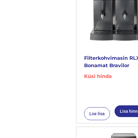
Filterkohvimasin RL
Bonamat Bravilor
Küsi hinda
Lisa hin
Loe lisa