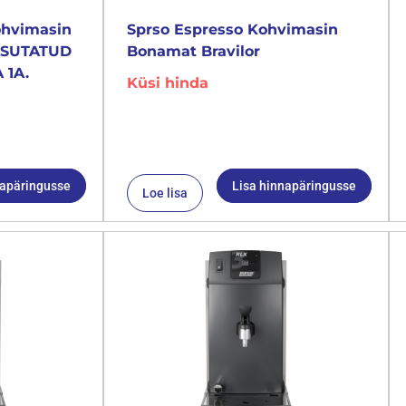
ohvimasin
Sprso Espresso Kohvimasin
KASUTATUD
Bonamat Bravilor
 1A.
Küsi hinda
napäringusse
Lisa hinnapäringusse
Loe lisa