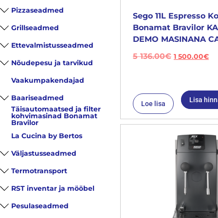
Pizzaseadmed
Sego 11L Espresso K
Bonamat Bravilor 
Grillseadmed
DEMO MASINANA CA
Ettevalmistusseadmed
5 136.00
€
1 500.00
€
Nõudepesu ja tarvikud
Vaakumpakendajad
Baariseadmed
Lisa hin
Loe lisa
Täisautomaatsed ja filter
kohvimasinad Bonamat
Bravilor
La Cucina by Bertos
Väljastusseadmed
Termotransport
RST inventar ja mööbel
Pesulaseadmed