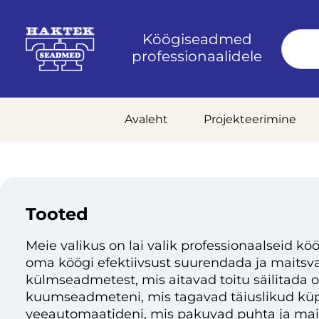
Köögiseadmed
professionaalidele
Avaleht
Projekteerimine
Tooted
Meie valikus on lai valik professionaalseid köö
oma köögi efektiivsust suurendada ja maitsvai
külmseadmetest, mis aitavad toitu säilitada 
kuumseadmeteni, mis tagavad täiuslikud küp
veeautomaatideni, mis pakuvad puhta ja mai