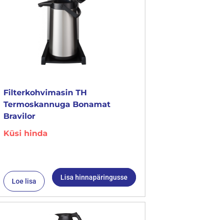
Filterkohvimasin TH
Termoskannuga Bonamat
Bravilor
Küsi hinda
Lisa hinnapäringusse
Loe lisa