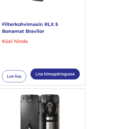
Filterkohvimasin RLX 5
Bonamat Bravilor
Küsi hinda
Lisa hinnapäringusse
Loe lisa