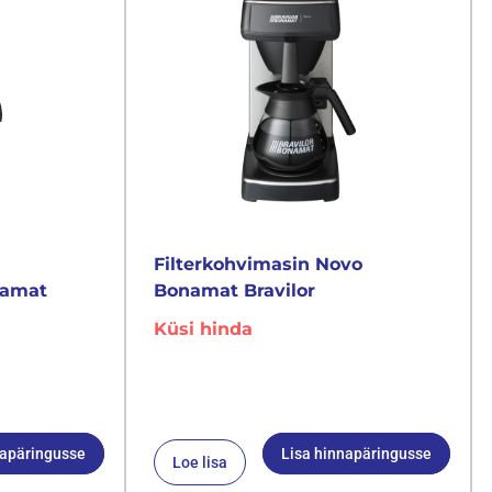
Filterkohvimasin Novo
namat
Bonamat Bravilor
Küsi hinda
napäringusse
Lisa hinnapäringusse
Loe lisa