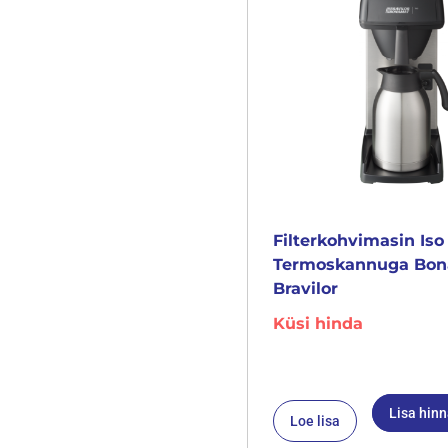
Filterkohvimasin Iso
Termoskannuga Bo
Bravilor
Küsi hinda
Lisa hin
Loe lisa