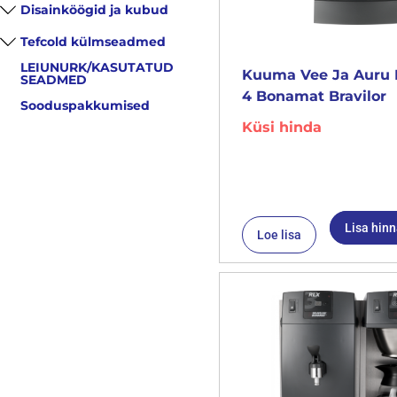
Disainköögid ja kubud
Tefcold külmseadmed
LEIUNURK/KASUTATUD
Kuuma Vee Ja Auru 
SEADMED
4 Bonamat Bravilor
Sooduspakkumised
Küsi hinda
Lisa hin
Loe lisa