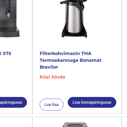
X 575
Filterkohvimasin THA
Termoskannuga Bonamat
Bravilor
Küsi hinda
napäringusse
Lisa hinnapäringusse
Loe lisa