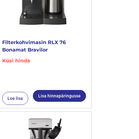
Filterkohvimasin RLX 76
Bonamat Bravilor
Küsi hinda
Lisa hinnapäringusse
Loe lisa