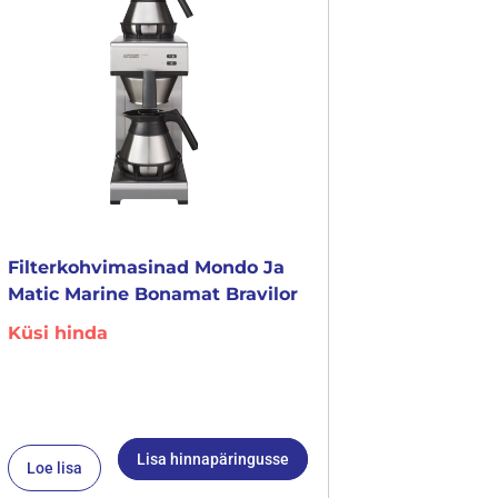
Filterkohvimasinad Mondo Ja
Matic Marine Bonamat Bravilor
Küsi hinda
Lisa hinnapäringusse
Loe lisa