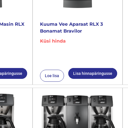
Masin RLX
Kuuma Vee Aparaat RLX 3
Bonamat Bravilor
Küsi hinda
napäringusse
Lisa hinnapäringusse
Loe lisa