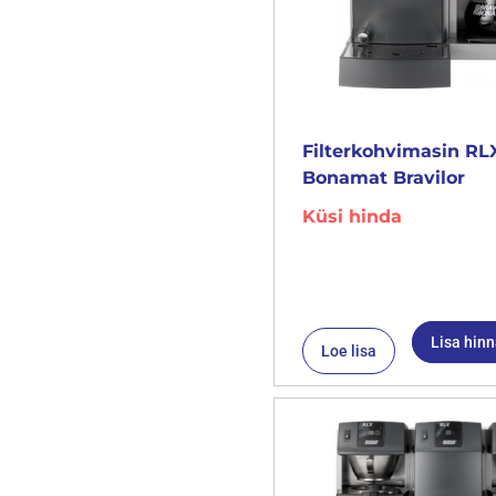
Filterkohvimasin RLX
Bonamat Bravilor
Küsi hinda
Lisa hin
Loe lisa