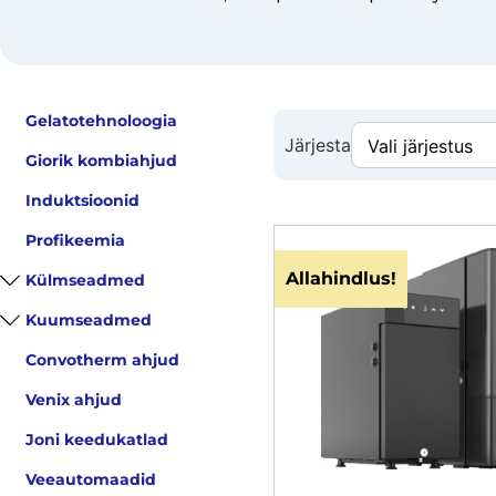
Gelatotehnoloogia
Järjesta
Giorik kombiahjud
Induktsioonid
Profikeemia
Allahindlus!
Külmseadmed
Kuumseadmed
Convotherm ahjud
Venix ahjud
Joni keedukatlad
Veeautomaadid