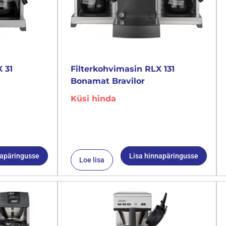
 31
Filterkohvimasin RLX 131
Bonamat Bravilor
Küsi hinda
napäringusse
Lisa hinnapäringusse
Loe lisa