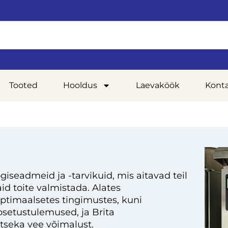
Tooted
Hooldus
Laevaköök
Kont
giseadmeid ja -tarvikuid, mis aitavad teil
d toite valmistada. Alates
optimaalsetes tingimustes, kuni
setustulemused, ja Brita
tseka vee võimalust.