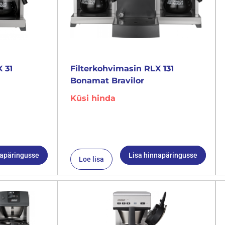
 31
Filterkohvimasin RLX 131
Bonamat Bravilor
Küsi hinda
napäringusse
Lisa hinnapäringusse
Loe lisa