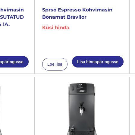
ohvimasin
Sprso Espresso Kohvimasin
KASUTATUD
Bonamat Bravilor
 1A.
Küsi hinda
napäringusse
Lisa hinnapäringusse
Loe lisa