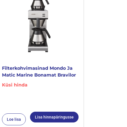
Filterkohvimasinad Mondo Ja
Matic Marine Bonamat Bravilor
Küsi hinda
Lisa hinnapäringusse
Loe lisa