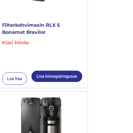
Filterkohvimasin RLX 5
Bonamat Bravilor
Küsi hinda
Lisa hinnapäringusse
Loe lisa