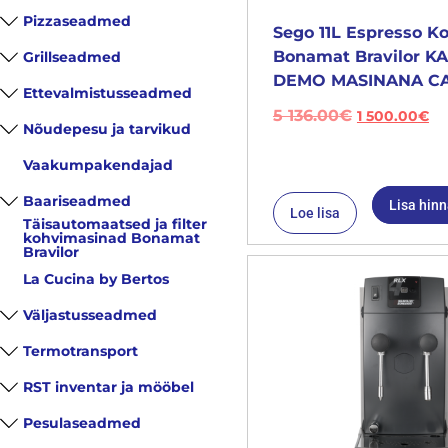
Pizzaseadmed
Sego 11L Espresso K
Bonamat Bravilor 
Grillseadmed
DEMO MASINANA CA
Ettevalmistusseadmed
5 136.00
€
1 500.00
€
Nõudepesu ja tarvikud
Vaakumpakendajad
Baariseadmed
Lisa hin
Loe lisa
Täisautomaatsed ja filter
kohvimasinad Bonamat
Bravilor
La Cucina by Bertos
Väljastusseadmed
Termotransport
RST inventar ja mööbel
Pesulaseadmed