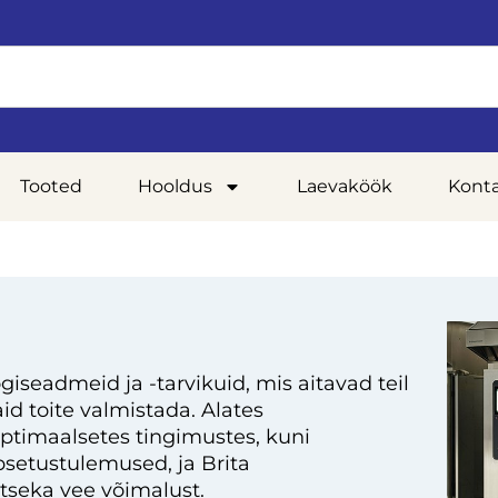
Tooted
Hooldus
Laevaköök
Kont
giseadmeid ja -tarvikuid, mis aitavad teil
d toite valmistada. Alates
optimaalsetes tingimustes, kuni
setustulemused, ja Brita
tseka vee võimalust.