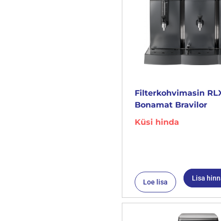
Filterkohvimasin RL
Bonamat Bravilor
Küsi hinda
Lisa hin
Loe lisa