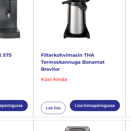
X 575
Filterkohvimasin THA
Termoskannuga Bonamat
Bravilor
Küsi hinda
napäringusse
Lisa hinnapäringusse
Loe lisa