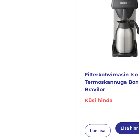
Filterkohvimasin Iso
Termoskannuga Bo
Bravilor
Küsi hinda
Lisa hin
Loe lisa