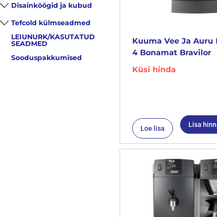
Disainköögid ja kubud
Tefcold külmseadmed
LEIUNURK/KASUTATUD
Kuuma Vee Ja Auru 
SEADMED
4 Bonamat Bravilor
Sooduspakkumised
Küsi hinda
Lisa hin
Loe lisa