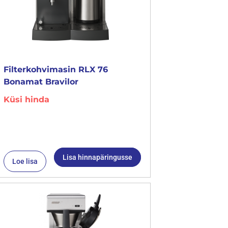
Filterkohvimasin RLX 76
Bonamat Bravilor
Küsi hinda
Lisa hinnapäringusse
Loe lisa