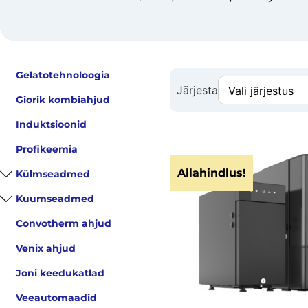
Gelatotehnoloogia
Järjesta
Giorik kombiahjud
Induktsioonid
Profikeemia
Allahindlus!
Külmseadmed
Kuumseadmed
Convotherm ahjud
Venix ahjud
Joni keedukatlad
Veeautomaadid