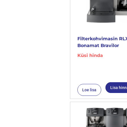
Filterkohvimasin RLX
Bonamat Bravilor
Küsi hinda
Lisa hin
Loe lisa