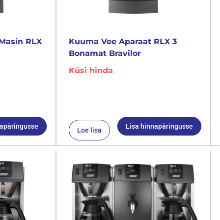
Masin RLX
Kuuma Vee Aparaat RLX 3
Bonamat Bravilor
Küsi hinda
napäringusse
Lisa hinnapäringusse
Loe lisa