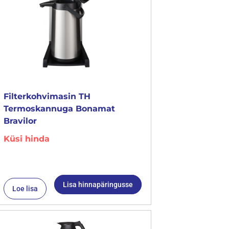
Filterkohvimasin TH
Termoskannuga Bonamat
Bravilor
Küsi hinda
Lisa hinnapäringusse
Loe lisa