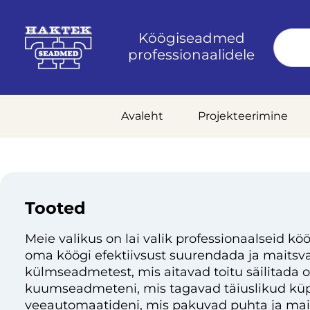
Köögiseadmed
professionaalidele
Avaleht
Projekteerimine
Tooted
Meie valikus on lai valik professionaalseid köö
oma köögi efektiivsust suurendada ja maitsvai
külmseadmetest, mis aitavad toitu säilitada 
kuumseadmeteni, mis tagavad täiuslikud küp
veeautomaatideni, mis pakuvad puhta ja mai