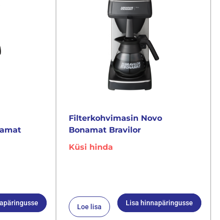
Filterkohvimasin Novo
namat
Bonamat Bravilor
Küsi hinda
napäringusse
Lisa hinnapäringusse
Loe lisa