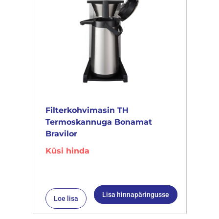
Filterkohvimasin TH
Termoskannuga Bonamat
Bravilor
Küsi hinda
Lisa hinnapäringusse
Loe lisa