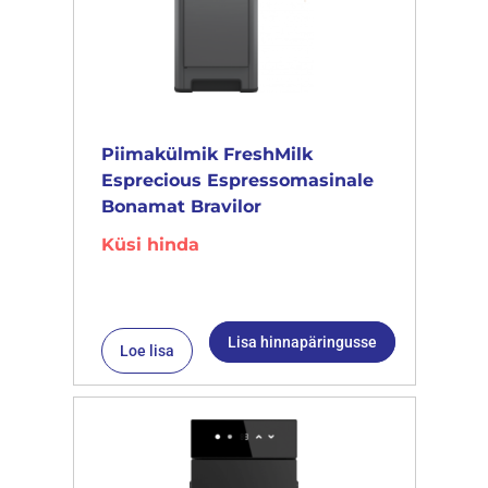
Piimakülmik FreshMilk
Esprecious Espressomasinale
Bonamat Bravilor
Küsi hinda
Lisa hinnapäringusse
Loe lisa