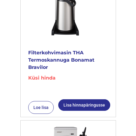
Filterkohvimasin THA
Termoskannuga Bonamat
Bravilor
Küsi hinda
Lisa hinnapäringusse
Loe lisa