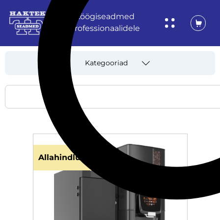
Köögiseadmed
professionaalidele
Kategooriad
Allahindlus!