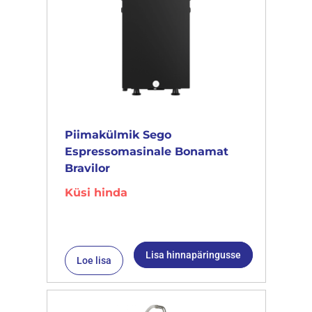
Piimakülmik Sego
Espressomasinale Bonamat
Bravilor
Küsi hinda
Lisa hinnapäringusse
Loe lisa