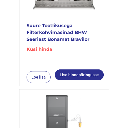
Suure Tootlikusega
Filterkohvimasinad BHW
Seeriast Bonamat Bravilor
Küsi hinda
Lisa hinnapäringusse
Loe lisa