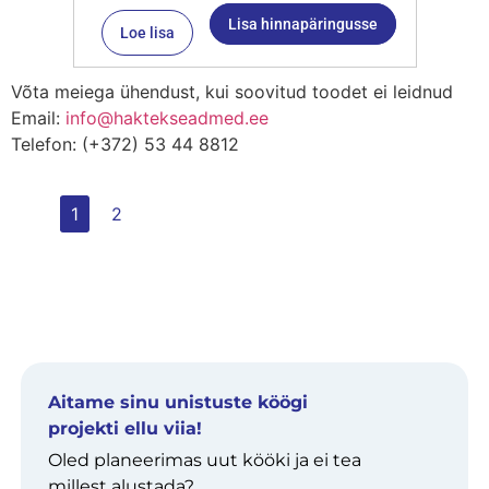
Lisa hinnapäringusse
Loe lisa
Võta meiega ühendust, kui soovitud toodet ei leidnud
Email:
info@haktekseadmed.ee
Telefon: (+372) 53 44 8812
1
2
Aitame sinu unistuste köögi
projekti ellu viia!
Oled planeerimas uut kööki ja ei tea
millest alustada?