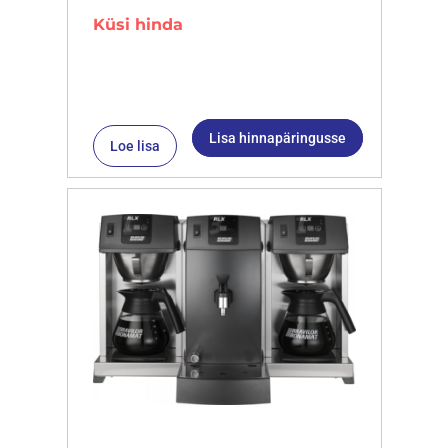
Küsi hinda
Lisa hinnapäringusse
Loe lisa