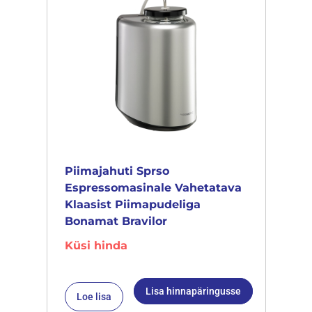
Piimajahuti Sprso
Espressomasinale Vahetatava
Klaasist Piimapudeliga
Bonamat Bravilor
Küsi hinda
Lisa hinnapäringusse
Loe lisa