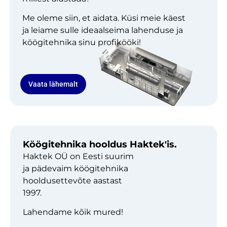
Me oleme siin, et aidata. Küsi meie käest
ja leiame sulle ideaalseima lahenduse ja
köögitehnika sinu profikööki!
Vaata lähemalt
Köögitehnika hooldus Haktek'is.
Haktek OÜ on Eesti suurim
ja pädevaim köögitehnika
hooldusettevõte aastast
1997.
Lahendame kõik mured!