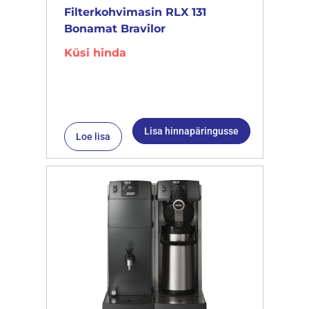
Filterkohvimasin RLX 131
Bonamat Bravilor
Küsi hinda
Lisa hinnapäringusse
Loe lisa