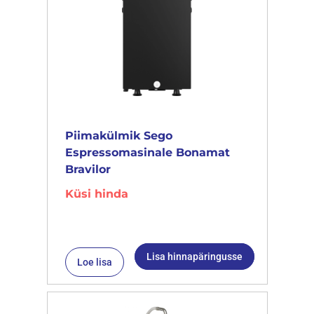
Piimakülmik Sego
Espressomasinale Bonamat
Bravilor
Küsi hinda
Lisa hinnapäringusse
Loe lisa