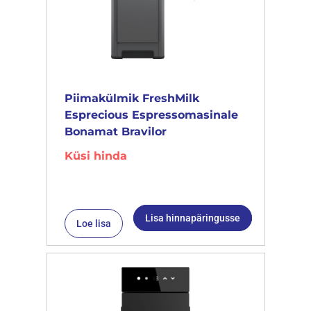
Piimakülmik FreshMilk
Esprecious Espressomasinale
Bonamat Bravilor
Küsi hinda
Lisa hinnapäringusse
Loe lisa