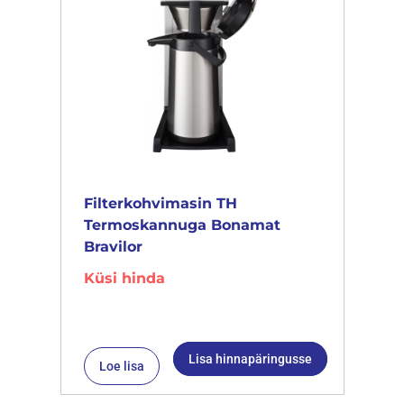
Filterkohvimasin TH
Termoskannuga Bonamat
Bravilor
Küsi hinda
Lisa hinnapäringusse
Loe lisa