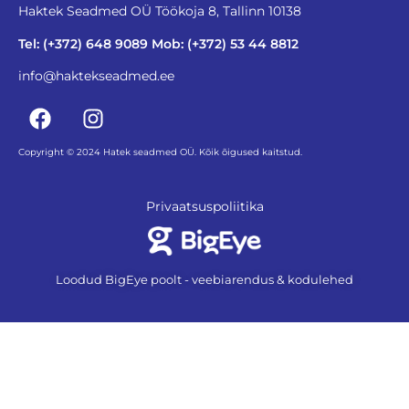
Haktek Seadmed OÜ Töökoja 8, Tallinn 10138
Tel: (+372) 648 9089 Mob: (+372) 53 44 8812
info@haktekseadmed.ee
Copyright © 2024 Hatek seadmed OÜ. Kõik õigused kaitstud.
Privaatsuspoliitika
Loodud BigEye poolt - veebiarendus & kodulehed