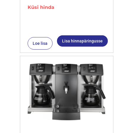
Küsi hinda
Lisa hinnapäringusse
Loe lisa