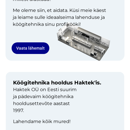
Me oleme siin, et aidata. Küsi meie käest
ja leiame sulle ideaalseima lahenduse ja
köögitehnika sinu profikööki!
Vaata lähemalt
Köögitehnika hooldus Haktek'is.
Haktek OÜ on Eesti suurim
ja pädevaim köögitehnika
hooldusettevõte aastast
1997.
Lahendame kõik mured!