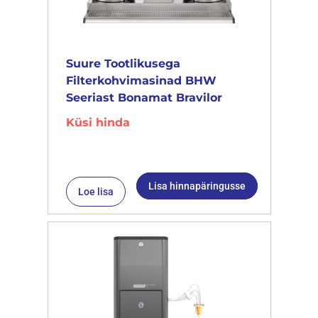
Suure Tootlikusega
Filterkohvimasinad BHW
Seeriast Bonamat Bravilor
Küsi hinda
Lisa hinnapäringusse
Loe lisa