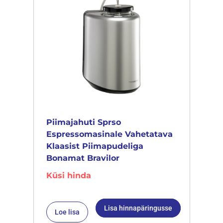
Piimajahuti Sprso
Espressomasinale Vahetatava
Klaasist Piimapudeliga
Bonamat Bravilor
Küsi hinda
Lisa hinnapäringusse
Loe lisa