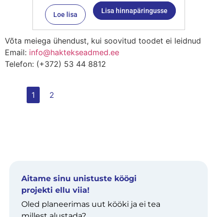
Lisa hinnapäringusse
Loe lisa
Võta meiega ühendust, kui soovitud toodet ei leidnud
Email:
info@haktekseadmed.ee
Telefon: (+372) 53 44 8812
1
2
Aitame sinu unistuste köögi
projekti ellu viia!
Oled planeerimas uut kööki ja ei tea
millest alustada?