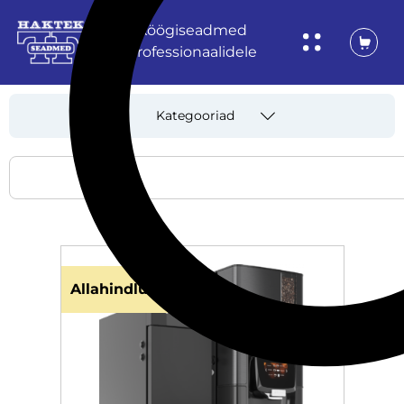
Köögiseadmed
professionaalidele
Kategooriad
Allahindlus!