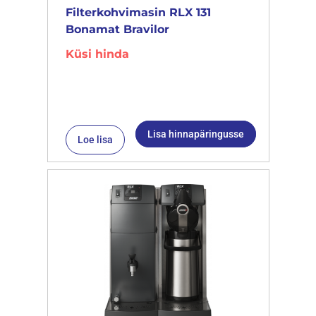
Filterkohvimasin RLX 131
Bonamat Bravilor
Küsi hinda
Lisa hinnapäringusse
Loe lisa