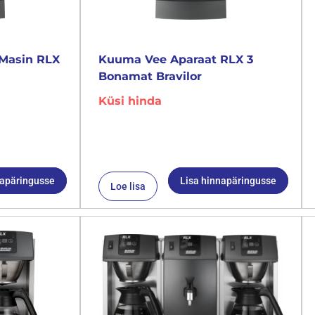
Masin RLX
Kuuma Vee Aparaat RLX 3
Bonamat Bravilor
Küsi hinda
napäringusse
Lisa hinnapäringusse
Loe lisa