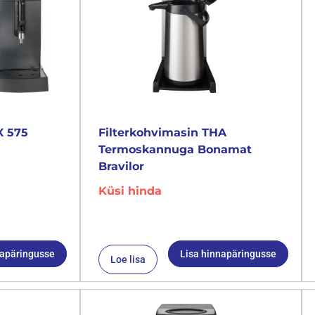
X 575
Filterkohvimasin THA
Termoskannuga Bonamat
Bravilor
Küsi hinda
napäringusse
Lisa hinnapäringusse
Loe lisa