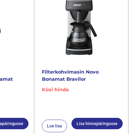
Filterkohvimasin Novo
namat
Bonamat Bravilor
Küsi hinda
napäringusse
Lisa hinnapäringusse
Loe lisa