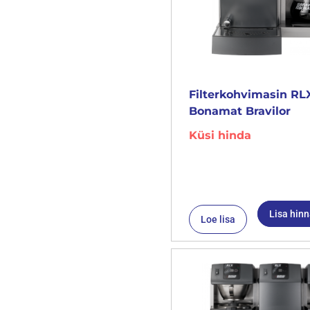
Filterkohvimasin RLX
Bonamat Bravilor
Küsi hinda
Lisa hin
Loe lisa