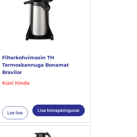
Filterkohvimasin TH
Termoskannuga Bonamat
Bravilor
Küsi hinda
Lisa hinnapäringusse
Loe lisa