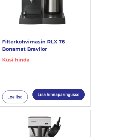
Filterkohvimasin RLX 76
Bonamat Bravilor
Küsi hinda
Lisa hinnapäringusse
Loe lisa