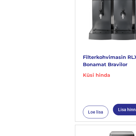
Filterkohvimasin RL
Bonamat Bravilor
Küsi hinda
Lisa hin
Loe lisa