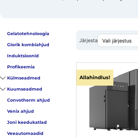
Gelatotehnoloogia
Järjesta
Giorik kombiahjud
Induktsioonid
Profikeemia
Allahindlus!
Külmseadmed
Kuumseadmed
Convotherm ahjud
Venix ahjud
Joni keedukatlad
Veeautomaadid