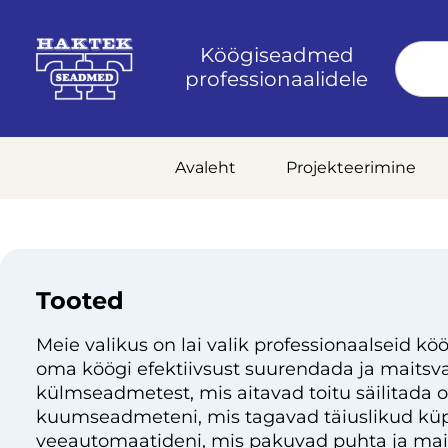
Köögiseadmed
professionaalidele
Avaleht
Projekteerimine
Tooted
Meie valikus on lai valik professionaalseid köö
oma köögi efektiivsust suurendada ja maitsvai
külmseadmetest, mis aitavad toitu säilitada 
kuumseadmeteni, mis tagavad täiuslikud küp
veeautomaatideni, mis pakuvad puhta ja mai