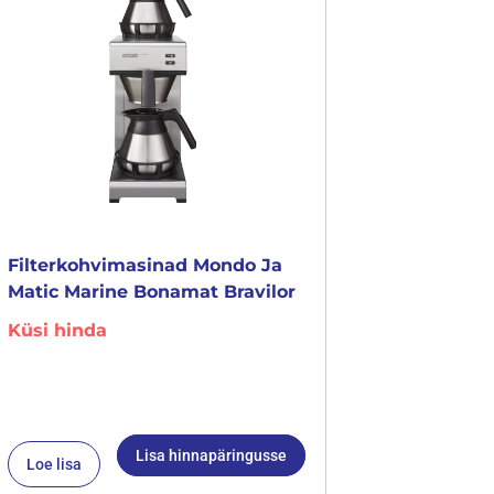
Filterkohvimasinad Mondo Ja
Matic Marine Bonamat Bravilor
Küsi hinda
Lisa hinnapäringusse
Loe lisa