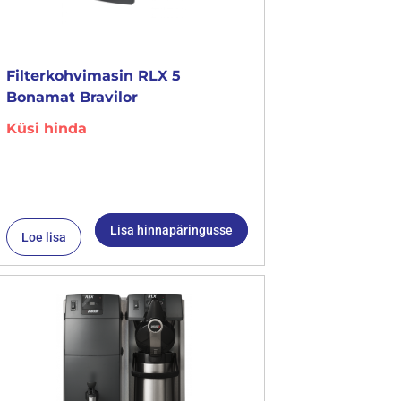
Filterkohvimasin RLX 5
Bonamat Bravilor
Küsi hinda
Lisa hinnapäringusse
Loe lisa