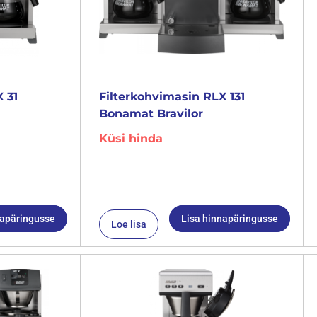
 31
Filterkohvimasin RLX 131
Bonamat Bravilor
Küsi hinda
napäringusse
Lisa hinnapäringusse
Loe lisa