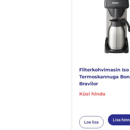
Filterkohvimasin Iso
Termoskannuga Bo
Bravilor
Küsi hinda
Lisa hin
Loe lisa