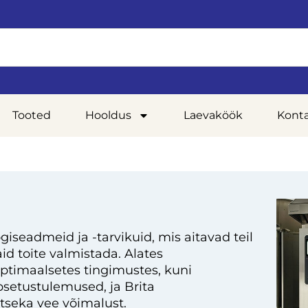
Tooted
Hooldus
Laevaköök
Kont
giseadmeid ja -tarvikuid, mis aitavad teil
d toite valmistada. Alates
optimaalsetes tingimustes, kuni
setustulemused, ja Brita
tseka vee võimalust.