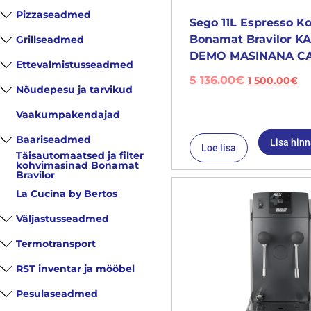
Pizzaseadmed
Sego 11L Espresso K
Bonamat Bravilor 
Grillseadmed
DEMO MASINANA CA
Ettevalmistusseadmed
5 136.00
€
1 500.00
€
Nõudepesu ja tarvikud
Vaakumpakendajad
Baariseadmed
Lisa hin
Loe lisa
Täisautomaatsed ja filter
kohvimasinad Bonamat
Bravilor
La Cucina by Bertos
Väljastusseadmed
Termotransport
RST inventar ja mööbel
Pesulaseadmed