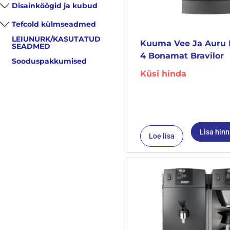
Disainköögid ja kubud
Tefcold külmseadmed
LEIUNURK/KASUTATUD
Kuuma Vee Ja Auru 
SEADMED
4 Bonamat Bravilor
Sooduspakkumised
Küsi hinda
Lisa hin
Loe lisa