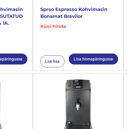
ohvimasin
Sprso Espresso Kohvimasin
KASUTATUD
Bonamat Bravilor
 1A.
Küsi hinda
napäringusse
Lisa hinnapäringusse
Loe lisa