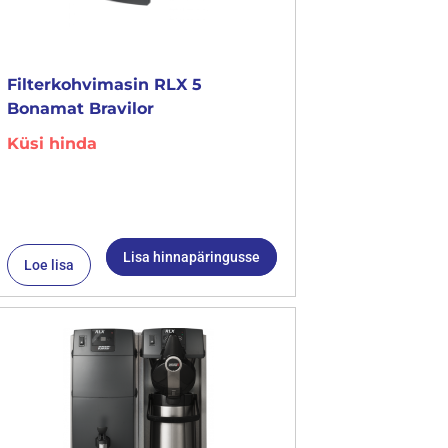
Filterkohvimasin RLX 5
Bonamat Bravilor
Küsi hinda
Lisa hinnapäringusse
Loe lisa