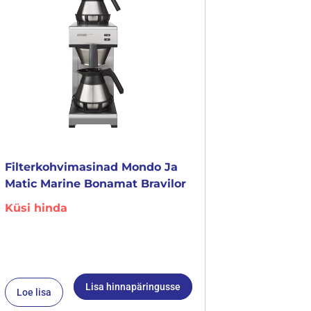
Filterkohvimasinad Mondo Ja
Matic Marine Bonamat Bravilor
Küsi hinda
Lisa hinnapäringusse
Loe lisa