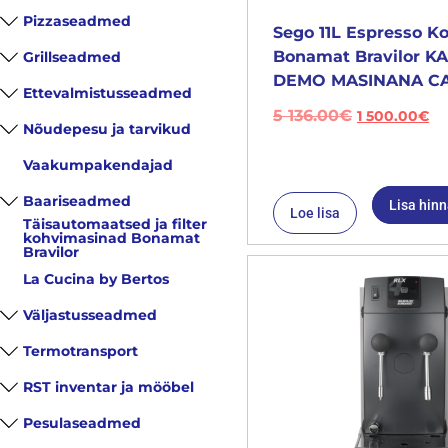
Pizzaseadmed
Sego 11L Espresso K
Bonamat Bravilor 
Grillseadmed
DEMO MASINANA CA
Ettevalmistusseadmed
5 136.00
€
1 500.00
€
Nõudepesu ja tarvikud
Vaakumpakendajad
Baariseadmed
Lisa hin
Loe lisa
Täisautomaatsed ja filter
kohvimasinad Bonamat
Bravilor
La Cucina by Bertos
Väljastusseadmed
Termotransport
RST inventar ja mööbel
Pesulaseadmed