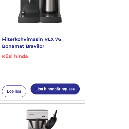
Filterkohvimasin RLX 76
Bonamat Bravilor
Küsi hinda
Lisa hinnapäringusse
Loe lisa