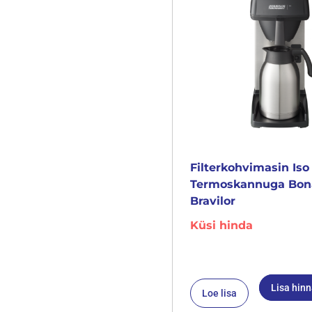
Filterkohvimasin Iso
Termoskannuga Bo
Bravilor
Küsi hinda
Lisa hin
Loe lisa