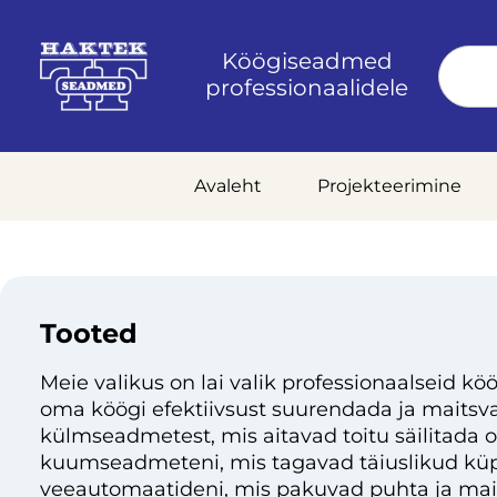
Köögiseadmed
professionaalidele
Avaleht
Projekteerimine
Tooted
Meie valikus on lai valik professionaalseid köö
oma köögi efektiivsust suurendada ja maitsvai
külmseadmetest, mis aitavad toitu säilitada 
kuumseadmeteni, mis tagavad täiuslikud küp
veeautomaatideni, mis pakuvad puhta ja mai