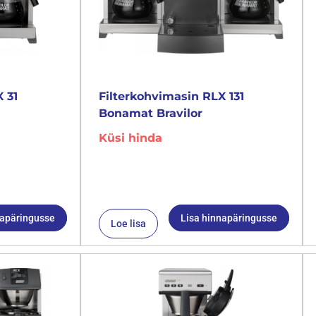
 31
Filterkohvimasin RLX 131
Bonamat Bravilor
Küsi hinda
napäringusse
Lisa hinnapäringusse
Loe lisa