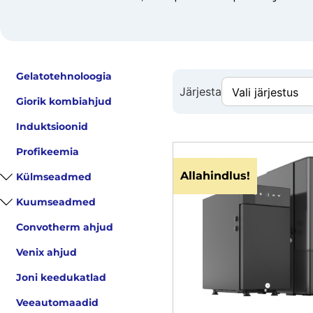
Gelatotehnoloogia
Järjesta
Giorik kombiahjud
Induktsioonid
Profikeemia
Allahindlus!
Külmseadmed
Kuumseadmed
Convotherm ahjud
Venix ahjud
Joni keedukatlad
Veeautomaadid