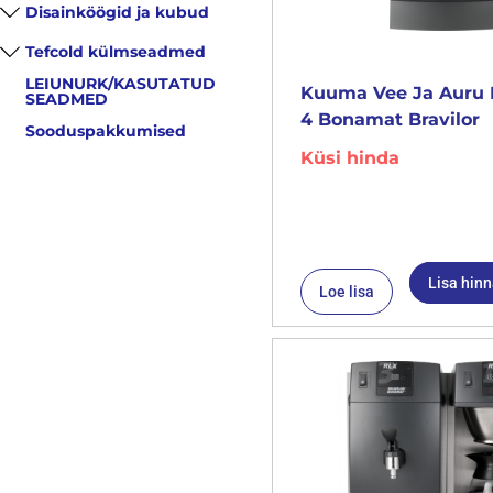
Disainköögid ja kubud
Tefcold külmseadmed
LEIUNURK/KASUTATUD
Kuuma Vee Ja Auru 
SEADMED
4 Bonamat Bravilor
Sooduspakkumised
Küsi hinda
Lisa hin
Loe lisa