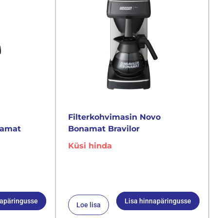
Filterkohvimasin Novo
namat
Bonamat Bravilor
Küsi hinda
napäringusse
Lisa hinnapäringusse
Loe lisa