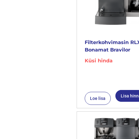
Filterkohvimasin RLX
Bonamat Bravilor
Küsi hinda
Lisa hin
Loe lisa