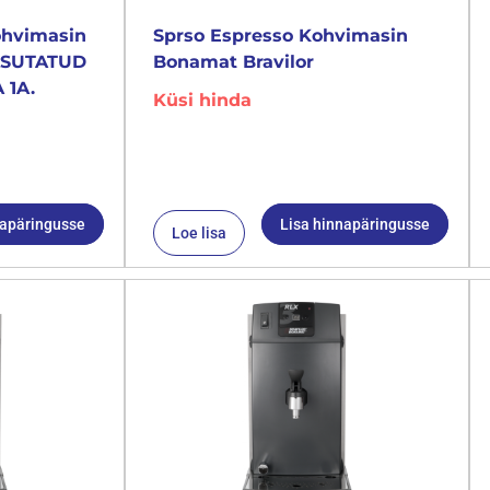
ohvimasin
Sprso Espresso Kohvimasin
KASUTATUD
Bonamat Bravilor
 1A.
Küsi hinda
napäringusse
Lisa hinnapäringusse
Loe lisa