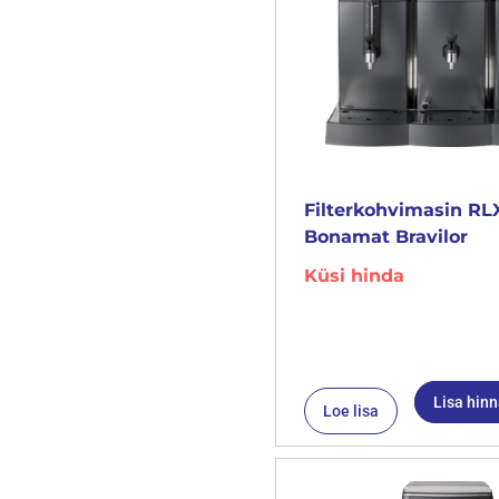
Filterkohvimasin RL
Bonamat Bravilor
Küsi hinda
Lisa hin
Loe lisa