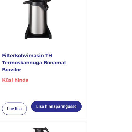
Filterkohvimasin TH
Termoskannuga Bonamat
Bravilor
Küsi hinda
Lisa hinnapäringusse
Loe lisa