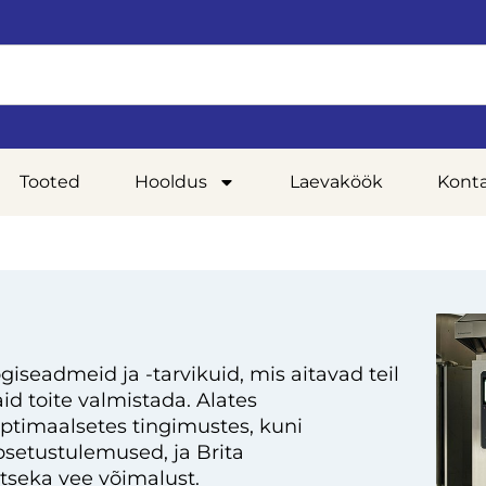
Tooted
Hooldus
Laevaköök
Kont
giseadmeid ja -tarvikuid, mis aitavad teil
d toite valmistada. Alates
optimaalsetes tingimustes, kuni
setustulemused, ja Brita
tseka vee võimalust.