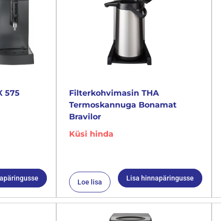
X 575
Filterkohvimasin THA
Termoskannuga Bonamat
Bravilor
Küsi hinda
napäringusse
Lisa hinnapäringusse
Loe lisa