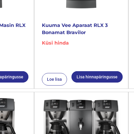
Masin RLX
Kuuma Vee Aparaat RLX 3
Bonamat Bravilor
Küsi hinda
napäringusse
Lisa hinnapäringusse
Loe lisa