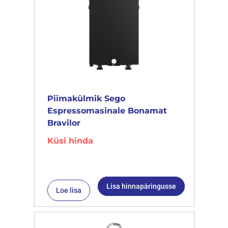
Piimakülmik Sego
Espressomasinale Bonamat
Bravilor
Küsi hinda
Lisa hinnapäringusse
Loe lisa