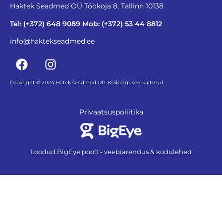
Haktek Seadmed OÜ Töökoja 8, Tallinn 10138
Tel: (+372) 648 9089 Mob: (+372) 53 44 8812
info@haktekseadmed.ee
Copyright © 2024 Hatek seadmed OÜ. Kõik õigused kaitstud.
Privaatsuspoliitika
Loodud BigEye poolt - veebiarendus & kodulehed