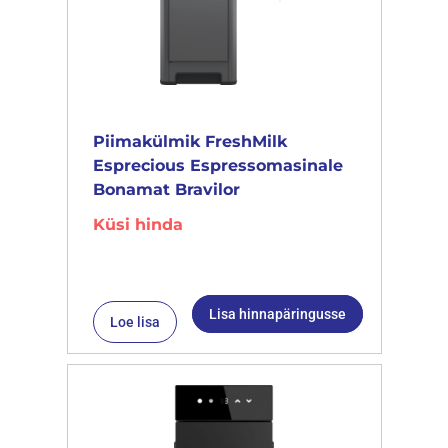
Piimakülmik FreshMilk
Esprecious Espressomasinale
Bonamat Bravilor
Küsi hinda
Lisa hinnapäringusse
Loe lisa