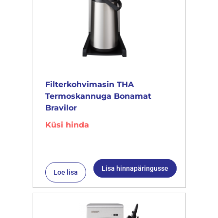
Filterkohvimasin THA
Termoskannuga Bonamat
Bravilor
Küsi hinda
Lisa hinnapäringusse
Loe lisa