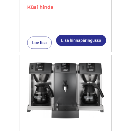
Küsi hinda
Lisa hinnapäringusse
Loe lisa