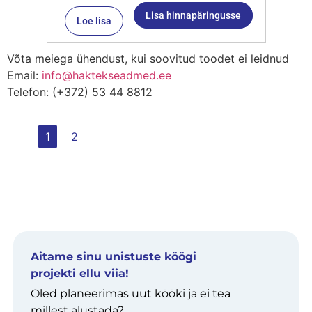
Lisa hinnapäringusse
Loe lisa
Võta meiega ühendust, kui soovitud toodet ei leidnud
Email:
info@haktekseadmed.ee
Telefon: (+372) 53 44 8812
1
2
Aitame sinu unistuste köögi
projekti ellu viia!
Oled planeerimas uut kööki ja ei tea
millest alustada?