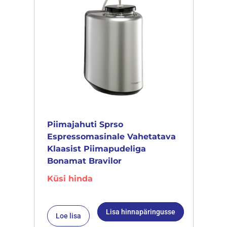
Piimajahuti Sprso
Espressomasinale Vahetatava
Klaasist Piimapudeliga
Bonamat Bravilor
Küsi hinda
Lisa hinnapäringusse
Loe lisa