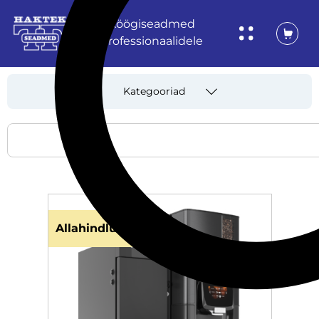
Köögiseadmed
professionaalidele
Kategooriad
Allahindlus!