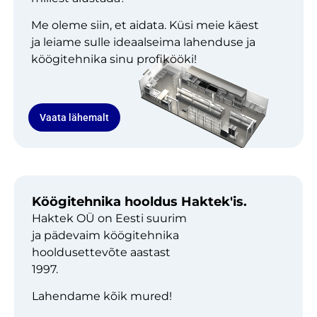
Me oleme siin, et aidata. Küsi meie käest
ja leiame sulle ideaalseima lahenduse ja
köögitehnika sinu profikööki!
Vaata lähemalt
Köögitehnika hooldus Haktek'is.
Haktek OÜ on Eesti suurim
ja pädevaim köögitehnika
hooldusettevõte aastast
1997.
Lahendame kõik mured!