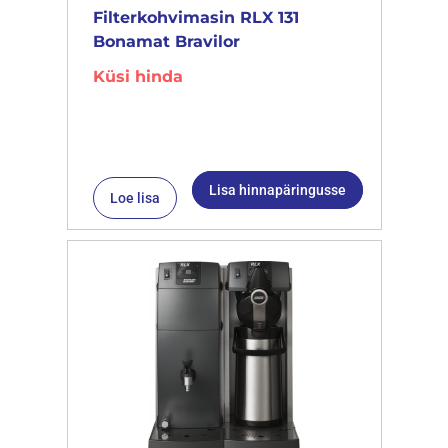
Filterkohvimasin RLX 131
Bonamat Bravilor
Küsi hinda
Lisa hinnapäringusse
Loe lisa