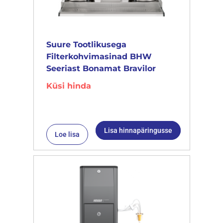
Suure Tootlikusega
Filterkohvimasinad BHW
Seeriast Bonamat Bravilor
Küsi hinda
Lisa hinnapäringusse
Loe lisa