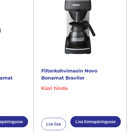
Filterkohvimasin Novo
namat
Bonamat Bravilor
Küsi hinda
napäringusse
Lisa hinnapäringusse
Loe lisa