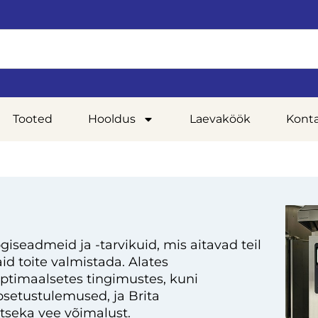
Tooted
Hooldus
Laevaköök
Kont
giseadmeid ja -tarvikuid, mis aitavad teil
d toite valmistada. Alates
optimaalsetes tingimustes, kuni
setustulemused, ja Brita
tseka vee võimalust.