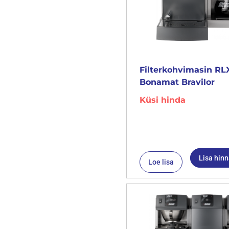
Filterkohvimasin RLX
Bonamat Bravilor
Küsi hinda
Lisa hin
Loe lisa