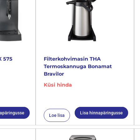
X 575
Filterkohvimasin THA
Termoskannuga Bonamat
Bravilor
Küsi hinda
napäringusse
Lisa hinnapäringusse
Loe lisa