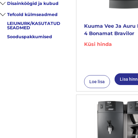
Disainköögid ja kubud
Tefcold külmseadmed
LEIUNURK/KASUTATUD
Kuuma Vee Ja Auru 
SEADMED
4 Bonamat Bravilor
Sooduspakkumised
Küsi hinda
Lisa hin
Loe lisa