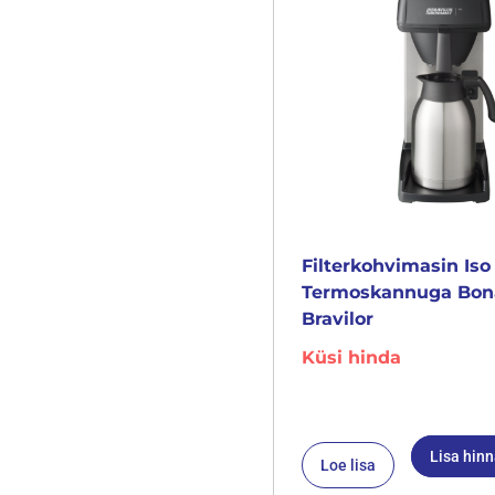
Filterkohvimasin Iso
Termoskannuga Bo
Bravilor
Küsi hinda
Lisa hin
Loe lisa