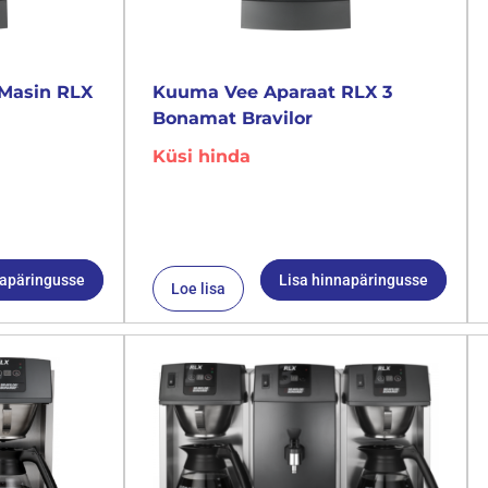
Masin RLX
Kuuma Vee Aparaat RLX 3
Bonamat Bravilor
Küsi hinda
napäringusse
Lisa hinnapäringusse
Loe lisa