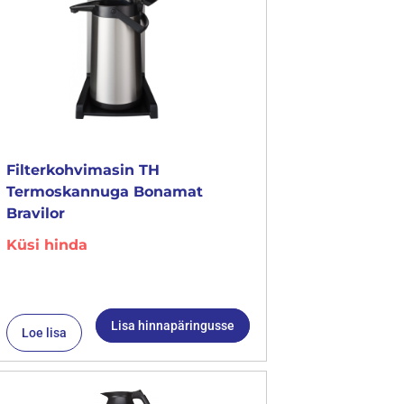
Filterkohvimasin TH
Termoskannuga Bonamat
Bravilor
Küsi hinda
Lisa hinnapäringusse
Loe lisa