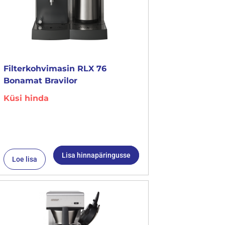
Filterkohvimasin RLX 76
Bonamat Bravilor
Küsi hinda
Lisa hinnapäringusse
Loe lisa