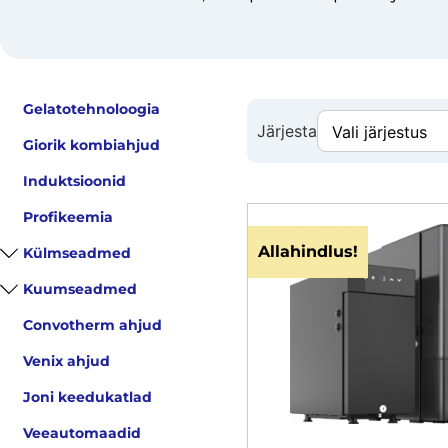
Gelatotehnoloogia
Järjesta
Giorik kombiahjud
Induktsioonid
Profikeemia
Allahindlus!
Külmseadmed
Kuumseadmed
Convotherm ahjud
Venix ahjud
Joni keedukatlad
Veeautomaadid