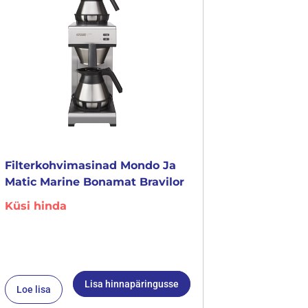
Filterkohvimasinad Mondo Ja
Matic Marine Bonamat Bravilor
Küsi hinda
Lisa hinnapäringusse
Loe lisa