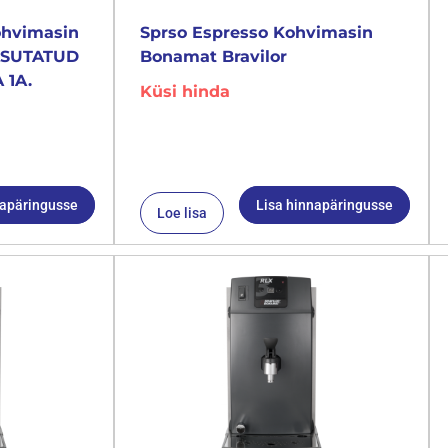
ohvimasin
Sprso Espresso Kohvimasin
KASUTATUD
Bonamat Bravilor
 1A.
Küsi hinda
napäringusse
Lisa hinnapäringusse
Loe lisa