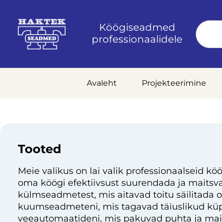
Köögiseadmed
professionaalidele
Avaleht
Projekteerimine
Tooted
Meie valikus on lai valik professionaalseid köö
oma köögi efektiivsust suurendada ja maitsvai
külmseadmetest, mis aitavad toitu säilitada 
kuumseadmeteni, mis tagavad täiuslikud küp
veeautomaatideni, mis pakuvad puhta ja mai