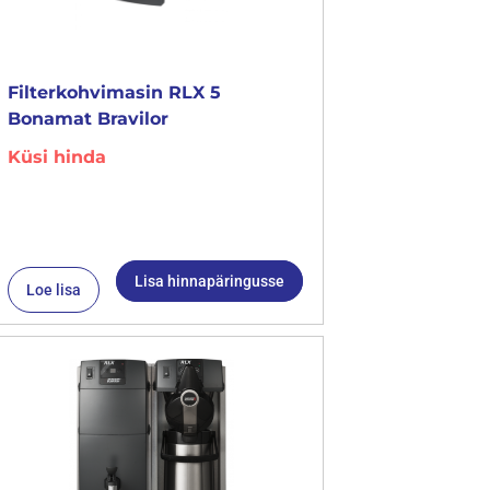
Filterkohvimasin RLX 5
Bonamat Bravilor
Küsi hinda
Lisa hinnapäringusse
Loe lisa