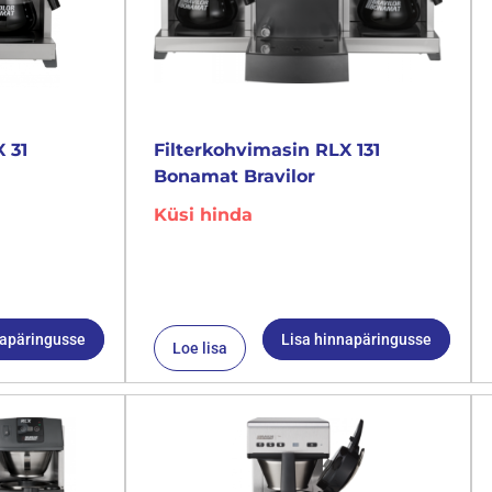
 31
Filterkohvimasin RLX 131
Bonamat Bravilor
Küsi hinda
napäringusse
Lisa hinnapäringusse
Loe lisa