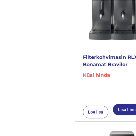
Filterkohvimasin RL
Bonamat Bravilor
Küsi hinda
Lisa hin
Loe lisa