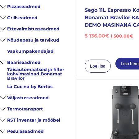
Pizzaseadmed
Sego 11L Espresso K
Bonamat Bravilor 
Grillseadmed
DEMO MASINANA CA
Ettevalmistusseadmed
5 136.00
€
1 500.00
€
Nõudepesu ja tarvikud
Vaakumpakendajad
Baariseadmed
Lisa hin
Loe lisa
Täisautomaatsed ja filter
kohvimasinad Bonamat
Bravilor
La Cucina by Bertos
Väljastusseadmed
Termotransport
RST inventar ja mööbel
Pesulaseadmed