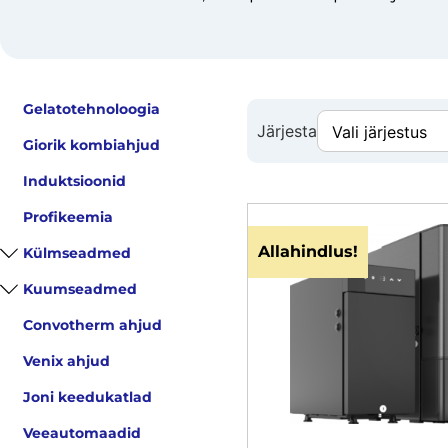
Gelatotehnoloogia
Järjesta
Giorik kombiahjud
Induktsioonid
Profikeemia
Allahindlus!
Külmseadmed
Kuumseadmed
Convotherm ahjud
Venix ahjud
Joni keedukatlad
Veeautomaadid