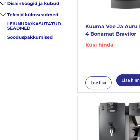
Disainköögid ja kubud
Tefcold külmseadmed
LEIUNURK/KASUTATUD
Kuuma Vee Ja Auru 
SEADMED
4 Bonamat Bravilor
Sooduspakkumised
Küsi hinda
Lisa hin
Loe lisa