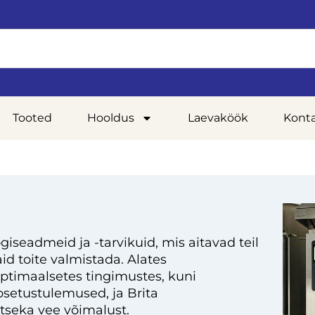
Tooted
Hooldus
Laevaköök
Kont
giseadmeid ja -tarvikuid, mis aitavad teil
d toite valmistada. Alates
optimaalsetes tingimustes, kuni
setustulemused, ja Brita
tseka vee võimalust.