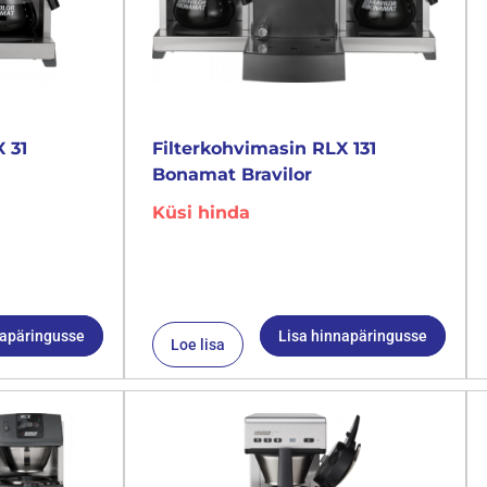
 31
Filterkohvimasin RLX 131
Bonamat Bravilor
Küsi hinda
napäringusse
Lisa hinnapäringusse
Loe lisa