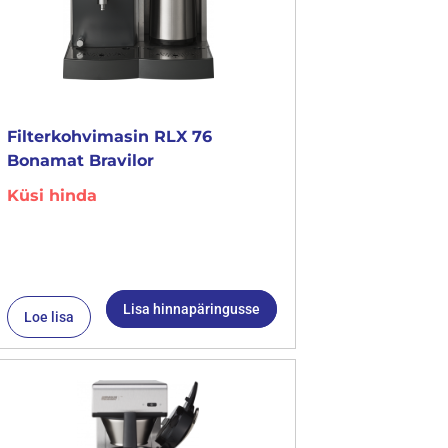
Filterkohvimasin RLX 76
Bonamat Bravilor
Küsi hinda
Lisa hinnapäringusse
Loe lisa