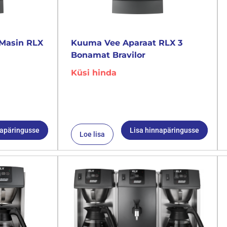
Masin RLX
Kuuma Vee Aparaat RLX 3
Bonamat Bravilor
Küsi hinda
napäringusse
Lisa hinnapäringusse
Loe lisa