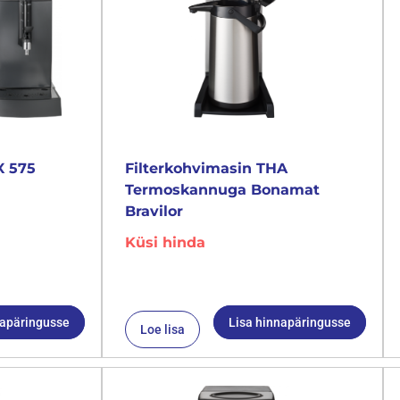
X 575
Filterkohvimasin THA
Termoskannuga Bonamat
Bravilor
Küsi hinda
napäringusse
Lisa hinnapäringusse
Loe lisa