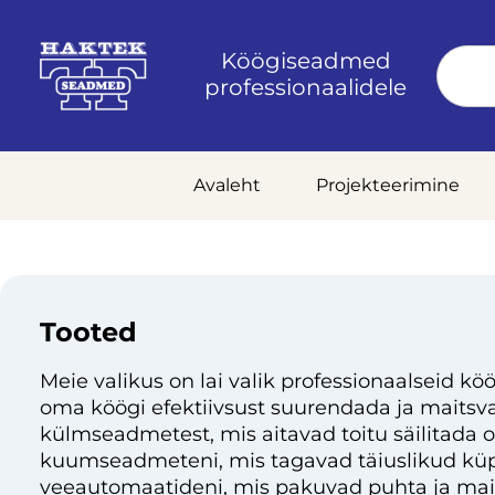
Köögiseadmed
professionaalidele
Avaleht
Projekteerimine
Tooted
Meie valikus on lai valik professionaalseid köö
oma köögi efektiivsust suurendada ja maitsvai
külmseadmetest, mis aitavad toitu säilitada 
kuumseadmeteni, mis tagavad täiuslikud küp
veeautomaatideni, mis pakuvad puhta ja mai