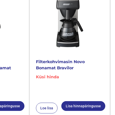
Filterkohvimasin Novo
namat
Bonamat Bravilor
Küsi hinda
napäringusse
Lisa hinnapäringusse
Loe lisa