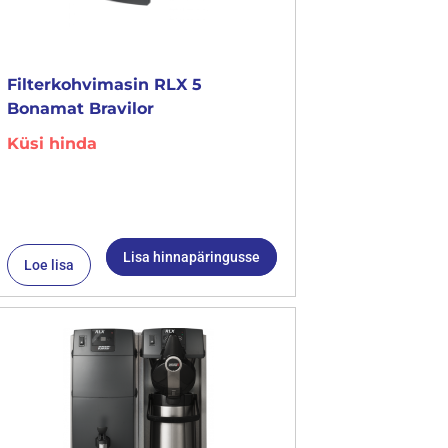
Filterkohvimasin RLX 5
Bonamat Bravilor
Küsi hinda
Lisa hinnapäringusse
Loe lisa