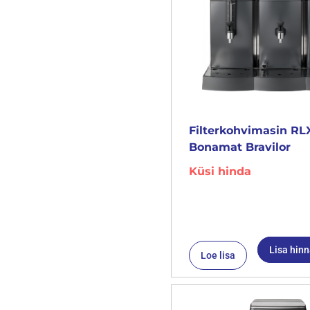
Filterkohvimasin RL
Bonamat Bravilor
Küsi hinda
Lisa hin
Loe lisa