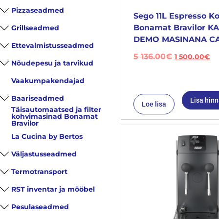
Pizzaseadmed
Sego 11L Espresso K
Bonamat Bravilor 
Grillseadmed
DEMO MASINANA CA
Ettevalmistusseadmed
5 136.00
€
1 500.00
€
Nõudepesu ja tarvikud
Vaakumpakendajad
Baariseadmed
Lisa hin
Loe lisa
Täisautomaatsed ja filter
kohvimasinad Bonamat
Bravilor
La Cucina by Bertos
Väljastusseadmed
Termotransport
RST inventar ja mööbel
Pesulaseadmed