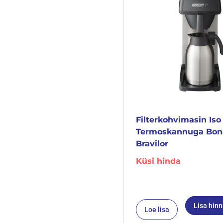
Filterkohvimasin Iso
Termoskannuga Bo
Bravilor
Küsi hinda
Lisa hin
Loe lisa