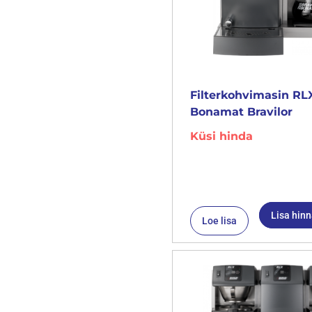
Filterkohvimasin RLX
Bonamat Bravilor
Küsi hinda
Lisa hin
Loe lisa