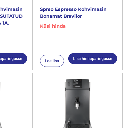
ohvimasin
Sprso Espresso Kohvimasin
KASUTATUD
Bonamat Bravilor
 1A.
Küsi hinda
napäringusse
Lisa hinnapäringusse
Loe lisa