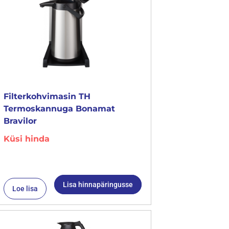
Filterkohvimasin TH
Termoskannuga Bonamat
Bravilor
Küsi hinda
Lisa hinnapäringusse
Loe lisa