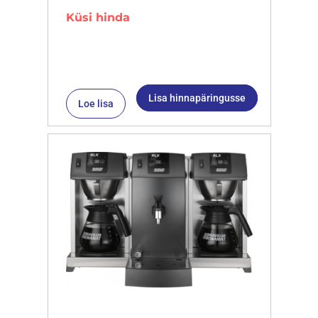
Küsi hinda
Lisa hinnapäringusse
Loe lisa