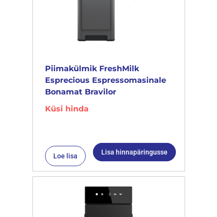
Piimakülmik FreshMilk
Esprecious Espressomasinale
Bonamat Bravilor
Küsi hinda
Lisa hinnapäringusse
Loe lisa