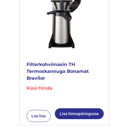
Filterkohvimasin TH
Termoskannuga Bonamat
Bravilor
Küsi hinda
Lisa hinnapäringusse
Loe lisa