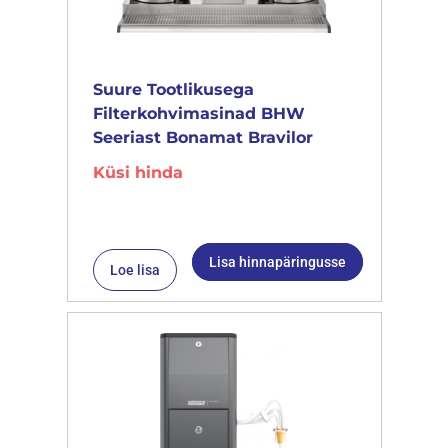
Suure Tootlikusega
Filterkohvimasinad BHW
Seeriast Bonamat Bravilor
Küsi hinda
Lisa hinnapäringusse
Loe lisa