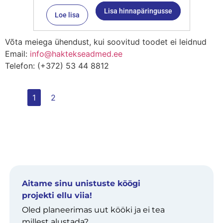
Lisa hinnapäringusse
Loe lisa
Võta meiega ühendust, kui soovitud toodet ei leidnud
Email:
info@haktekseadmed.ee
Telefon: (+372) 53 44 8812
1
2
Aitame sinu unistuste köögi
projekti ellu viia!
Oled planeerimas uut kööki ja ei tea
millest alustada?