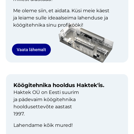
Me oleme siin, et aidata. Küsi meie käest
ja leiame sulle ideaalseima lahenduse ja
köögitehnika sinu profikööki!
Vaata lähemalt
Köögitehnika hooldus Haktek'is.
Haktek OÜ on Eesti suurim
ja pädevaim köögitehnika
hooldusettevõte aastast
1997.
Lahendame kõik mured!