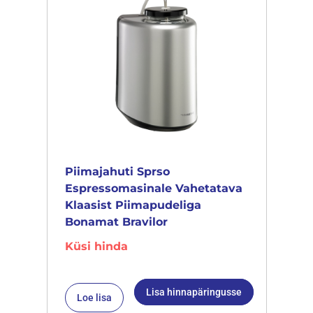
Piimajahuti Sprso
Espressomasinale Vahetatava
Klaasist Piimapudeliga
Bonamat Bravilor
Küsi hinda
Lisa hinnapäringusse
Loe lisa