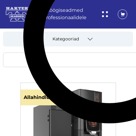
Köögiseadmed
professionaalidele
Kategooriad
Allahindlus!