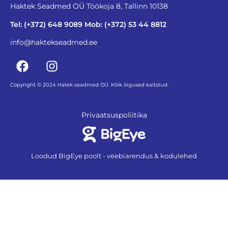
Haktek Seadmed OÜ Töökoja 8, Tallinn 10138
Tel: (+372) 648 9089 Mob: (+372) 53 44 8812
info@haktekseadmed.ee
Copyright © 2024 Hatek seadmed OÜ. Kõik õigused kaitstud.
Privaatsuspoliitika
Loodud BigEye poolt - veebiarendus & kodulehed