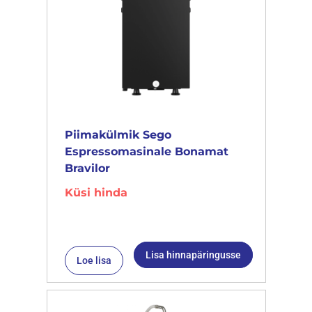
Piimakülmik Sego
Espressomasinale Bonamat
Bravilor
Küsi hinda
Lisa hinnapäringusse
Loe lisa