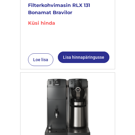
Filterkohvimasin RLX 131
Bonamat Bravilor
Küsi hinda
Lisa hinnapäringusse
Loe lisa