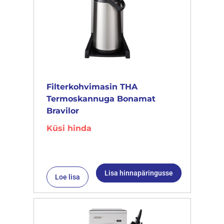
Filterkohvimasin THA
Termoskannuga Bonamat
Bravilor
Küsi hinda
Lisa hinnapäringusse
Loe lisa