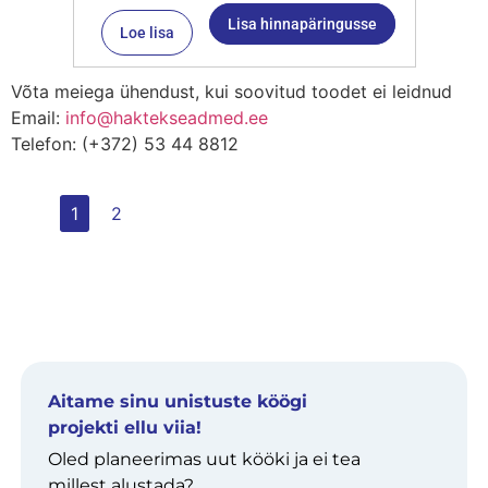
Lisa hinnapäringusse
Loe lisa
Võta meiega ühendust, kui soovitud toodet ei leidnud
Email:
info@haktekseadmed.ee
Telefon: (+372) 53 44 8812
1
2
Aitame sinu unistuste köögi
projekti ellu viia!
Oled planeerimas uut kööki ja ei tea
millest alustada?