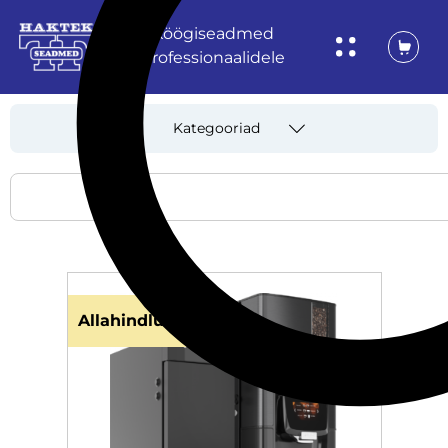
Köögiseadmed
professionaalidele
Kategooriad
Allahindlus!