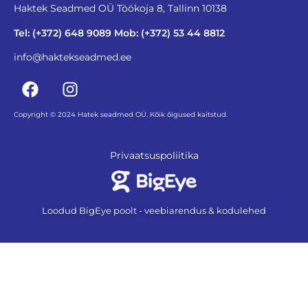
Haktek Seadmed OÜ Töökoja 8, Tallinn 10138
Tel: (+372) 648 9089 Mob: (+372) 53 44 8812
info@haktekseadmed.ee
Copyright © 2024 Hatek seadmed OÜ. Kõik õigused kaitstud.
Privaatsuspoliitika
Loodud BigEye poolt - veebiarendus & kodulehed