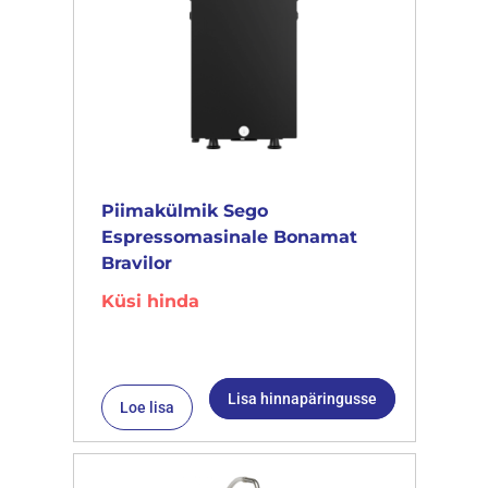
Piimakülmik Sego
Espressomasinale Bonamat
Bravilor
Küsi hinda
Lisa hinnapäringusse
Loe lisa