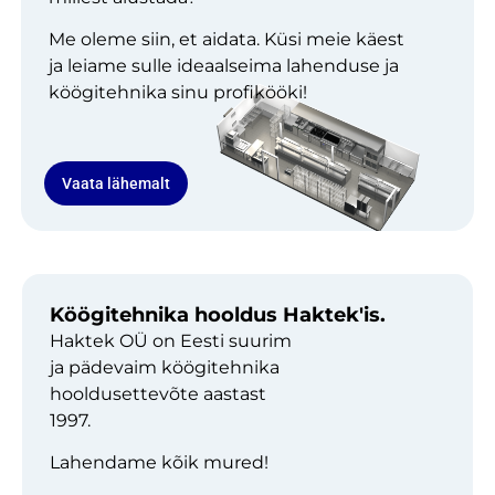
Me oleme siin, et aidata. Küsi meie käest
ja leiame sulle ideaalseima lahenduse ja
köögitehnika sinu profikööki!
Vaata lähemalt
Köögitehnika hooldus Haktek'is.
Haktek OÜ on Eesti suurim
ja pädevaim köögitehnika
hooldusettevõte aastast
1997.
Lahendame kõik mured!