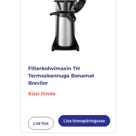
Filterkohvimasin TH
Termoskannuga Bonamat
Bravilor
Küsi hinda
Lisa hinnapäringusse
Loe lisa