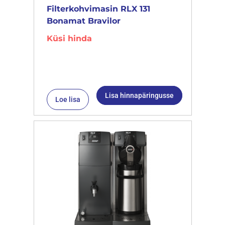
Filterkohvimasin RLX 131
Bonamat Bravilor
Küsi hinda
Lisa hinnapäringusse
Loe lisa