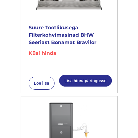
Suure Tootlikusega
Filterkohvimasinad BHW
Seeriast Bonamat Bravilor
Küsi hinda
Lisa hinnapäringusse
Loe lisa