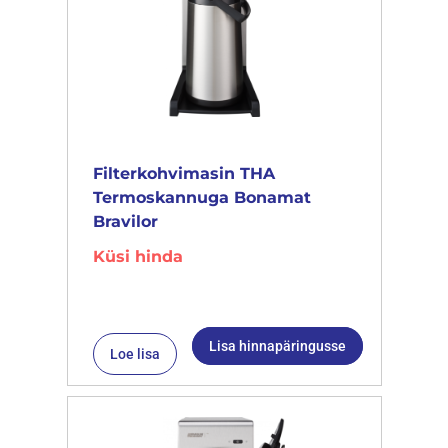
Filterkohvimasin THA
Termoskannuga Bonamat
Bravilor
Küsi hinda
Lisa hinnapäringusse
Loe lisa