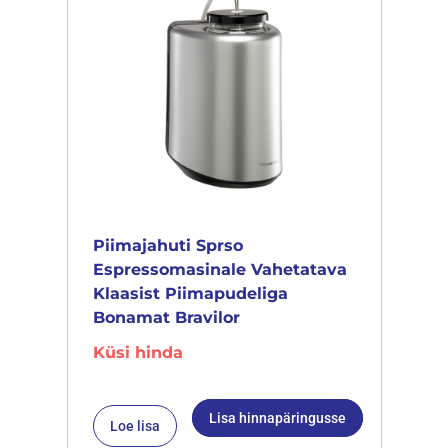
Piimajahuti Sprso
Espressomasinale Vahetatava
Klaasist Piimapudeliga
Bonamat Bravilor
Küsi hinda
Lisa hinnapäringusse
Loe lisa