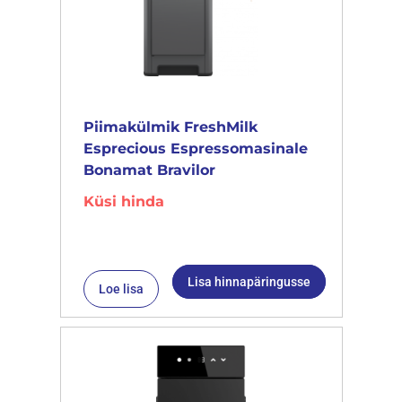
Piimakülmik FreshMilk
Esprecious Espressomasinale
Bonamat Bravilor
Küsi hinda
Lisa hinnapäringusse
Loe lisa