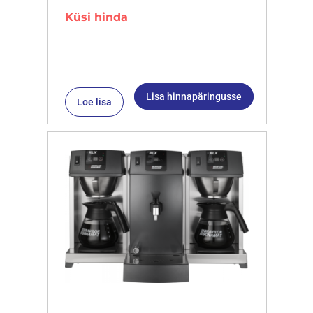
Küsi hinda
Lisa hinnapäringusse
Loe lisa