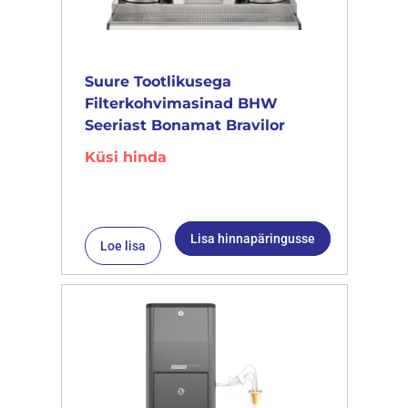
Suure Tootlikusega
Filterkohvimasinad BHW
Seeriast Bonamat Bravilor
Küsi hinda
Lisa hinnapäringusse
Loe lisa