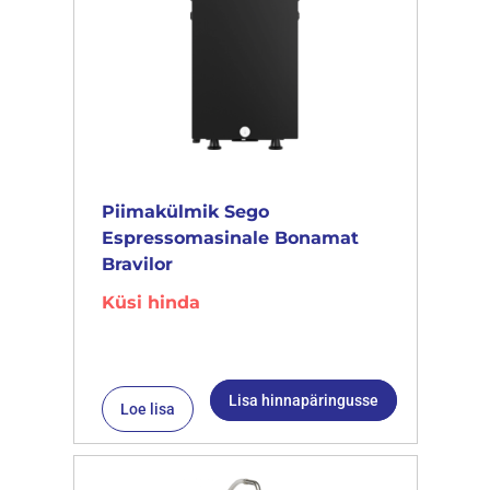
Piimakülmik Sego
Espressomasinale Bonamat
Bravilor
Küsi hinda
Lisa hinnapäringusse
Loe lisa