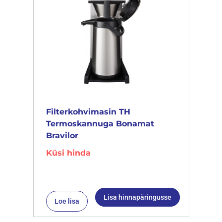
Filterkohvimasin TH
Termoskannuga Bonamat
Bravilor
Küsi hinda
Lisa hinnapäringusse
Loe lisa