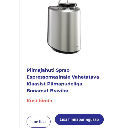
Piimajahuti Sprso
Espressomasinale Vahetatava
Klaasist Piimapudeliga
Bonamat Bravilor
Küsi hinda
Lisa hinnapäringusse
Loe lisa