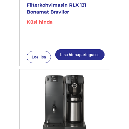
Filterkohvimasin RLX 131
Bonamat Bravilor
Küsi hinda
Lisa hinnapäringusse
Loe lisa