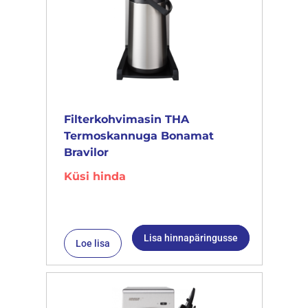
Filterkohvimasin THA
Termoskannuga Bonamat
Bravilor
Küsi hinda
Lisa hinnapäringusse
Loe lisa