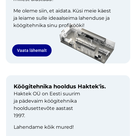
Me oleme siin, et aidata. Küsi meie käest
ja leiame sulle ideaalseima lahenduse ja
köögitehnika sinu profikööki!
Vaata lähemalt
Köögitehnika hooldus Haktek'is.
Haktek OÜ on Eesti suurim
ja pädevaim köögitehnika
hooldusettevõte aastast
1997.
Lahendame kõik mured!