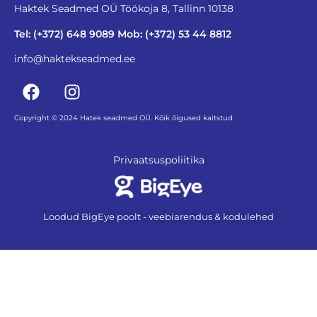
Haktek Seadmed OÜ Töökoja 8, Tallinn 10138
Tel: (+372) 648 9089 Mob: (+372) 53 44 8812
info@haktekseadmed.ee
Copyright © 2024 Hatek seadmed OÜ. Kõik õigused kaitstud.
Privaatsuspoliitika
Loodud BigEye poolt - veebiarendus & kodulehed