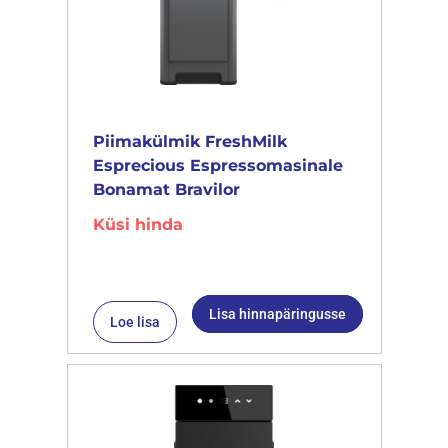
Piimakülmik FreshMilk
Esprecious Espressomasinale
Bonamat Bravilor
Küsi hinda
Lisa hinnapäringusse
Loe lisa