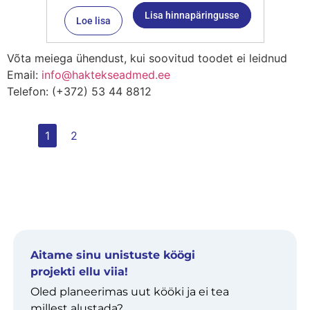
Lisa hinnapäringusse
Loe lisa
Võta meiega ühendust, kui soovitud toodet ei leidnud
Email:
info@haktekseadmed.ee
Telefon: (+372) 53 44 8812
1
2
Aitame sinu unistuste köögi
projekti ellu viia!
Oled planeerimas uut kööki ja ei tea
millest alustada?