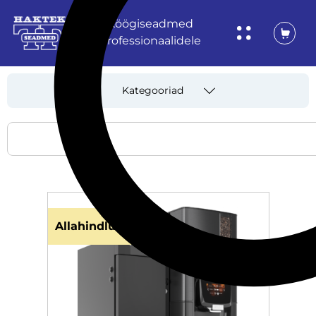
Köögiseadmed
professionaalidele
Kategooriad
Allahindlus!