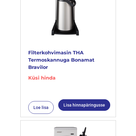
Filterkohvimasin THA
Termoskannuga Bonamat
Bravilor
Küsi hinda
Lisa hinnapäringusse
Loe lisa