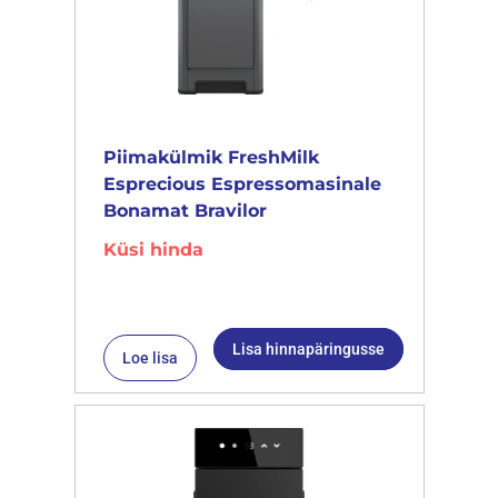
Piimakülmik FreshMilk
Esprecious Espressomasinale
Bonamat Bravilor
Küsi hinda
Lisa hinnapäringusse
Loe lisa