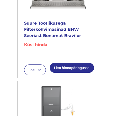
Suure Tootlikusega
Filterkohvimasinad BHW
Seeriast Bonamat Bravilor
Küsi hinda
Lisa hinnapäringusse
Loe lisa