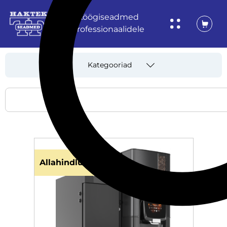
Köögiseadmed
professionaalidele
Kategooriad
Allahindlus!