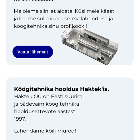
Me oleme siin, et aidata. Küsi meie käest
ja leiame sulle ideaalseima lahenduse ja
köögitehnika sinu profikööki!
Vaata lähemalt
Köögitehnika hooldus Haktek'is.
Haktek OÜ on Eesti suurim
ja pädevaim köögitehnika
hooldusettevõte aastast
1997.
Lahendame kõik mured!