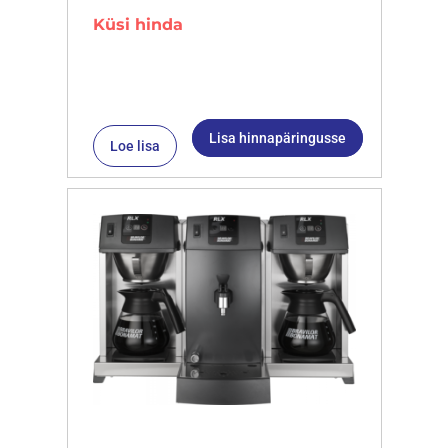
Küsi hinda
Lisa hinnapäringusse
Loe lisa