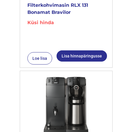
Filterkohvimasin RLX 131
Bonamat Bravilor
Küsi hinda
Lisa hinnapäringusse
Loe lisa