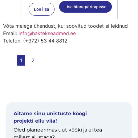
Lisa hinnapäringusse
Loe lisa
Võta meiega ühendust, kui soovitud toodet ei leidnud
Email:
info@haktekseadmed.ee
Telefon: (+372) 53 44 8812
1
2
Aitame sinu unistuste köögi
projekti ellu viia!
Oled planeerimas uut kööki ja ei tea
millest alustada?