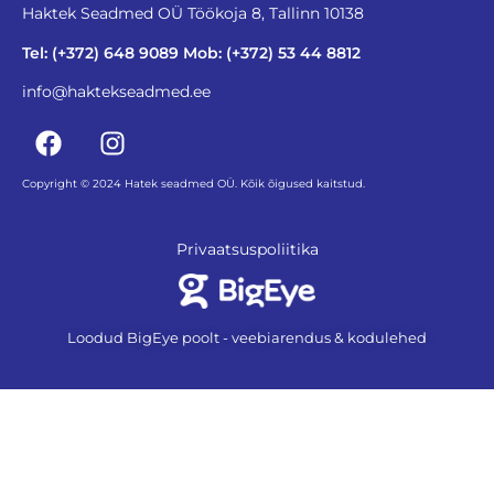
Haktek Seadmed OÜ Töökoja 8, Tallinn 10138
Tel: (+372) 648 9089 Mob: (+372) 53 44 8812
info@haktekseadmed.ee
Copyright © 2024 Hatek seadmed OÜ. Kõik õigused kaitstud.
Privaatsuspoliitika
Loodud BigEye poolt - veebiarendus & kodulehed