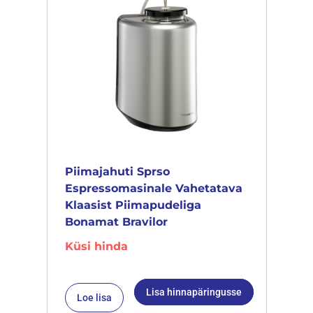
Piimajahuti Sprso
Espressomasinale Vahetatava
Klaasist Piimapudeliga
Bonamat Bravilor
Küsi hinda
Lisa hinnapäringusse
Loe lisa