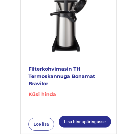
Filterkohvimasin TH
Termoskannuga Bonamat
Bravilor
Küsi hinda
Lisa hinnapäringusse
Loe lisa