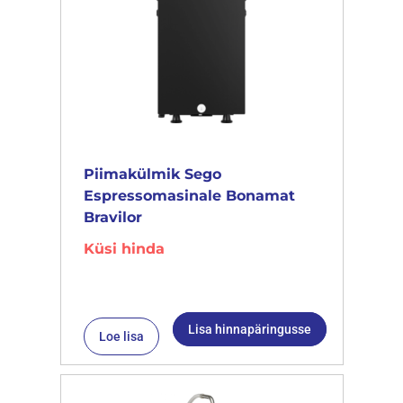
Piimakülmik Sego
Espressomasinale Bonamat
Bravilor
Küsi hinda
Lisa hinnapäringusse
Loe lisa