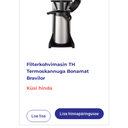
Filterkohvimasin TH
Termoskannuga Bonamat
Bravilor
Küsi hinda
Lisa hinnapäringusse
Loe lisa