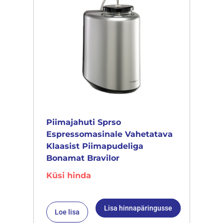
Piimajahuti Sprso
Espressomasinale Vahetatava
Klaasist Piimapudeliga
Bonamat Bravilor
Küsi hinda
Lisa hinnapäringusse
Loe lisa