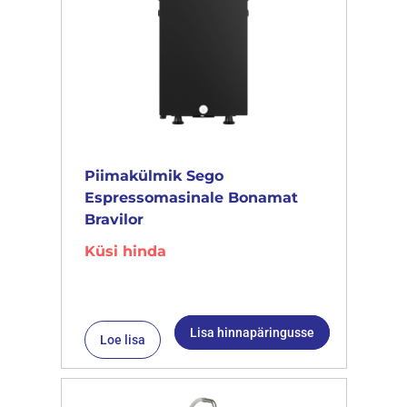
Piimakülmik Sego
Espressomasinale Bonamat
Bravilor
Küsi hinda
Lisa hinnapäringusse
Loe lisa