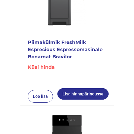
Piimakülmik FreshMilk
Esprecious Espressomasinale
Bonamat Bravilor
Küsi hinda
Lisa hinnapäringusse
Loe lisa