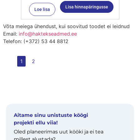
Lisa hinnapäringusse
Loe lisa
Võta meiega ühendust, kui soovitud toodet ei leidnud
Email:
info@haktekseadmed.ee
Telefon: (+372) 53 44 8812
1
2
Aitame sinu unistuste köögi
projekti ellu viia!
Oled planeerimas uut kööki ja ei tea
millest alustada?