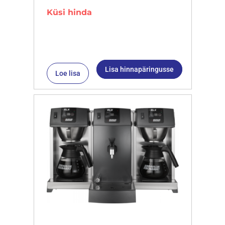
Küsi hinda
Lisa hinnapäringusse
Loe lisa