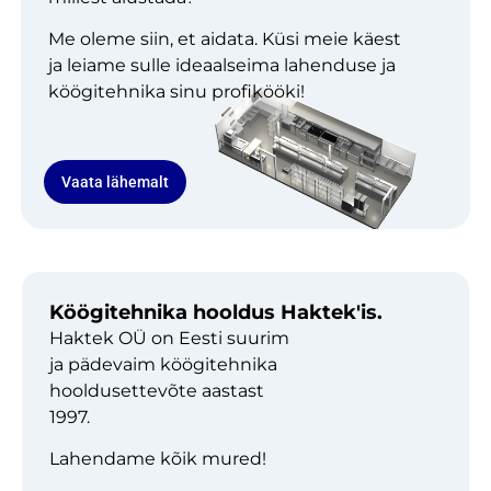
Me oleme siin, et aidata. Küsi meie käest
ja leiame sulle ideaalseima lahenduse ja
köögitehnika sinu profikööki!
Vaata lähemalt
Köögitehnika hooldus Haktek'is.
Haktek OÜ on Eesti suurim
ja pädevaim köögitehnika
hooldusettevõte aastast
1997.
Lahendame kõik mured!