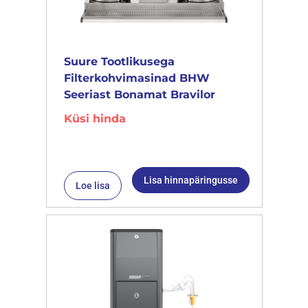
Suure Tootlikusega
Filterkohvimasinad BHW
Seeriast Bonamat Bravilor
Küsi hinda
Lisa hinnapäringusse
Loe lisa