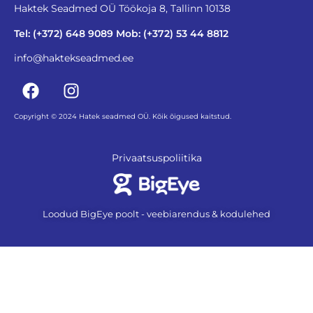
Haktek Seadmed OÜ Töökoja 8, Tallinn 10138
Tel: (+372) 648 9089 Mob: (+372) 53 44 8812
info@haktekseadmed.ee
Copyright © 2024 Hatek seadmed OÜ. Kõik õigused kaitstud.
Privaatsuspoliitika
Loodud BigEye poolt - veebiarendus & kodulehed