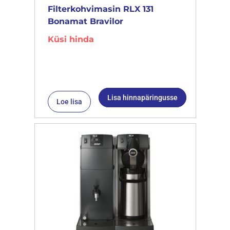
Filterkohvimasin RLX 131
Bonamat Bravilor
Küsi hinda
Lisa hinnapäringusse
Loe lisa