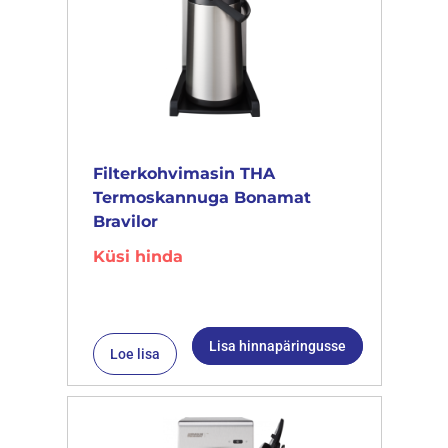
Filterkohvimasin THA
Termoskannuga Bonamat
Bravilor
Küsi hinda
Lisa hinnapäringusse
Loe lisa