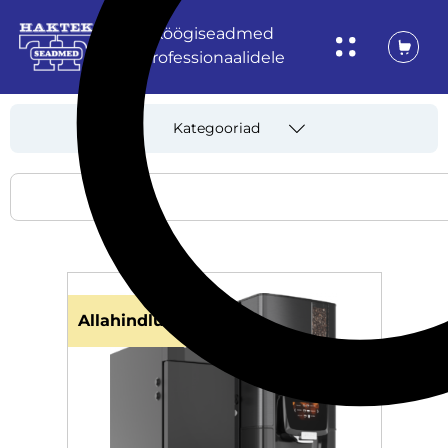
Köögiseadmed
professionaalidele
Kategooriad
Allahindlus!