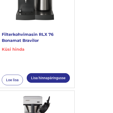
Filterkohvimasin RLX 76
Bonamat Bravilor
Küsi hinda
Lisa hinnapäringusse
Loe lisa