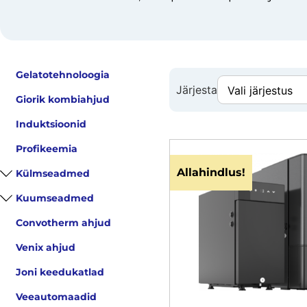
Gelatotehnoloogia
Järjesta
Giorik kombiahjud
Induktsioonid
Profikeemia
Allahindlus!
Külmseadmed
Kuumseadmed
Convotherm ahjud
Venix ahjud
Joni keedukatlad
Veeautomaadid