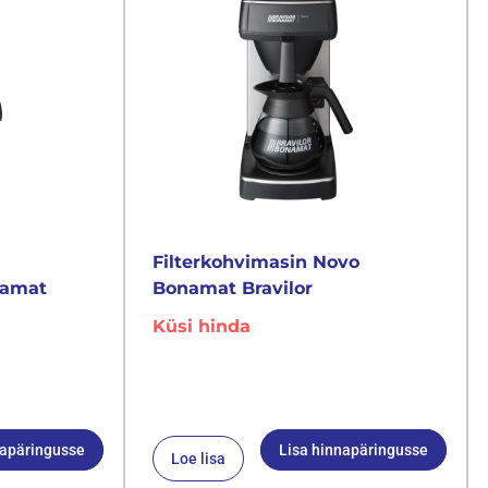
Filterkohvimasin Novo
namat
Bonamat Bravilor
Küsi hinda
napäringusse
Lisa hinnapäringusse
Loe lisa