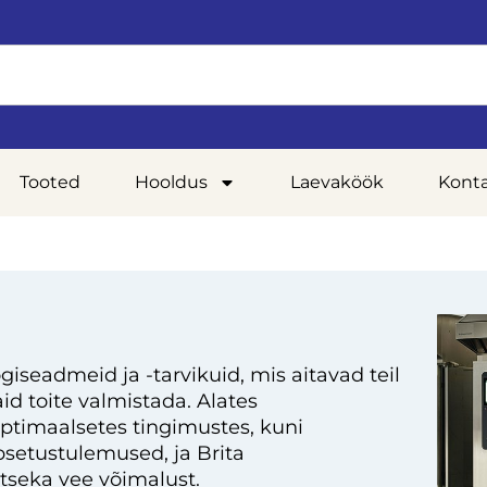
Tooted
Hooldus
Laevaköök
Kont
giseadmeid ja -tarvikuid, mis aitavad teil
d toite valmistada. Alates
optimaalsetes tingimustes, kuni
setustulemused, ja Brita
tseka vee võimalust.