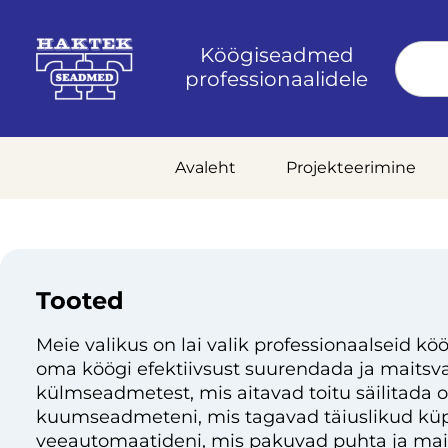
Köögiseadmed
professionaalidele
Avaleht
Projekteerimine
Tooted
Meie valikus on lai valik professionaalseid köö
oma köögi efektiivsust suurendada ja maitsvai
külmseadmetest, mis aitavad toitu säilitada 
kuumseadmeteni, mis tagavad täiuslikud küp
veeautomaatideni, mis pakuvad puhta ja mai