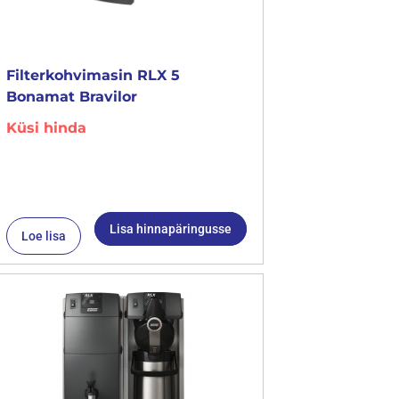
Filterkohvimasin RLX 5
Bonamat Bravilor
Küsi hinda
Lisa hinnapäringusse
Loe lisa