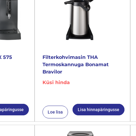
X 575
Filterkohvimasin THA
Termoskannuga Bonamat
Bravilor
Küsi hinda
napäringusse
Lisa hinnapäringusse
Loe lisa