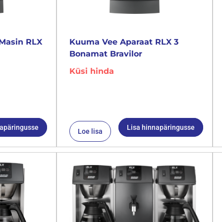
Masin RLX
Kuuma Vee Aparaat RLX 3
Bonamat Bravilor
Küsi hinda
napäringusse
Lisa hinnapäringusse
Loe lisa