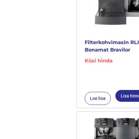
Filterkohvimasin RLX
Bonamat Bravilor
Küsi hinda
Lisa hin
Loe lisa