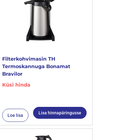
Filterkohvimasin TH
Termoskannuga Bonamat
Bravilor
Küsi hinda
Lisa hinnapäringusse
Loe lisa