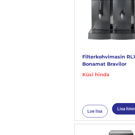
Filterkohvimasin RL
Bonamat Bravilor
Küsi hinda
Lisa hin
Loe lisa