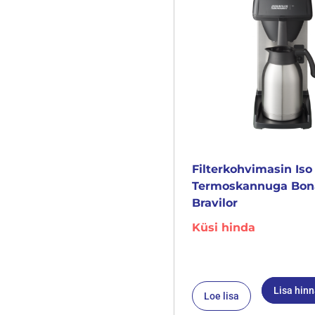
Filterkohvimasin Iso
Termoskannuga Bo
Bravilor
Küsi hinda
Lisa hin
Loe lisa