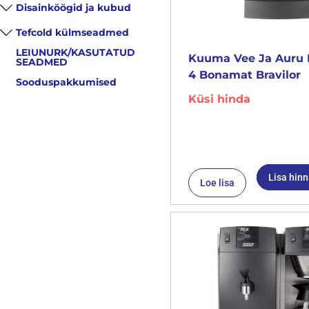
Disainköögid ja kubud
Tefcold külmseadmed
LEIUNURK/KASUTATUD
Kuuma Vee Ja Auru 
SEADMED
4 Bonamat Bravilor
Sooduspakkumised
Küsi hinda
Lisa hin
Loe lisa