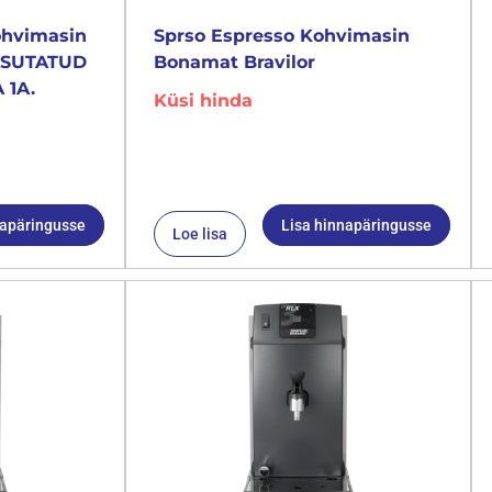
ohvimasin
Sprso Espresso Kohvimasin
KASUTATUD
Bonamat Bravilor
 1A.
Küsi hinda
napäringusse
Lisa hinnapäringusse
Loe lisa