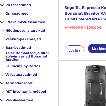
Pizzaseadmed
Sego 11L Espresso K
Bonamat Bravilor 
Grillseadmed
DEMO MASINANA CA
Ettevalmistusseadmed
5 136.00
€
1 500.00
€
Nõudepesu ja tarvikud
Vaakumpakendajad
Baariseadmed
Lisa hin
Loe lisa
Täisautomaatsed ja filter
kohvimasinad Bonamat
Bravilor
La Cucina by Bertos
Väljastusseadmed
Termotransport
RST inventar ja mööbel
Pesulaseadmed