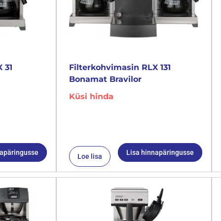
 31
Filterkohvimasin RLX 131
Bonamat Bravilor
Küsi hinda
napäringusse
Lisa hinnapäringusse
Loe lisa