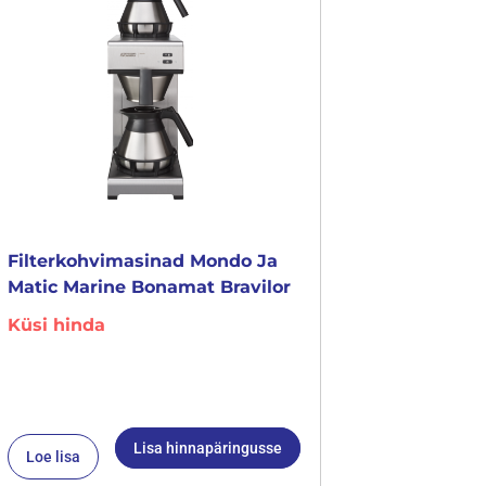
Filterkohvimasinad Mondo Ja
Matic Marine Bonamat Bravilor
Küsi hinda
Lisa hinnapäringusse
Loe lisa