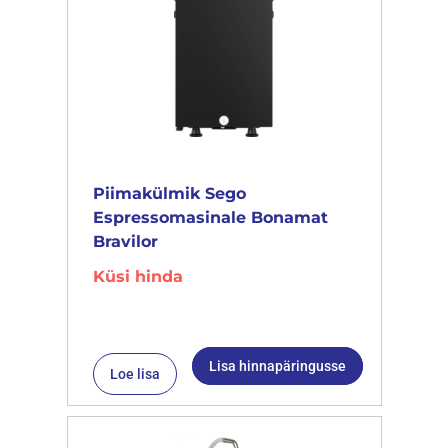
Piimakülmik Sego
Espressomasinale Bonamat
Bravilor
Küsi hinda
Lisa hinnapäringusse
Loe lisa