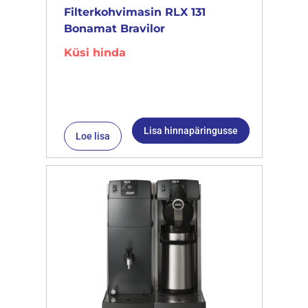
Filterkohvimasin RLX 131
Bonamat Bravilor
Küsi hinda
Lisa hinnapäringusse
Loe lisa