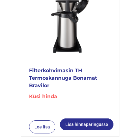
Filterkohvimasin TH
Termoskannuga Bonamat
Bravilor
Küsi hinda
Lisa hinnapäringusse
Loe lisa