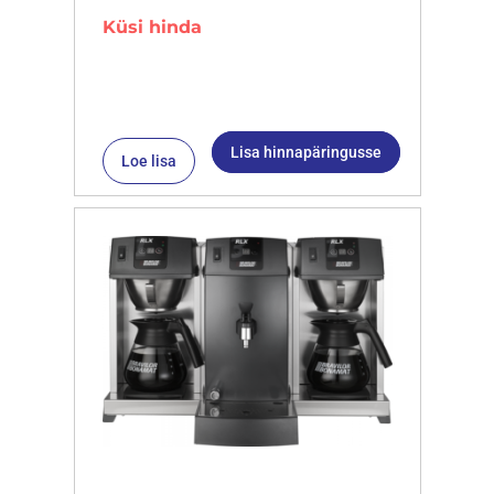
Küsi hinda
Lisa hinnapäringusse
Loe lisa