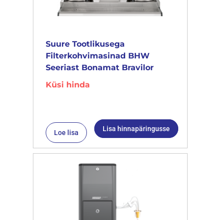
Suure Tootlikusega
Filterkohvimasinad BHW
Seeriast Bonamat Bravilor
Küsi hinda
Lisa hinnapäringusse
Loe lisa