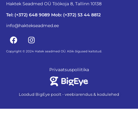
Haktek Seadmed OÜ Töökoja 8, Tallinn 10138
Tel: (+372) 648 9089 Mob: (+372) 53 44 8812
info@haktekseadmed.ee
Copyright © 2024 Hatek seadmed OÜ. Kõik õigused kaitstud.
Privaatsuspoliitika
Loodud BigEye poolt - veebiarendus & kodulehed