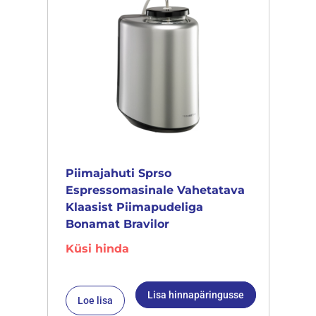
Piimajahuti Sprso
Espressomasinale Vahetatava
Klaasist Piimapudeliga
Bonamat Bravilor
Küsi hinda
Lisa hinnapäringusse
Loe lisa