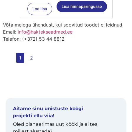
Lisa hinnapäringusse
Loe lisa
Võta meiega ühendust, kui soovitud toodet ei leidnud
Email:
info@haktekseadmed.ee
Telefon: (+372) 53 44 8812
1
2
Aitame sinu unistuste köögi
projekti ellu viia!
Oled planeerimas uut kööki ja ei tea
millest alustada?