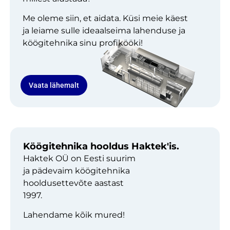
Me oleme siin, et aidata. Küsi meie käest
ja leiame sulle ideaalseima lahenduse ja
köögitehnika sinu profikööki!
Vaata lähemalt
Köögitehnika hooldus Haktek'is.
Haktek OÜ on Eesti suurim
ja pädevaim köögitehnika
hooldusettevõte aastast
1997.
Lahendame kõik mured!