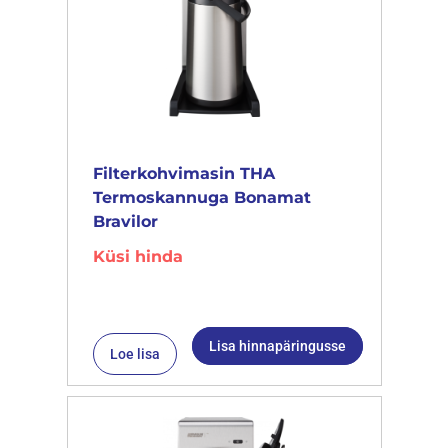
Filterkohvimasin THA
Termoskannuga Bonamat
Bravilor
Küsi hinda
Lisa hinnapäringusse
Loe lisa