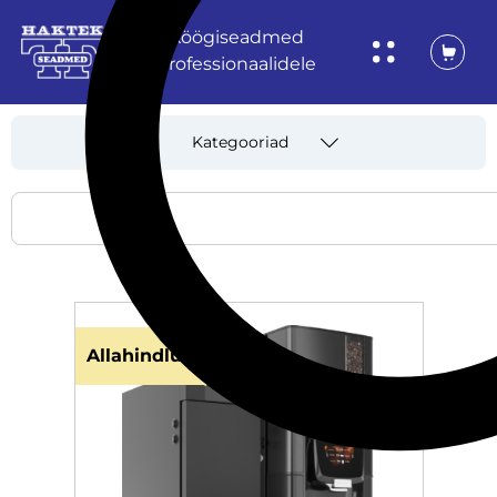
Köögiseadmed
professionaalidele
Kategooriad
Allahindlus!