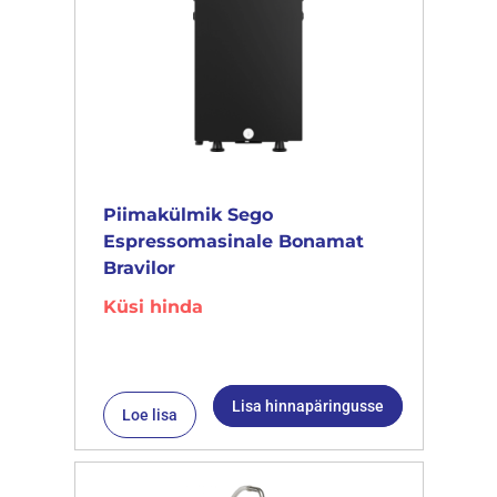
Piimakülmik Sego
Espressomasinale Bonamat
Bravilor
Küsi hinda
Lisa hinnapäringusse
Loe lisa