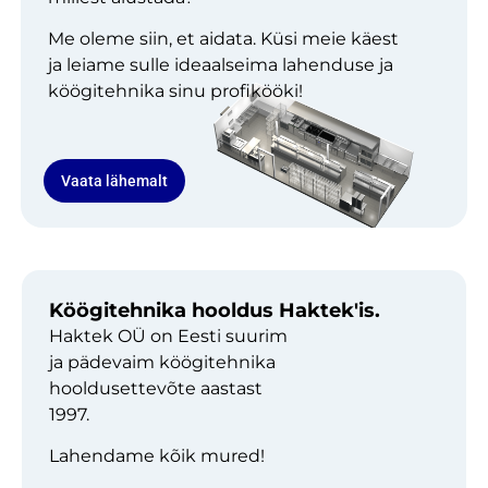
Me oleme siin, et aidata. Küsi meie käest
ja leiame sulle ideaalseima lahenduse ja
köögitehnika sinu profikööki!
Vaata lähemalt
Köögitehnika hooldus Haktek'is.
Haktek OÜ on Eesti suurim
ja pädevaim köögitehnika
hooldusettevõte aastast
1997.
Lahendame kõik mured!