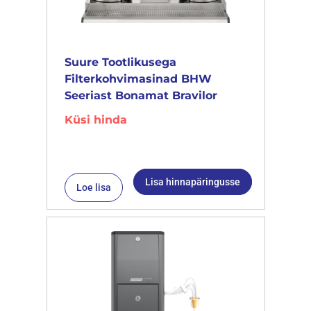
Suure Tootlikusega
Filterkohvimasinad BHW
Seeriast Bonamat Bravilor
Küsi hinda
Lisa hinnapäringusse
Loe lisa