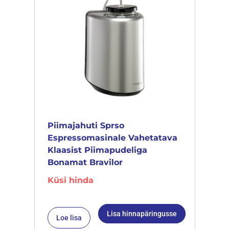
Piimajahuti Sprso
Espressomasinale Vahetatava
Klaasist Piimapudeliga
Bonamat Bravilor
Küsi hinda
Lisa hinnapäringusse
Loe lisa