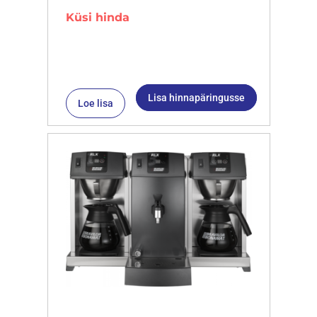
Küsi hinda
Lisa hinnapäringusse
Loe lisa