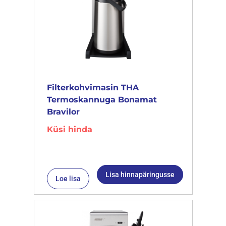
Filterkohvimasin THA
Termoskannuga Bonamat
Bravilor
Küsi hinda
Lisa hinnapäringusse
Loe lisa