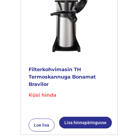
Filterkohvimasin TH
Termoskannuga Bonamat
Bravilor
Küsi hinda
Lisa hinnapäringusse
Loe lisa