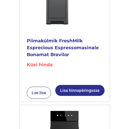
Piimakülmik FreshMilk
Esprecious Espressomasinale
Bonamat Bravilor
Küsi hinda
Lisa hinnapäringusse
Loe lisa