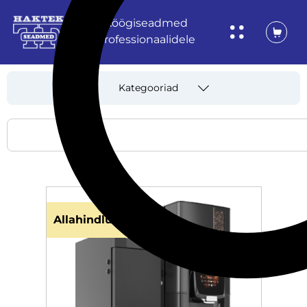
Köögiseadmed
professionaalidele
Kategooriad
Allahindlus!