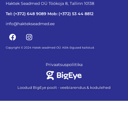
Haktek Seadmed OÜ Töökoja 8, Tallinn 10138
Tel: (+372) 648 9089 Mob: (+372) 53 44 8812
info@haktekseadmed.ee
Copyright © 2024 Hatek seadmed OÜ. Kõik õigused kaitstud.
Privaatsuspoliitika
Loodud BigEye poolt - veebiarendus & kodulehed