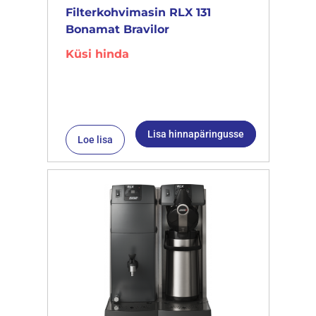
Filterkohvimasin RLX 131
Bonamat Bravilor
Küsi hinda
Lisa hinnapäringusse
Loe lisa