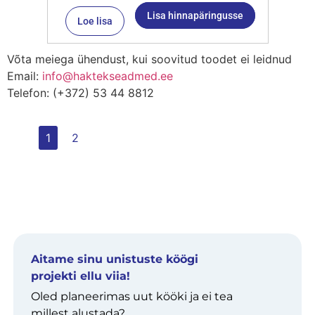
Lisa hinnapäringusse
Loe lisa
Võta meiega ühendust, kui soovitud toodet ei leidnud
Email:
info@haktekseadmed.ee
Telefon: (+372) 53 44 8812
1
2
Aitame sinu unistuste köögi
projekti ellu viia!
Oled planeerimas uut kööki ja ei tea
millest alustada?